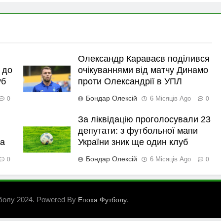
Олександр Караваєв поділився
 до
очікуваннями від матчу Динамо
уб
проти Олександрії в УПЛ
Бондар Олексій
6 Місяців Ago
0
0
За ліквідацію проголосували 23
депутати: з футбольної мапи
ка
України зник ще один клуб
Бондар Олексій
6 Місяців Ago
0
0
болу 2024. Powered By
.
Епоха Футболу