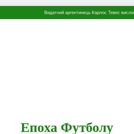
Видатний аргентинець Карлос Тевес висло
Наполі готовий продати Осі
ПСЖ близький до підписання гр
Олександр Караваєв назвав гравця Динамо, який готов
Видатний аргентинець Карлос Тевес висло
Наполі готовий продати Осі
ПСЖ близький до підписання гр
Епоха Футболу