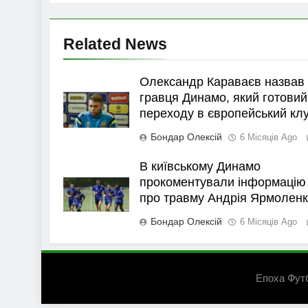
Related News
Олександр Караваєв назвав
гравця Динамо, який готовий
переходу в європейський кл
Бондар Олексій
6 Місяців Ago
В київському Динамо
прокоментували інформацію
про травму Андрія Ярмолен
Бондар Олексій
6 Місяців Ago
Епоха Фут