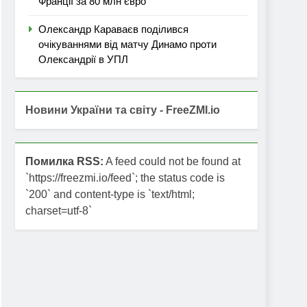
Франції за 80 млн євро
Олександр Караваєв поділився
очікуваннями від матчу Динамо проти
Олександрії в УПЛ
Новини України та світу - FreeZMI.io
Помилка RSS:
A feed could not be found at
`https://freezmi.io/feed`; the status code is
`200` and content-type is `text/html;
charset=utf-8`