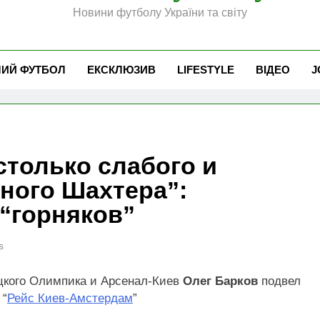
Новини футболу України та світу
ЧИЙ ФУТБОЛ
ЕКСКЛЮЗИВ
LIFESTYLE
ВІДЕО
J
столько слабого и
ного Шахтера”:
 “горняков”
s
ецкого Олимпика и Арсенал-Киев
Олег Барков
подвел
 “
Рейс Киев-Амстердам
”