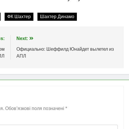
ФК Шахтер
Шахтер Динамо
s:
Next:
ом
Официально: Шеффилд Юнайдет вылетел из
ПЛ
АПЛ
я.
Обов’язкові поля позначені
*