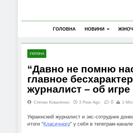
ГОЛОВНА
НОВИНИ
ЖІНО
УКРАЇНА
“Давно не помню на
главное бесхарактер
журналист – об игре
0
Степан Коваленко
3 Роки Ago
1 Min
Украинский журналист и экс-сотрудник дон
итоги “
Класичного
” у себя в телеграм-канале