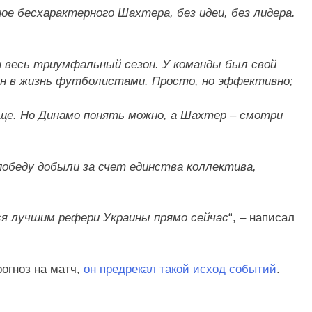
ое бесхарактерного Шахтера, без идеи, без лидера.
и весь триумфальный сезон. У команды был свой
щен в жизнь футболистами. Просто, но эффективно;
ще. Но Динамо понять можно, а Шахтер – смотри
победу добыли за счет единства коллектива,
ся лучшим рефери Украины прямо сейчас
“, – написал
рогноз на матч,
он предрекал такой исход событий
.