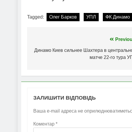
Tagged:
Олег Барков
УПЛ
ФК Динамо
Навігація
Previou
записів
Динамо Киев сильнее Шахтера в центральн
матче 22-го тура У
ЗАЛИШИТИ ВІДПОВІДЬ
Ваша e-mail адреса не оприлюднюватиметьс
Коментар
*