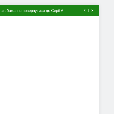
вив бажання повернутися до Серії А
мхена в ПСЖ: відома ціна трансфера
авця збірної Франції за 80 млн євро
ий до переходу в європейський клуб
вив бажання повернутися до Серії А
мхена в ПСЖ: відома ціна трансфера
авця збірної Франції за 80 млн євро