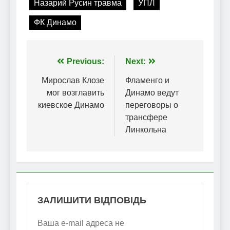
Назарий Русин травма
УПЛ
ФК Динамо
Навігація
Previous:
Next:
записів
Мирослав Клозе
Фламенго и
мог возглавить
Динамо ведут
киевское Динамо
переговоры о
трансфере
Линкольна
ЗАЛИШИТИ ВІДПОВІДЬ
Ваша e-mail адреса не