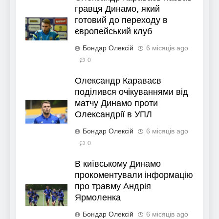
гравця Динамо, який
готовий до переходу в
європейський клуб
Бондар Олексій
6 місяців ago
0
Олександр Караваєв
поділився очікуваннями від
матчу Динамо проти
Олександрії в УПЛ
Бондар Олексій
6 місяців ago
0
В київському Динамо
прокоментували інформацію
про травму Андрія
Ярмоленка
Бондар Олексій
6 місяців ago