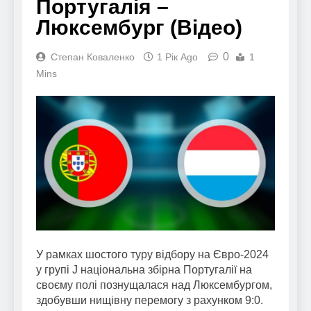
Португалія –
Люксембург (Відео)
0
Степан Коваленко
1 Рік Ago
1
Mins
У рамках шостого туру відбору на Євро-2024
у групі J національна збірна Португалії на
своєму полі познущалася над Люксембургом,
здобувши нищівну перемогу з рахунком 9:0.