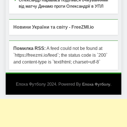
від матчу Динамо проти Олександрії в УПЛ
Новини України та світу - FreeZMI.io
Помилка RSS:
A feed could not be found at
`https://freezmi.io/feed`; the status code is `200`
and content-type is `text/html; charset=utf-8`
Епоха Футболу 2024. Powered By
.
Епоха Футболу