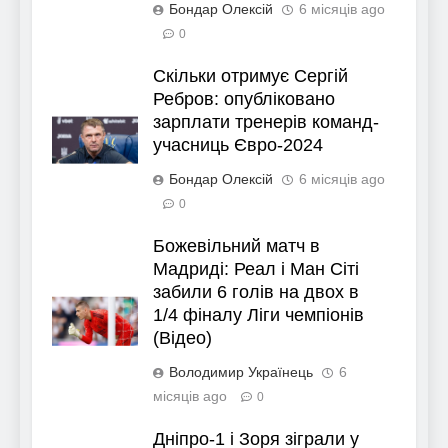
Бондар Олексій
6 місяців ago
0
Скільки отримує Сергій
Ребров: опубліковано
зарплати тренерів команд-
учасниць Євро-2024
Бондар Олексій
6 місяців ago
0
Божевільний матч в
Мадриді: Реал і Ман Сіті
забили 6 голів на двох в
1/4 фіналу Ліги чемпіонів
(Відео)
Володимир Українець
6
місяців ago
0
Дніпро-1 і Зоря зіграли у