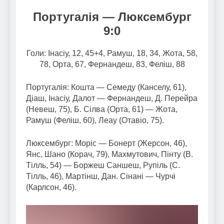
Португалія — Люксембург
9:0
Голи: Інасіу, 12, 45+4, Рамуш, 18, 34, Жота, 58,
78, Орта, 67, Фернандеш, 83, Феліш, 88
Португалія: Кошта — Семеду (Канселу, 61),
Діаш, Інасіу, Далот — Фернандеш, Д. Перейра
(Невеш, 75), Б. Сілва (Орта, 61) — Жота,
Рамуш (Феліш, 60), Леау (Отавіо, 75).
Люксембург: Моріс — Бонерт (Жерсон, 46),
Янс, Шано (Корач, 79), Махмутович, Пінту (В.
Тілль, 54) — Боржеш Саншеш, Рупіль (С.
Тілль, 46), Мартінш, Дан. Сінані — Чурчі
(Карлсон, 46).