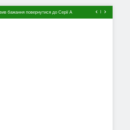
вив бажання повернутися до Серії А
мхена в ПСЖ: відома ціна трансфера
авця збірної Франції за 80 млн євро
ий до переходу в європейський клуб
вив бажання повернутися до Серії А
мхена в ПСЖ: відома ціна трансфера
авця збірної Франції за 80 млн євро