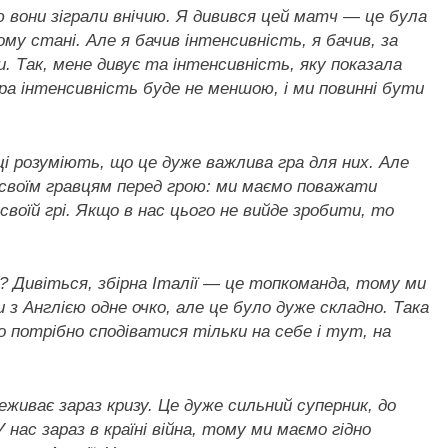
ю вони зіграли внічию. Я дивився цей матч — це була
му стані. Але я бачив інтенсивність, я бачив, за
. Так, мене дивує та інтенсивність, яку показала
втра інтенсивність буде не меншою, і ми повинні бути
йці розуміють, що це дуже важлива гра для них. Але
 своїм гравцям перед грою: ми маємо поважати
своїй грі. Якщо в нас цього не вийде зробити, то
ю? Дивіться, збірна Італії — це топкоманда, тому ми
и з Англією одне очко, але це було дуже складно. Така
о потрібно сподіватися тільки на себе і тут, на
еживає зараз кризу. Це дуже сильний суперник, до
нас зараз в країні війна, тому ми маємо гідно