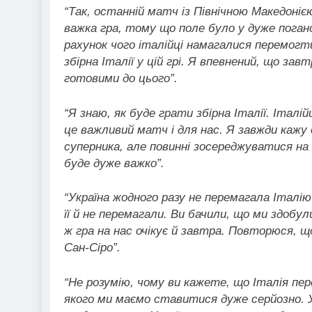
“Так, останній матч із Північною Македоніє
важка гра, тому що поле було у дуже погано
рахунок чого італійці намагалися перемогти
збірна Італії у цій грі. Я впевнений, що за
готовими до цього”.
“Я знаю, як буде грати збірна Італії. Італі
це важливий матч і для нас. Я завжди кажу
суперника, але повинні зосереджуватися на 
буде дуже важко”.
“Україна жодного разу не перемагала Італі
її й не перемагали. Ви бачили, що ми здобул
ж гра на нас очікує й завтра. Повторюся, щ
Сан-Сіро”.
“Не розумію, чому ви кажете, що Італія пер
якого ми маємо ставитися дуже серйозно. У 