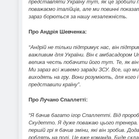
представляти Україну тут, як це зробили п
поважаємо італійців, але ми повинні показа
зараз борються за нашу незалежність.
Про Андрія Шевченка:
“Андрій не тільки підтримує нас, він підтри
важливим для України. Він є амбасадором U
велика честь побачити його тут. Те, як він 
Ми зараз всі живемо заради ЗСУ. Все, що ми
виходять на гру. Вони розуміють, для кого і
представили країну”.
Про Лучано Спаллетті:
“Я бачив багато ігор Спаллетті. Від проро
Скудетто. Я дуже поважаю цього тренера. 
першій грі я бачив зміни, які він зробив. Д
роблять на полі. Це вже команда. Буде скла