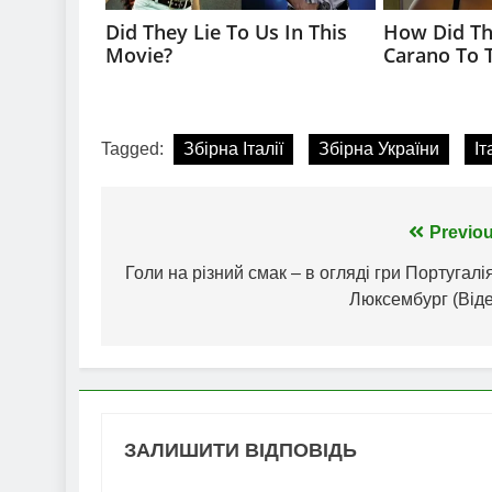
Tagged:
Збірна Італії
Збірна України
Іт
Навігація
Previou
записів
Голи на різний смак – в огляді гри Португалі
Люксембург (Віде
ЗАЛИШИТИ ВІДПОВІДЬ