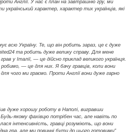
роти Англії. У нас є план на завтрашню гру, ми
ти український характер, характер тих українців, які
мує всю Україну. Те, що він робить зараз, це є дуже
nited24 та робить дуже велику справу. Для мене
грав у Італії, — це дійсно приклад великого українця.
 робимо, — це для них. Я бачу гравців, коли вони
 для чого ми граємо. Проти Англії вони дуже гарно
бив дуже хорошу роботу в Наполі, вигравши
Будь-якому фахівцю потрібен час, але навіть по
одалася інтенсивність, гравці розуміють, що вони
дна гра, але ми повинні бути до цього готовими”