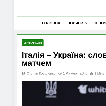
ГОЛОВНА
НОВИНИ
ЖІНО
МІЖНАРОДНІ
Італія – Україна: сл
матчем
0
Степан Коваленко
1 Рік Ago
1 Mins