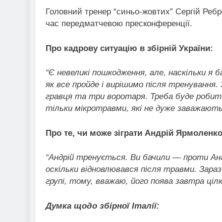
Головний тренер “синьо-жовтих” Сергій Ребр
час передматчевою пресконференції.
Про кадрову ситуацію в збірній України:
“Є невеликі пошкодження, але, наскільки я 
як все пройде і вирішимо після тренування.
гравця та три воротаря. Треба буде робит
тільки мікротравми, які не дуже заважают
Про те, чи може зіграти Андрій Ярмоленко 
“Андрій тренується. Ви бачили — проти Англі
оскільки відновлювався після травми. Зараз
групі, тому, вважаю, його поява завтра ціл
Думка щодо збірної Італії: