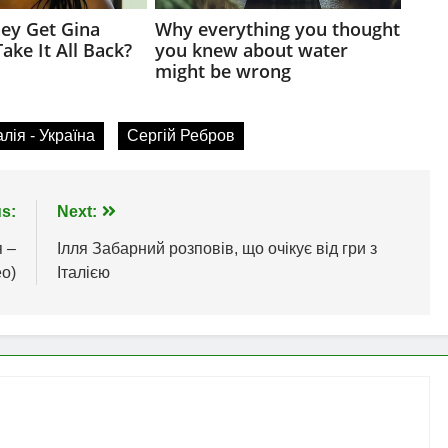
алія - Україна
Сергій Ребров
s:
Next:
я –
Ілля Забарний розповів, що очікує від гри з
о)
Італією