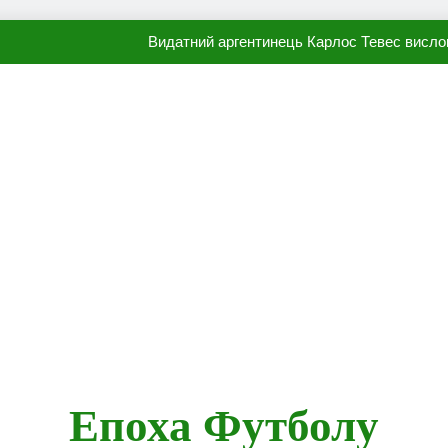
Видатний аргентинець Карлос Тевес висло
Наполі готовий продати Осі
ПСЖ близький до підписання гр
Олександр Караваєв назвав гравця Динамо, який готов
Видатний аргентинець Карлос Тевес висло
Наполі готовий продати Осі
ПСЖ близький до підписання гр
Епоха Футболу