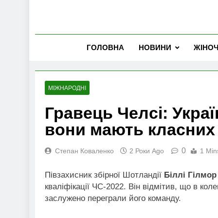
ГОЛОВНА
НОВИНИ
ЖІНО
МІЖНАРОДНІ
Гравець Челсі: Укра
вони мають класних 
0
Степан Коваленко
2 Роки Ago
1 Min
Півзахисник збірної Шотландії
Біллі Гілмор
кваліфікації ЧС-2022. Він відмітив, що в коле
заслужено переграли його команду.