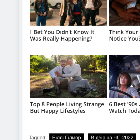
Tagged:
Біллі Гілмор
Відбір на ЧС-2022