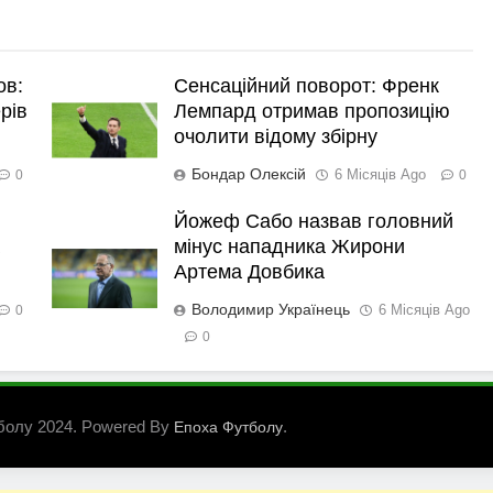
ов:
Сенсаційний поворот: Френк
рів
Лемпард отримав пропозицію
очолити відому збірну
Бондар Олексій
6 Місяців Ago
0
0
Йожеф Сабо назвав головний
мінус нападника Жирони
Артема Довбика
Володимир Українець
6 Місяців Ago
0
0
болу 2024. Powered By
.
Епоха Футболу