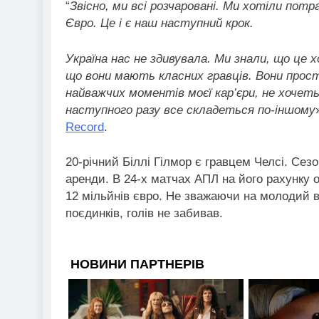
“
Звісно, ми всі розчаровані. Ми хотіли пот
Євро. Це і є наш наступний крок.
Україна нас не здивувала. Ми знали, що це 
що вони мають класних гравців. Вони прост
найважчих моментів моєї кар’єри, не хочет
наступного разу все складеться по-іншому
Record
.
20-річний Біллі Гілмор є гравцем Челсі. Сезо
аренди. В 24-х матчах АПЛ на його рахунку о
12 мільйнів євро. Не зважаючи на молодий ві
поєдинків, голів не забивав.