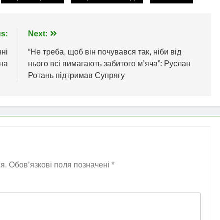
s:
Next:
чні
“Не треба, щоб він почувався так, ніби від
на
нього всі вимагають забитого м’яча”: Руслан
Ротань підтримав Супрягу
я.
Обов’язкові поля позначені
*