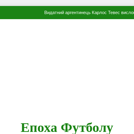
Видатний аргентинець Карлос Тевес висло
Наполі готовий продати Осі
ПСЖ близький до підписання гр
Олександр Караваєв назвав гравця Динамо, який готов
Видатний аргентинець Карлос Тевес висло
Наполі готовий продати Осі
ПСЖ близький до підписання гр
Епоха Футболу