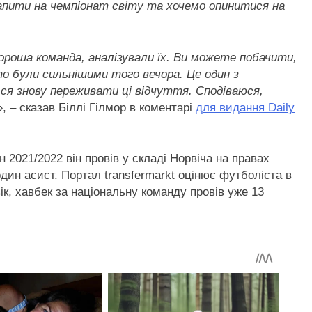
рапити на чемпіонат світу та хочемо опинитися на
хороша команда, аналізували їх. Ви можете побачити,
о були сильнішими того вечора. Це один з
ься знову переживати ці відчуття. Сподіваюся,
», – сказав Біллі Гілмор в коментарі
для видання Daily
н 2021/2022 він провів у складі Норвіча на правах
дин асист. Портал transfermarkt оцінює футболіста в
к, хавбек за національну команду провів уже 13