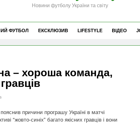
Новини футболу України та світу
ЧИЙ ФУТБОЛ
ЕКСКЛЮЗИВ
LIFESTYLE
ВІДЕО
J
їна – хороша команда,
гравців
s
пояснив причини програшу Україні в матчі
ктиві “жовто-синіх” багато якісних гравців і вони