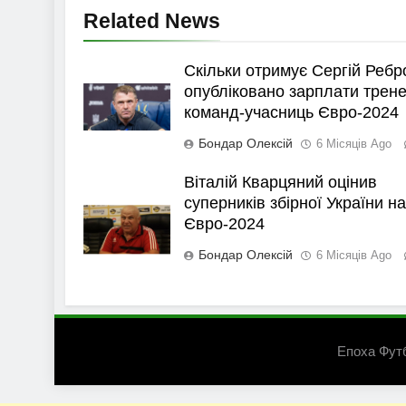
Related News
Скільки отримує Сергій Ребр
опубліковано зарплати трене
команд-учасниць Євро-2024
Бондар Олексій
6 Місяців Ago
Віталій Кварцяний оцінив
суперників збірної України на
Євро-2024
Бондар Олексій
6 Місяців Ago
Епоха Фут