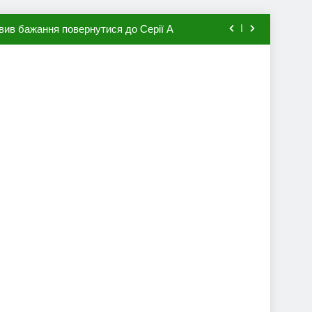
вив бажання повернутися до Серії А
мхена в ПСЖ: відома ціна трансфера
авця збірної Франції за 80 млн євро
ий до переходу в європейський клуб
вив бажання повернутися до Серії А
мхена в ПСЖ: відома ціна трансфера
авця збірної Франції за 80 млн євро