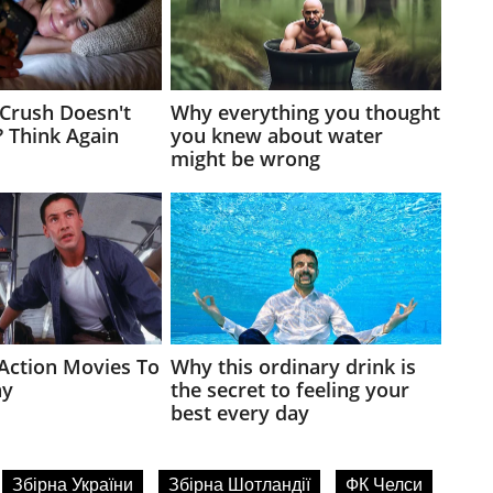
Збірна України
Збірна Шотландії
ФК Челси