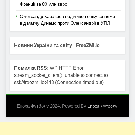
Франції за 80 млн євро
Олександр Караваєв поділився очікуваннями
від матчу Динамо проти Олександрії в УПЛ
Новини України та світу - FreeZMI.io
Помилка RSS:
WP HTTP Error:
stream_socket_client(): unable to connect to
ssl://freezmi.io:443 (Connection timed out)
Епоха Футболу 2024. Powered By
.
Епоха Футболу