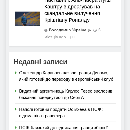
Наставник Аль-Насра Луїш
Каштру відреагував на
скандальне вилучення
Кріштіану Роналду
Володимир Українець
6
місяців ago
0
Недавні записи
Олександр Караваєв назвав гравця Динамо,
який готовий до переходу в європейський клуб
Видатний аргентинець Карлос Тевес висловив
бажання повернутися до Серії А
Наполі готовий продати Осімхена в ПСЖ:
відома ціна трансфера
ПСЖ близький до підписання гравця збірної