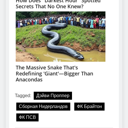
Tagged:
Дэйви Проппер
Сборная Нидерландов
ФК Брайтон
ФК ПСВ