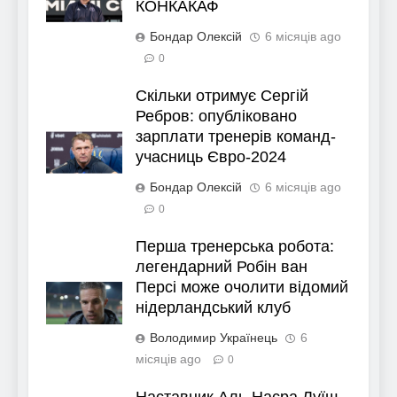
КОНКАКАФ
Бондар Олексій
6 місяців ago
0
Скільки отримує Сергій
Ребров: опубліковано
зарплати тренерів команд-
учасниць Євро-2024
Бондар Олексій
6 місяців ago
0
Перша тренерська робота:
легендарний Робін ван
Персі може очолити відомий
нідерландський клуб
Володимир Українець
6
місяців ago
0