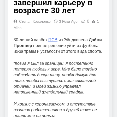
завершил карьеру в
возрасте 30 лет
0
Степан Коваленко
3 Роки Ago
1
Mins
30-летний хавбек
ПСВ
из Эйндховена
Дэйви
Проппер
принял решение уйти из футбола
из-за травм и усталости от этого вида спорта.
“
Когда я был за границей, я постепенно
потерял любовь к игре. Мне было трудно
соблюдать дисциплину, необходимую для
того, чтобы выступать с максимальной
отдачей, и моей жизнью управлял
напряженный футбольный график.
И кризис с коронавирусом, и отсутствие
визитов родственников и друзей тоже не
пошли мне на пользу.