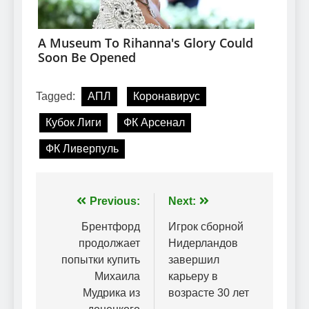
Tagged:
АПЛ
Коронавирус
Кубок Лиги
ФК Арсенал
ФК Ливерпуль
Навігація
Previous:
Next:
записів
Брентфорд
Игрок сборной
продолжает
Нидерландов
попытки купить
завершил
Михаила
карьеру в
Мудрика из
возрасте 30 лет