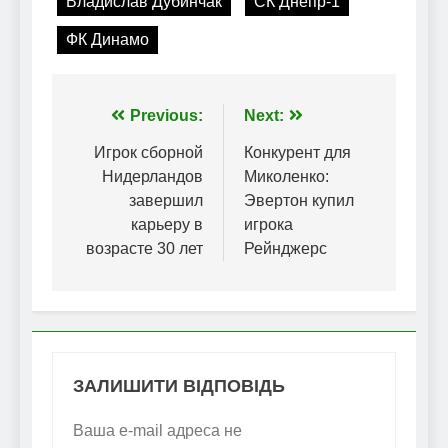
Владислав Дубинчак
СК Днепр-1
ФК Динамо
Навігація
Previous:
Next:
записів
Игрок сборной
Конкурент для
Нидерландов
Миколенко:
завершил
Эвертон купил
карьеру в
игрока
возрасте 30 лет
Рейнджерс
ЗАЛИШИТИ ВІДПОВІДЬ
Ваша e-mail адреса не