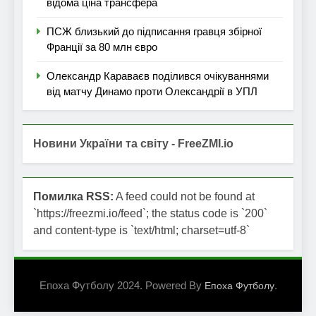
відома ціна трансфера
ПСЖ близький до підписання гравця збірної
Франції за 80 млн євро
Олександр Караваєв поділився очікуваннями
від матчу Динамо проти Олександрії в УПЛ
Новини України та світу - FreeZMI.io
Помилка RSS:
A feed could not be found at
`https://freezmi.io/feed`; the status code is `200`
and content-type is `text/html; charset=utf-8`
Епоха Футболу 2024. Powered By
.
Епоха Футболу