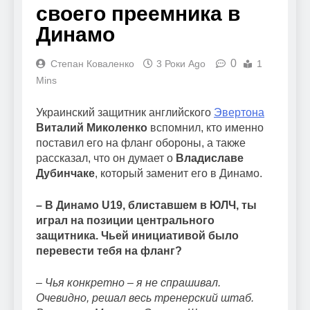
своего преемника в
Динамо
0
Степан Коваленко
3 Роки Ago
1
Mins
Украинский защитник английского
Эвертона
Виталий Миколенко
вспомнил, кто именно
поставил его на фланг обороны, а также
рассказал, что он думает о
Владиславе
Дубинчаке
, который заменит его в Динамо.
– В Динамо U19, блиставшем в ЮЛЧ, ты
играл на позиции центрального
защитника. Чьей инициативой было
перевести тебя на фланг?
– Чья конкретно – я не спрашивал.
Очевидно, решал весь тренерский штаб.