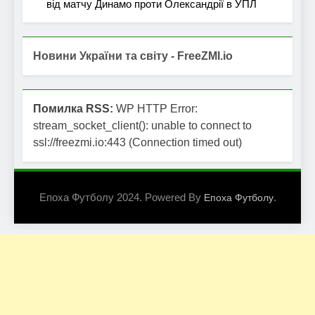
від матчу Динамо проти Олександрії в УПЛ
Новини України та світу - FreeZMI.io
Помилка RSS:
WP HTTP Error:
stream_socket_client(): unable to connect to
ssl://freezmi.io:443 (Connection timed out)
Епоха Футболу 2024. Powered By
.
Епоха Футболу