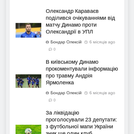
Олександр Караваєв
поділився очікуваннями від
матчу Динамо проти
Олександрії в УПЛ
Бондар Олексій
6 місяців ago
0
В київському Динамо
прокоментували інформацію
про травму Андрія
Ярмоленка
Бондар Олексій
6 місяців ago
0
За ліквідацію
проголосували 23 депутати:
з футбольної мапи України
зник ще один клуб