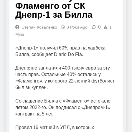
Фламенго от СК
Днепр-1 за Билла
0
Степан Коваленко
3 Роки Ago
1
Mins
«Днепр-1» получил 60% прав на хавбека
Билла, сообщает Diario Do Fla.
Днепряне заплатили 400 тысяч евро за эту
часть прав. Остальные 40% остались у
«Фламенго», у которого 22-летний футболист
был выкуплен.
Соглашение Билла с «Фламенго» истекало
летом 2022-го. Он подписал с «Днепром-1»
контракт на 5 лет.
Провел 16 матчей в УПЛ, в которых