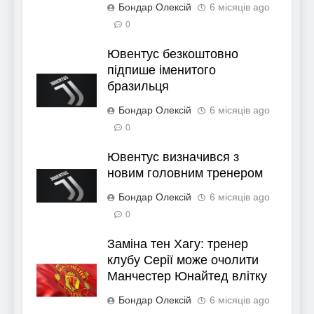
Бондар Олексій
6 місяців ago
0
Ювентус безкоштовно
підпише іменитого
бразильця
Бондар Олексій
6 місяців ago
0
Ювентус визначився з
новим головним тренером
Бондар Олексій
6 місяців ago
0
Заміна тен Хагу: тренер
клубу Серії може очолити
Манчестер Юнайтед влітку
Бондар Олексій
6 місяців ago