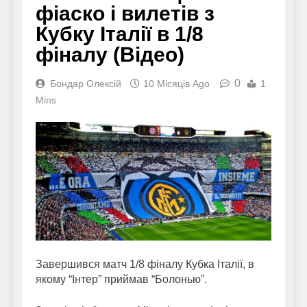
фіаско і вилетів з
Кубку Італії в 1/8
фіналу (Відео)
0
Бондар Олексій
10 Місяців Ago
1
Mins
Завершився матч 1/8 фіналу Кубка Італії, в
якому “Інтер” приймав “Болонью”.