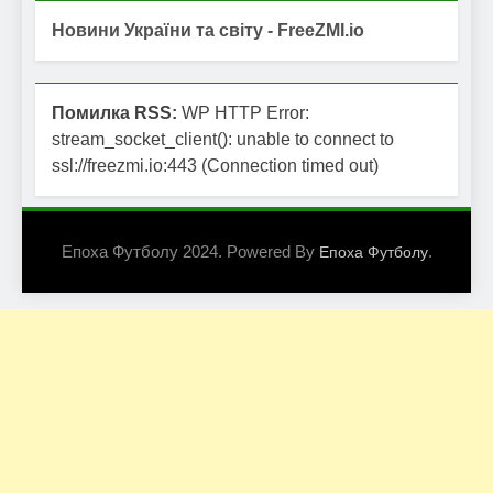
Новини України та світу - FreeZMI.io
Помилка RSS:
WP HTTP Error:
stream_socket_client(): unable to connect to
ssl://freezmi.io:443 (Connection timed out)
Епоха Футболу 2024. Powered By
.
Епоха Футболу