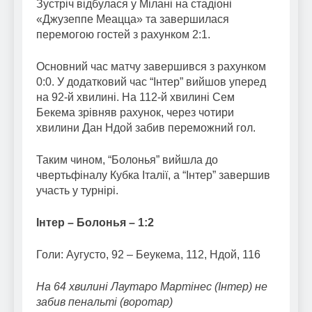
Зустріч відбулася у Мілані на стадіоні
«Джузеппе Меацца» та завершилася
перемогою гостей з рахунком 2:1.
Основний час матчу завершився з рахунком
0:0. У додатковий час “Інтер” вийшов уперед
на 92-й хвилині. На 112-й хвилині Сем
Бекема зрівняв рахунок, через чотири
хвилини Дан Ндой забив переможний гол.
Таким чином, “Болонья” вийшла до
чвертьфіналу Кубка Італії, а “Інтер” завершив
участь у турнірі.
Інтер – Болонья – 1:2
Голи: Аугусто, 92 – Беукема, 112, Ндой, 116
На 64 хвилині Лаутаро Мартінес (Інтер) не
забив пенальті (воротар)