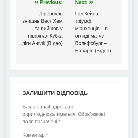
Навігація
Previous:
Next:
записів
Ліверпуль
Гол Кейна і
знищив Вест Хем
тріумф
та вийшов у
мюнхенців – в
півфінал Кубка
огляді матчу
ліги Англії (Відео)
Вольфсбург –
Баварія (Відео)
ЗАЛИШИТИ ВІДПОВІДЬ
Ваша e-mail адреса не
оприлюднюватиметься.
Обов’язкові
поля позначені
*
Коментар
*