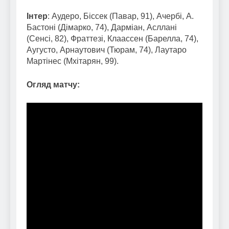
Інтер
: Аудеро, Біссек (Павар, 91), Ачербі, А.
Бастоні (Дімарко, 74), Дарміан, Асллані
(Сенсі, 82), Фраттезі, Клаассен (Барелла, 74),
Аугусто, Арнаутович (Тюрам, 74), Лаутаро
Мартінес (Мхітарян, 99).
Огляд матчу: