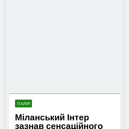
ІТАЛІЯ
Міланський Інтер
зазнав сенсаційного