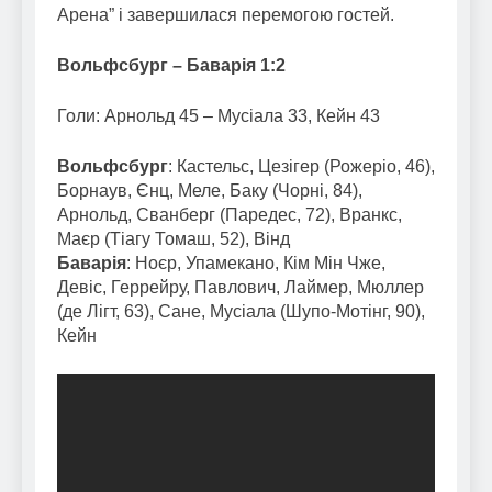
Арена” і завершилася перемогою гостей.
Вольфсбург – Баварія 1:2
Голи: Арнольд 45 – Мусіала 33, Кейн 43
Вольфсбург
: Кастельс, Цезігер (Рожеріо, 46),
Борнаув, Єнц, Меле, Баку (Чорні, 84),
Арнольд, Сванберг (Паредес, 72), Вранкс,
Маєр (Тіагу Томаш, 52), Вінд
Баварія
: Ноєр, Упамекано, Кім Мін Чже,
Девіс, Геррейру, Павлович, Лаймер, Мюллер
(де Лігт, 63), Сане, Мусіала (Шупо-Мотінг, 90),
Кейн