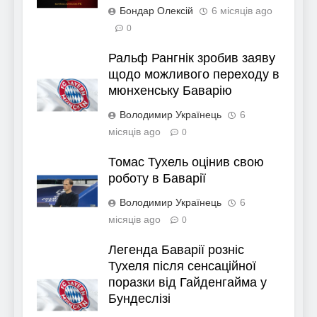
Бондар Олексій
6 місяців ago
0
Ральф Рангнік зробив заяву
щодо можливого переходу в
мюнхенську Баварію
Володимир Українець
6
місяців ago
0
Томас Тухель оцінив свою
роботу в Баварії
Володимир Українець
6
місяців ago
0
Легенда Баварії розніс
Тухеля після сенсаційної
поразки від Гайденгайма у
Бундеслізі