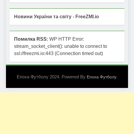
Новини України та світу - FreeZMI.io
Помилка RSS:
WP HTTP Error:
stream_socket_client(): unable to connect to
ssl://freezmi.io:443 (Connection timed out)
Епоха Футболу 2024. Powered By
.
Епоха Футболу