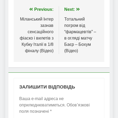
Навігація
Previous:
Next:
записів
Міланський Інтер
Тотальний
зазнав
погром від
сенсаційного
“фармацевтів” –
фіаско і вилетів з
в огляді матчу
Кубку Італії в 1/8
Баєр – Бохум
фіналу (Відео)
(Відео)
ЗАЛИШИТИ ВІДПОВІДЬ
Ваша e-mail адреса не
оприлюднюватиметься.
Обов’язкові
поля позначені
*