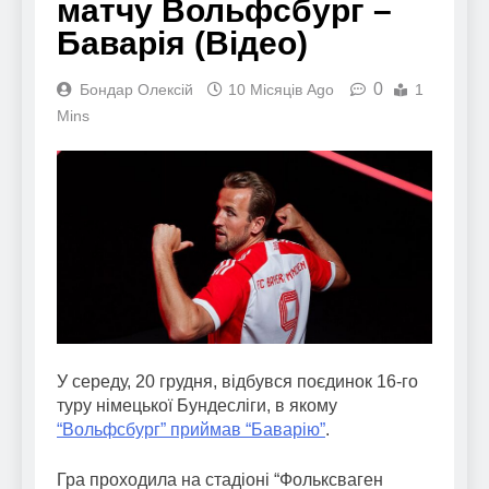
матчу Вольфсбург –
Баварія (Відео)
0
Бондар Олексій
10 Місяців Ago
1
Mins
У середу, 20 грудня, відбувся поєдинок 16-го
туру німецької Бундесліги, в якому
“Вольфсбург” приймав “Баварію”
.
Гра проходила на стадіоні “Фольксваген