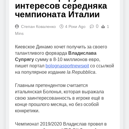
интересов середняка
чемпионата Италии
0
Степан Коваленко
4 Роки Ago
1
Mins
Киевское Динамо хочет получить за своего
талантливого форварда
Владислава
Супрягу
сумму в 8-10 миллионов евро,
пишет портал
bolognasportnewsюit
со ссылкой
на популярное издание
la Repubblica
.
Главным претендентом считается
итальянская Болонья, которая выражала
свою заинтересованность в игроке ещё в
конце прошлого месяца, но без особой
конкретики.
Чемпионат 2019/2020 Владислав провел в