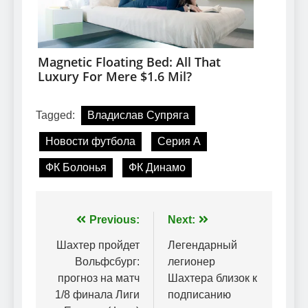
Tagged:
Владислав Супряга
Новости футбола
Серия А
ФК Болонья
ФК Динамо
Навігація
Previous:
Next:
записів
Шахтер пройдет
Легендарный
Вольфсбург:
легионер
прогноз на матч
Шахтера близок к
1/8 финала Лиги
подписанию