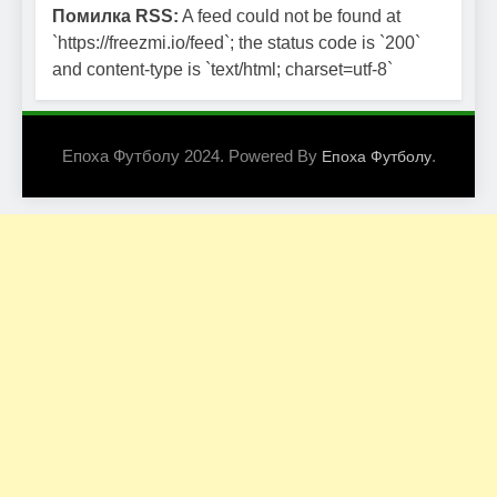
Помилка RSS:
A feed could not be found at
`https://freezmi.io/feed`; the status code is `200`
and content-type is `text/html; charset=utf-8`
Епоха Футболу 2024. Powered By
.
Епоха Футболу