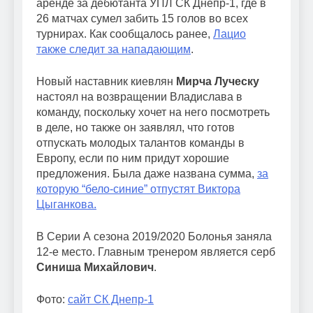
аренде за дебютанта УПЛ СК Днепр-1, где в
26 матчах сумел забить 15 голов во всех
турнирах. Как сообщалось ранее,
Лацио
также следит за нападающим
.
Новый наставник киевлян
Мирча Луческу
настоял на возвращении Владислава в
команду, поскольку хочет на него посмотреть
в деле, но также он заявлял, что готов
отпускать молодых талантов команды в
Европу, если по ним придут хорошие
предложения. Была даже названа сумма,
за
которую “бело-синие” отпустят Виктора
Цыганкова.
В Серии А сезона 2019/2020 Болонья заняла
12-е место. Главным тренером является серб
Синиша Михайлович
.
Фото:
сайт СК Днепр-1