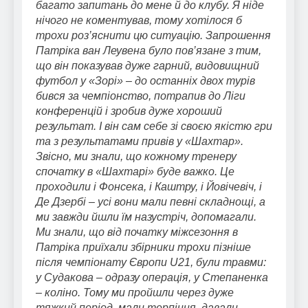
багато запитань до мене й до клубу. Я ніде
нічого не коментував, тому хотілося б
трохи роз’яснити цю ситуацію. Запрошення
Патріка ван Леувена було пов’язане з тим,
що він показував дуже гарний, видовищний
футбол у «Зорі» – до останніх двох турів
бився за чемпіонство, потрапив до Ліги
конференцій і зробив дуже хороший
результат. І він сам себе зі своєю якістю гри
та з результатами привів у «Шахтар».
Звісно, ми знали, що кожному тренеру
спочатку в «Шахтарі» буде важко. Це
проходили і Фонсека, і Каштру, і Йовічевіч, і
Де Дзербі – усі вони мали певні складнощі, а
ми завжди йшли їм назустріч, допомагали.
Ми знали, що від початку міжсезоння в
Патріка приїхали збірники трохи пізніше
після чемпіонату Європи U21, були травми:
у Судакова – одразу операція, у Степаненка
– коліно. Тому ми пройшли через дуже
тяжкий період, мали терпіння, давали