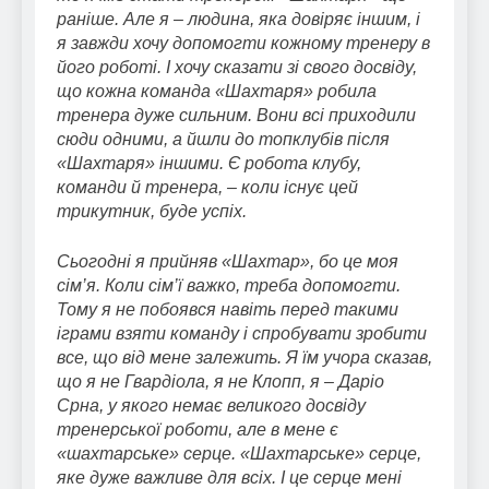
раніше. Але я – людина, яка довіряє іншим, і
я завжди хочу допомогти кожному тренеру в
його роботі. І хочу сказати зі свого досвіду,
що кожна команда «Шахтаря» робила
тренера дуже сильним. Вони всі приходили
сюди одними, а йшли до топклубів після
«Шахтаря» іншими. Є робота клубу,
команди й тренера, – коли існує цей
трикутник, буде успіх.
Сьогодні я прийняв «Шахтар», бо це моя
сім’я. Коли сім’ї важко, треба допомогти.
Тому я не побоявся навіть перед такими
іграми взяти команду і спробувати зробити
все, що від мене залежить. Я їм учора сказав,
що я не Гвардіола, я не Клопп, я – Даріо
Срна, у якого немає великого досвіду
тренерської роботи, але в мене є
«шахтарське» серце. «Шахтарське» серце,
яке дуже важливе для всіх. І це серце мені