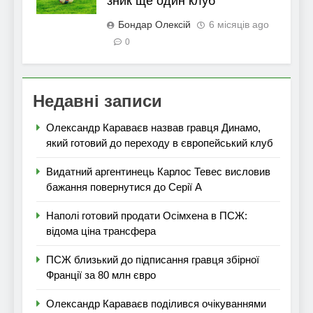
зник ще один клуб
Бондар Олексій
6 місяців ago
0
Недавні записи
Олександр Караваєв назвав гравця Динамо,
який готовий до переходу в європейський клуб
Видатний аргентинець Карлос Тевес висловив
бажання повернутися до Серії А
Наполі готовий продати Осімхена в ПСЖ:
відома ціна трансфера
ПСЖ близький до підписання гравця збірної
Франції за 80 млн євро
Олександр Караваєв поділився очікуваннями