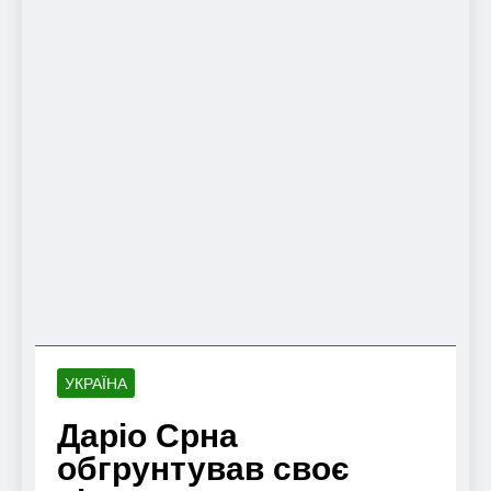
УКРАЇНА
Даріо Срна
обгрунтував своє