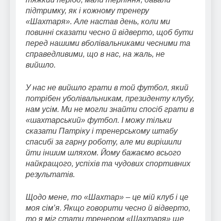
підтримку, як і кожному тренеру
«Шахтаря». Але настав день, коли ми
повинні сказати чесно й відверто, щоб бути
перед нашими вболівальниками чесними та
справедливими, що в нас, на жаль, не
вийшло.
У нас не вийшло грати в той футбол, який
потрібен уболівальникам, президенту клубу,
нам усім. Ми не могли знайти спосіб грати в
«шахтарський» футбол. І можу тільки
сказати Патріку і тренерському штабу
спасибі за гарну роботу, але ми вирішили
йти іншим шляхом. Йому бажаємо всього
найкращого, успіхів та чудових спортивних
результатів.
Щодо мене, то «Шахтар» – це мій клуб і це
моя сім’я. Якщо говорити чесно й відверто,
то я міг стати тренером «Шахтаря» ще