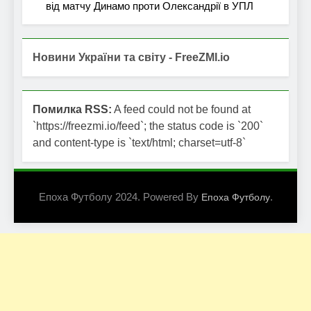
від матчу Динамо проти Олександрії в УПЛ
Новини України та світу - FreeZMI.io
Помилка RSS:
A feed could not be found at
`https://freezmi.io/feed`; the status code is `200`
and content-type is `text/html; charset=utf-8`
Епоха Футболу 2024. Powered By
.
Епоха Футболу