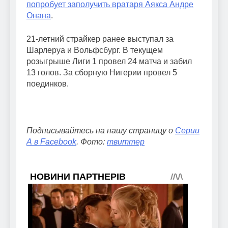
попробует заполучить вратаря Аякса Андре
Онана
.
21-летний страйкер ранее выступал за
Шарлеруа и Вольфсбург. В текущем
розыгрыше Лиги 1 провел 24 матча и забил
13 голов. За сборную Нигерии провел 5
поединков.
Подписывайтесь на нашу страницу о
Серии
А в Facebook
. Фото:
твиттер