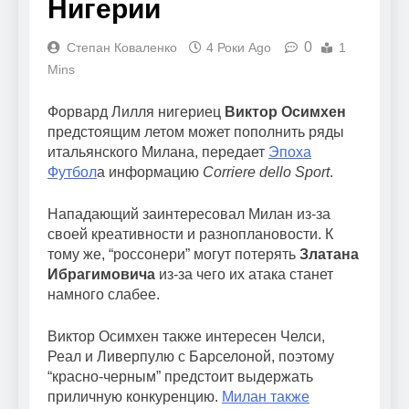
Нигерии
0
Степан Коваленко
4 Роки Ago
1
Mins
Форвард Лилля нигериец
Виктор Осимхен
предстоящим летом может пополнить ряды
итальянского Милана, передает
Эпоха
Футбол
а информацию
Corriere dello Sport
.
Нападающий заинтересовал Милан из-за
своей креативности и разноплановости. К
тому же, “россонери” могут потерять
Златана
Ибрагимовича
из-за чего их атака станет
намного слабее.
Виктор Осимхен также интересен Челси,
Реал и Ливерпулю с Барселоной, поэтому
“красно-черным” предстоит выдержать
приличную конкуренцию.
Милан также