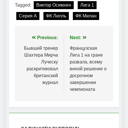
Tagged:
Виктор Осимхен
Лига 1
Серия А
ФК Лилль
ФК Милан
Навігація
Previous:
Next:
записів
Бывший тренер
Французская
Шахтера Мирча
Лига 1 на гране
Луческу
развала, всему
раскритиковал
виной решение о
британский
досрочном
журнал
завершении
чемпионата