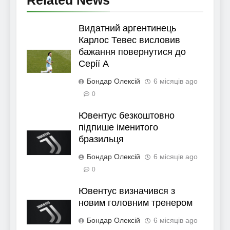
Related News
Видатний аргентинець
Карлос Тевес висловив
бажання повернутися до
Серії А
Бондар Олексій
6 місяців ago
0
Ювентус безкоштовно
підпише іменитого
бразильця
Бондар Олексій
6 місяців ago
0
Ювентус визначився з
новим головним тренером
Бондар Олексій
6 місяців ago