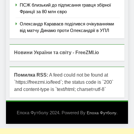
ПСЖ близький до підписання гравця збірної
Франції за 80 млн євро
Олександр Караваєв поділився очікуваннями
від матчу Динамо проти Олександрії в УПЛ
Новини України та світу - FreeZMI.io
Помилка RSS:
A feed could not be found at
`https://freezmi.io/feed`; the status code is `200`
and content-type is `text/html; charset=utf-8`
Епоха Футболу 2024. Powered By
.
Епоха Футболу