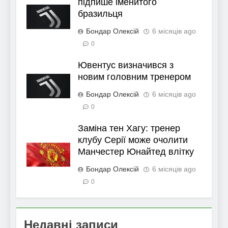
підпише іменитого
бразильця
Бондар Олексій
6 місяців ago
0
Ювентус визначився з
новим головним тренером
Бондар Олексій
6 місяців ago
0
Заміна тен Хагу: тренер
клубу Серії може очолити
Манчестер Юнайтед влітку
Бондар Олексій
6 місяців ago
0
Недавні записи