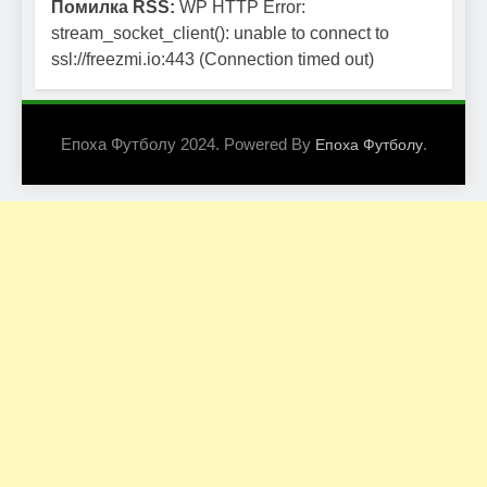
Помилка RSS:
WP HTTP Error:
stream_socket_client(): unable to connect to
ssl://freezmi.io:443 (Connection timed out)
Епоха Футболу 2024. Powered By
.
Епоха Футболу