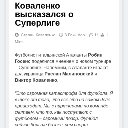
Коваленко
высказался о
Суперлиге
0
Степан Коваленко
3 Роки Ago
1
Mins
Футболист итальянской Аталанты
Робин
Госенс
поделился мнением о новом турнире
– Суперлиге. Напомним, в Аталанте играют
два украинца
Руслан Малиновский
и
Виктор Коваленко
.
“Это огромная катастрофа для футбола. Я
в шоке от того, что все это на самом деле
происходит. Мы с партнерами по команде
считаем, что то, как поступают с
футболом – огромный позор. Футбол
сейчас больше бизнес, чем спорт.