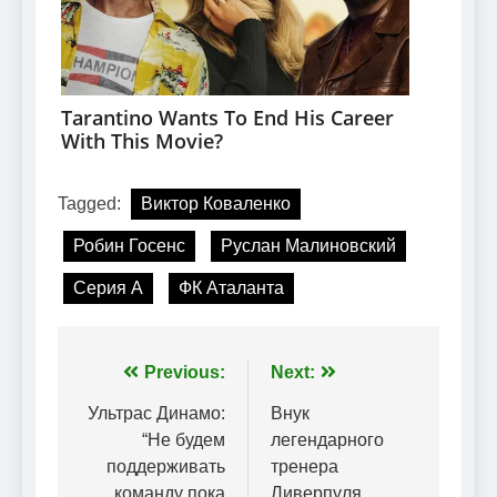
Tagged:
Виктор Коваленко
Робин Госенс
Руслан Малиновский
Серия А
ФК Аталанта
Навігація
Previous:
Next:
записів
Ультрас Динамо:
Внук
“Не будем
легендарного
поддерживать
тренера
команду пока
Ливерпуля