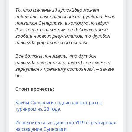
То, что маленький аутсайдер может
победить, является основой футбола. Если
появится Суперлига, в которую попадут
Арсенал и Тоттенхэм, не добивающиеся
вообще никаких результатов, то футбол
навсегда утратит свои основы.
Все должны понимать, что футбол
навсегда изменится и никогда не сможет
вернуться к прежнему состоянию
“, – заявил
он.
Стоит прочесть
:
Клубы Суперлиги подписали контракт с
турниром на 23 года
.
Исполнительный директор УПЛ отреагировал
на создание Суперлиги
.