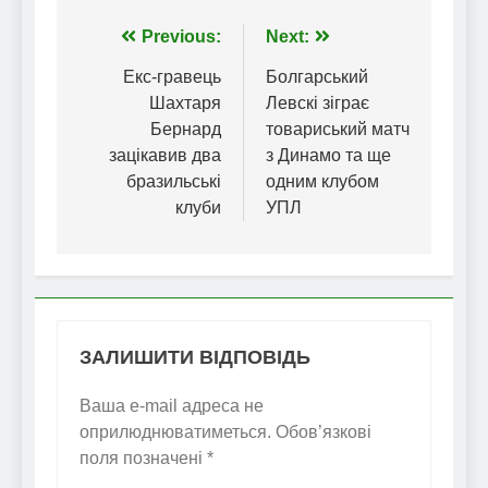
Навігація
Previous:
Next:
записів
Екс-гравець
Болгарський
Шахтаря
Левскі зіграє
Бернард
товариський матч
зацікавив два
з Динамо та ще
бразильські
одним клубом
клуби
УПЛ
ЗАЛИШИТИ ВІДПОВІДЬ
Ваша e-mail адреса не
оприлюднюватиметься.
Обов’язкові
поля позначені
*