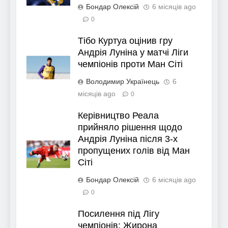
Бондар Олексій
6 місяців ago
0
Тібо Куртуа оцінив гру
Андрія Луніна у матчі Ліги
чемпіонів проти Ман Сіті
Володимир Українець
6
місяців ago
0
Керівництво Реала
прийняло рішення щодо
Андрія Луніна після 3-х
пропущених голів від Ман
Сіті
Бондар Олексій
6 місяців ago
0
Посилення під Лігу
чемпіонів: Жирона