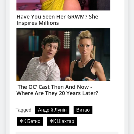
Tagged:
Андрій Лунін
Витао
ФК Бетис
ФК Шахтар