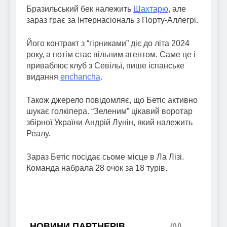
Бразильський бек належить
Шахтарю
, але
зараз грає за Інтернасіональ з Порту-Аллегрі.
Його контракт з “гірниками” діє до літа 2024
року, а потім стає вільним агентом. Саме це і
приваблює клуб з Севільї, пише іспанське
видання
enchancha
.
Також джерело повідомляє, що Бетіс активно
шукає голкіпера. “Зеленим” цікавий воротар
збірної України Андрій Лунін, який належить
Реалу.
Зараз Бетіс посідає сьоме місце в Ла Лізі.
Команда набрала 28 очок за 18 турів.