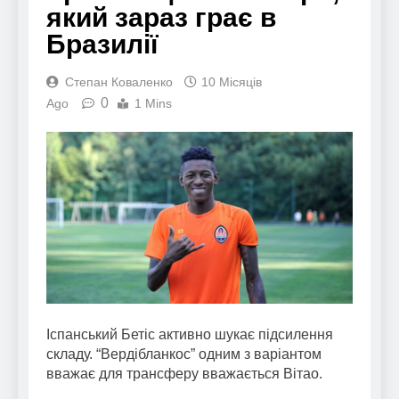
який зараз грає в
Бразилії
Степан Коваленко
10 Місяців
0
Ago
1 Mins
Іспанський Бетіс активно шукає підсилення
складу. “Вердібланкос” одним з варіантом
вважає для трансферу вважається Вітао.