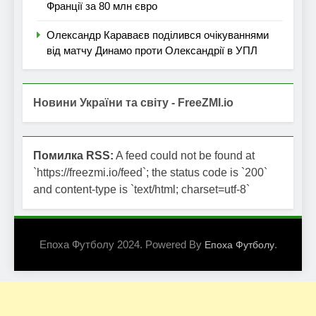
Франції за 80 млн євро
Олександр Караваєв поділився очікуваннями
від матчу Динамо проти Олександрії в УПЛ
Новини України та світу - FreeZMI.io
Помилка RSS:
A feed could not be found at
`https://freezmi.io/feed`; the status code is `200`
and content-type is `text/html; charset=utf-8`
Епоха Футболу 2024. Powered By
.
Епоха Футболу