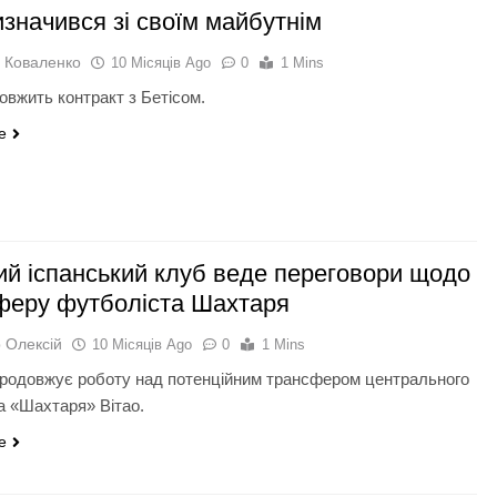
изначився зі своїм майбутнім
 Коваленко
10 Місяців Ago
0
1 Mins
овжить контракт з Бетісом.
e
ий іспанський клуб веде переговори щодо
феру футболіста Шахтаря
 Олексій
10 Місяців Ago
0
1 Mins
продовжує роботу над потенційним трансфером центрального
а «Шахтаря» Вітао.
e