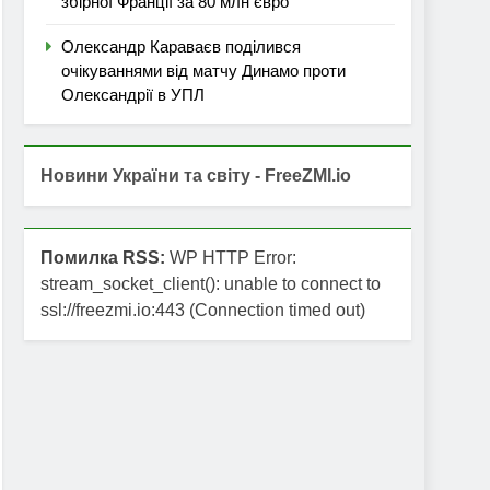
збірної Франції за 80 млн євро
Олександр Караваєв поділився
очікуваннями від матчу Динамо проти
Олександрії в УПЛ
Новини України та світу - FreeZMI.io
Помилка RSS:
WP HTTP Error:
stream_socket_client(): unable to connect to
ssl://freezmi.io:443 (Connection timed out)