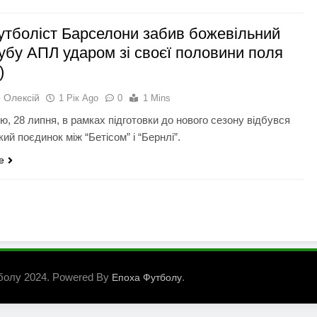
утболіст Барселони забив божевільний
лубу АПЛ ударом зі своєї половини поля
)
 Олексій
1 Рік Ago
0
1 Mins
ю, 28 липня, в рамках підготовки до нового сезону відбувся
ий поєдинок між “Бетісом” і “Бернлі”.
e
болу 2024. Powered By
.
Епоха Футболу