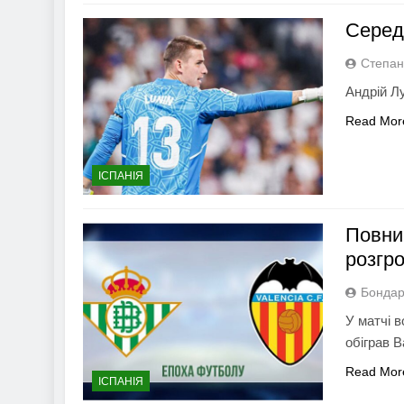
Серед
Степан
Андрій Л
Read Mor
ІСПАНІЯ
Повний
розгро
Бондар
У матчі в
обіграв В
Read Mor
ІСПАНІЯ