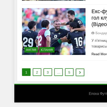
Екс-ф
гол к
(Відео
Бондар
У п’ятниц
товариськ
АНГЛІЯ
ІСПАНІЯ
Read Mor
1
2
3
…
5
Епоха Фут