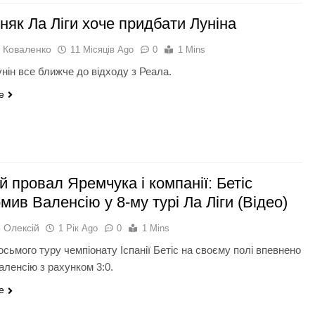
няк Ла Ліги хоче придбати Луніна
 Коваленко
11 Місяців Ago
0
1 Mins
унін все ближче до відходу з Реала.
e
 провал Яремчука і компанії: Бетіс
мив Валенсію у 8-му турі Ла Ліги (Відео)
 Олексій
1 Рік Ago
0
1 Mins
осьмого туру чемпіонату Іспанії Бетіс на своєму полі впевнено
аленсію з рахунком 3:0.
e