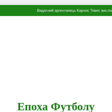
Видатний аргентинець Карлос Тевес висло
Наполі готовий продати Осі
ПСЖ близький до підписання гр
Олександр Караваєв назвав гравця Динамо, який готов
Видатний аргентинець Карлос Тевес висло
Наполі готовий продати Осі
ПСЖ близький до підписання гр
Епоха Футболу