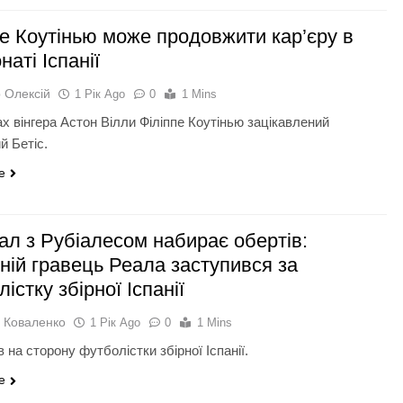
пе Коутінью може продовжити кар’єру в
наті Іспанії
 Олексій
1 Рік Ago
0
1 Mins
ах вінгера Астон Вілли Філіппе Коутінью зацікавлений
й Бетіс.
e
ал з Рубіалесом набирає обертів:
ній гравець Реала заступився за
істку збірної Іспанії
 Коваленко
1 Рік Ago
0
1 Mins
в на сторону футболістки збірної Іспанії.
e