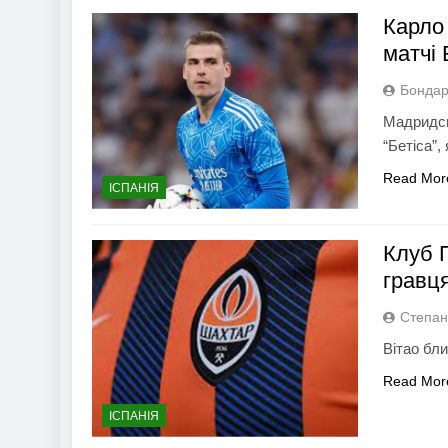
Карло 
матчі
Бондар
Мадридсь
“Бетіса”,
Read Mor
ІСПАНІЯ
Клуб 
гравц
Степан
Вітао бл
Read Mor
ІСПАНІЯ