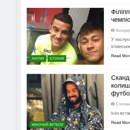
Філіп
чемпіо
Бондар
У послуг
іспанськи
Read Mor
АНГЛІЯ
ІСПАНІЯ
Сканд
колиш
футбол
Степан
Іско вста
Read Mor
ЖІНОЧИЙ ФУТБОЛ