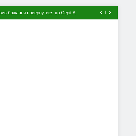
вив бажання повернутися до Серії А
мхена в ПСЖ: відома ціна трансфера
авця збірної Франції за 80 млн євро
ий до переходу в європейський клуб
вив бажання повернутися до Серії А
мхена в ПСЖ: відома ціна трансфера
авця збірної Франції за 80 млн євро