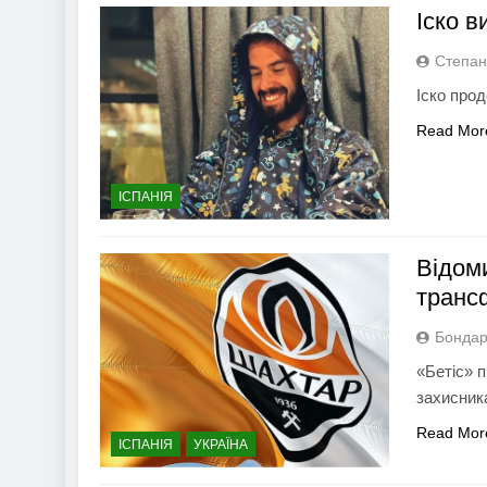
Іско в
Степан
Іско прод
Read Mor
ІСПАНІЯ
Відом
транс
Бондар
«Бетіс» 
захисник
Read Mor
ІСПАНІЯ
УКРАЇНА