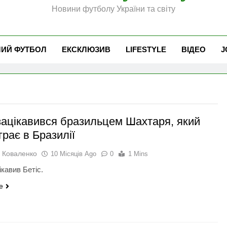
Новини футболу України та світу
ЧИЙ ФУТБОЛ
ЕКСКЛЮЗИВ
LIFESTYLE
ВІДЕО
J
 зацікавився бразильцем Шахтаря, який
грає в Бразилії
 Коваленко
10 Місяців Ago
0
1 Mins
ікавив Бетіс.
e