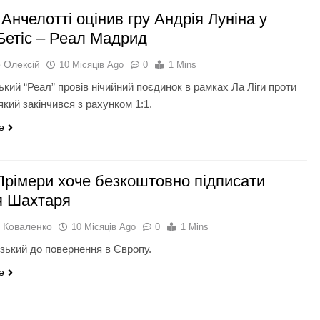
Анчелотті оцінив гру Андрія Луніна у
 Бетіс – Реал Мадрид
 Олексій
10 Місяців Ago
0
1 Mins
кий “Реал” провів нічийний поєдинок в рамках Ла Ліги проти
 який закінчився з рахунком 1:1.
e
Прімери хоче безкоштовно підписати
я Шахтаря
 Коваленко
10 Місяців Ago
0
1 Mins
изький до повернення в Європу.
e