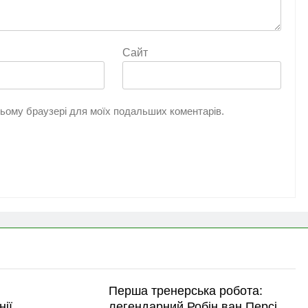
Сайт
 цьому браузері для моїх подальших коментарів.
Перша тренерська робота:
нії
легендарний Робін ван Персі