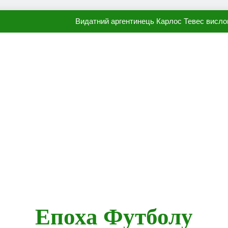
Видатний аргентинець Карлос Тевес висло
Наполі готовий продати Осі
ПСЖ близький до підписання гр
Олександр Караваєв назвав гравця Динамо, який готов
Видатний аргентинець Карлос Тевес висло
Наполі готовий продати Осі
ПСЖ близький до підписання гр
Епоха Футболу