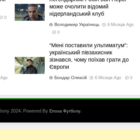
може очолити відомий
нідерландський клуб
0
Володимир Українець
6 Місяців Ago
0
“Мені поставили ультиматум”:
український півзахисник
зізнався, чому поїхав грати до
Європи
Бондар Олексій
 Ago
6 Місяців Ago
0
болу 2024. Powered By
.
Епоха Футболу