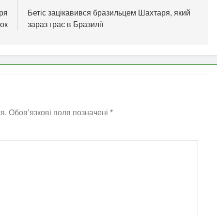
аря
Бетіс зацікавився бразильцем Шахтаря, який
ок
зараз грає в Бразилії
я.
Обов’язкові поля позначені
*