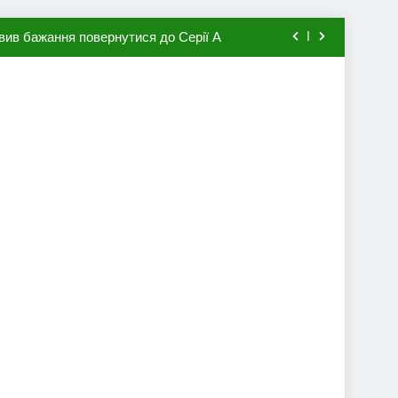
вив бажання повернутися до Серії А
мхена в ПСЖ: відома ціна трансфера
авця збірної Франції за 80 млн євро
ий до переходу в європейський клуб
вив бажання повернутися до Серії А
мхена в ПСЖ: відома ціна трансфера
авця збірної Франції за 80 млн євро