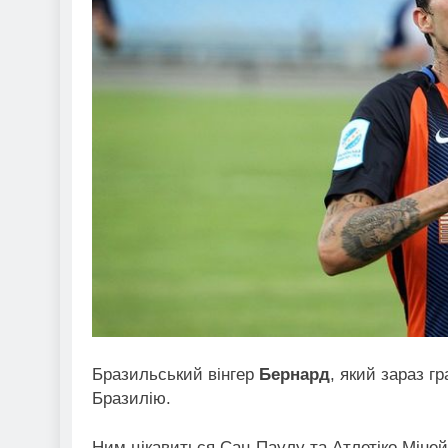
Бразильський вінгер
Бернард
, який зараз г
Бразилію.
Ним цікавиться Сан-Паулу та Атлетіко Міней