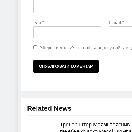
Ім'я
*
Email
*
Зберегти моє ім'я, e-mail, та адресу сайту в
Related News
Тренер Інтер Маямі пояснив
ганебне фіаско Мессі і компа