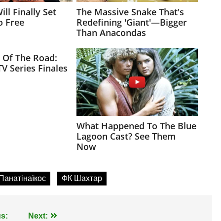
Панатінаїкос
ФК Шахтар
s:
Next: