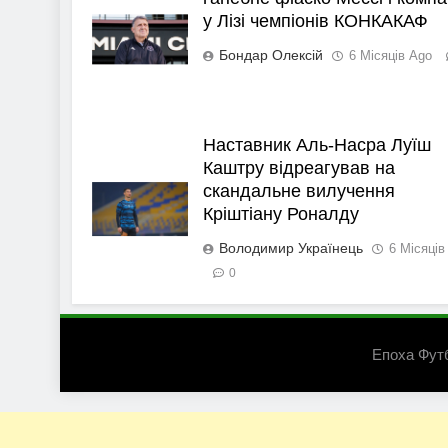
у Лізі чемпіонів КОНКАКАФ
Бондар Олексій
6 Місяців Ago
Наставник Аль-Насра Луїш
Каштру відреагував на
скандальне вилучення
Кріштіану Роналду
Володимир Українець
6 Місяців
0
Епоха Фут