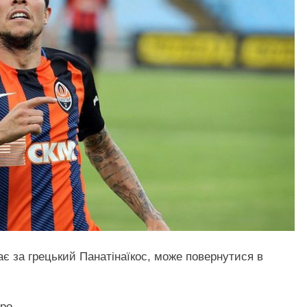
рає за грецький Панатінаїкос, може повернутися в
ро.