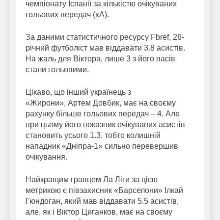
чемпіонату Іспанії за кількістю очікуваних
гольових передач (xA).
За даними статистичного ресурсу Fbref, 26-
річний футболіст мав віддавати 3.8 асистів.
На жаль для Віктора, лише 3 з його пасів
стали гольовими.
Цікаво, що інший українець з
«Жирони», Артем Довбик, має на своєму
рахунку більше гольових передач – 4. Але
при цьому його показник очікуваних асистів
становить усього 1.3, тобто колишній
нападник «Дніпра-1» сильно перевершив
очікування.
Найкращим гравцем Ла Ліги за цією
метрикою є півзахисник «Барселони» Ілкай
Гюндоган, який мав віддавати 5.5 асистів,
але, як і Віктор Циганков, має на своєму