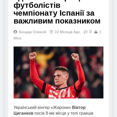
футболістів
чемпіонату Іспанії за
важливим показником
0
Бондар Олексій
10 Місяців Ago
1
Mins
Український вінгер «Жирони»
Віктор
Циганков
посів 8-ме місце у топі гравців