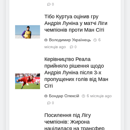
0
Тібо Куртуа оцінив гру
Андрія Луніна у матчі Ліги
чемпіонів проти Ман Сіті
Володимир Українець
6
місяців ago
0
Керівництво Реала
прийняло рішення щодо
Андрія Луніна після 3-х
пропущених голів від Ман
Сіті
Бондар Олексій
6 місяців ago
0
Посилення під Лігу
чемпіонів: Жирона
націлилася на трансфер