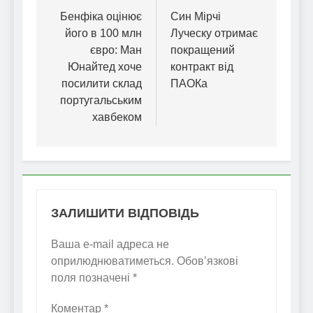
записів
Бенфіка оцінює
Син Мірчі
його в 100 млн
Луческу отримає
євро: Ман
покращений
Юнайтед хоче
контракт від
посилити склад
ПАОКа
португальським
хавбеком
ЗАЛИШИТИ ВІДПОВІДЬ
Ваша e-mail адреса не
оприлюднюватиметься.
Обов’язкові
поля позначені
*
Коментар
*