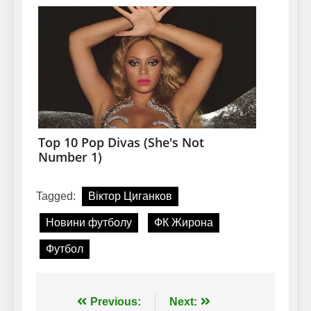
Tagged:
Віктор Циганков
Новини футболу
ФК Жирона
Футбол
Навігація
Previous:
Next: