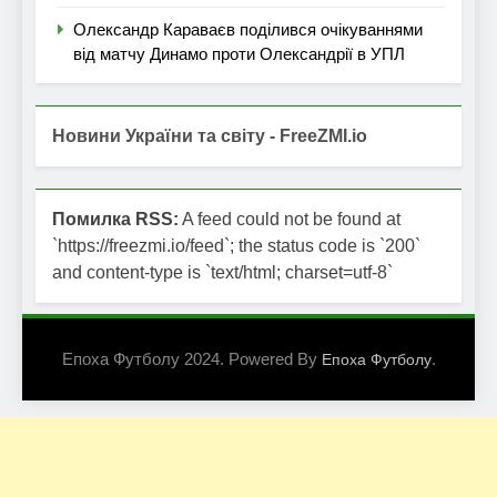
Олександр Караваєв поділився очікуваннями
від матчу Динамо проти Олександрії в УПЛ
Новини України та світу - FreeZMI.io
Помилка RSS:
A feed could not be found at
`https://freezmi.io/feed`; the status code is `200`
and content-type is `text/html; charset=utf-8`
Епоха Футболу 2024. Powered By
.
Епоха Футболу