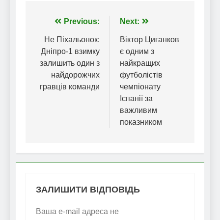
Навігація
Previous:
Next:
записів
Не Піхальонок:
Віктор Циганков
Дніпро-1 взимку
є одним з
залишить один з
найкращих
найдорожчих
футболістів
гравців команди
чемпіонату
Іспанії за
важливим
показником
ЗАЛИШИТИ ВІДПОВІДЬ
Ваша e-mail адреса не