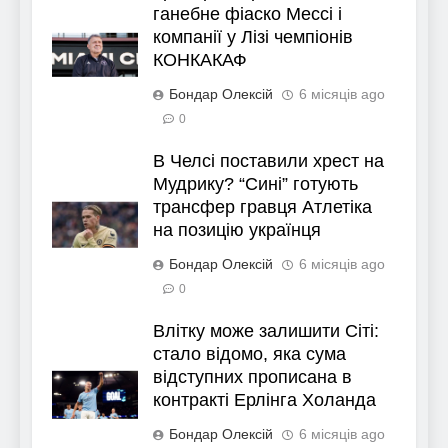
ганебне фіаско Мессі і
компанії у Лізі чемпіонів
КОНКАКАФ
Бондар Олексій
6 місяців ago
0
В Челсі поставили хрест на
Мудрику? “Сині” готують
трансфер гравця Атлетіка
на позицію українця
Бондар Олексій
6 місяців ago
0
Влітку може залишити Сіті:
стало відомо, яка сума
відступних прописана в
контракті Ерлінга Холанда
Бондар Олексій
6 місяців ago