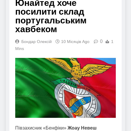
Юнайтед хоче
посилити склад
португальським
хавбеком
0
Бондар Олексій
10 Місяців Ago
1
Mins
Півзахисник «Бенфіки»
Жоау Невеш