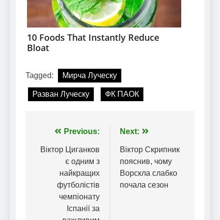
Tagged:
Мирча Луческу
Разван Луческу
ФК ПАОК
Навігація
Previous:
Next:
записів
Віктор Циганков
Віктор Скрипник
є одним з
пояснив, чому
найкращих
Ворскла слабко
футболістів
почала сезон
чемпіонату
Іспанії за