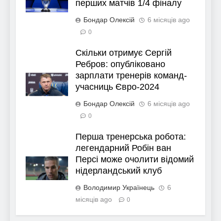
перших матчів 1/4 фіналу
Бондар Олексій
6 місяців ago
0
Скільки отримує Сергій
Ребров: опубліковано
зарплати тренерів команд-
учасниць Євро-2024
Бондар Олексій
6 місяців ago
0
Перша тренерська робота:
легендарний Робін ван
Персі може очолити відомий
нідерландський клуб
Володимир Українець
6
місяців ago
0