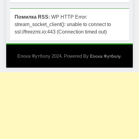
Помилка RSS:
WP HTTP Error:
stream_socket_client(): unable to connect to
ssl://freezmi.io:443 (Connection timed out)
Епоха Футболу 2024. Powered By
.
Епоха Футболу