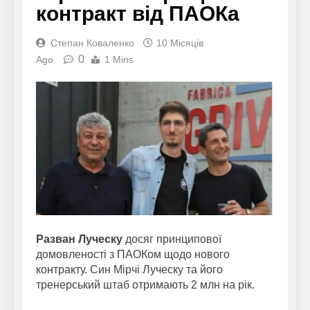
контракт від ПАОКа
Степан Коваленко
10 Місяців
0
Ago
1 Mins
Разван Луческу
досяг принципової
домовленості з ПАОКом щодо нового
контракту. Син Мірчі Луческу та його
тренерський штаб отримають 2 млн на рік.