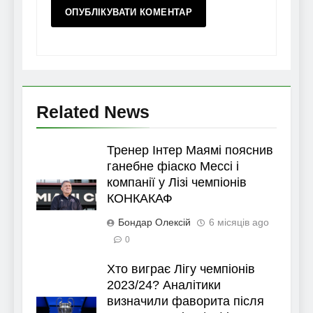
Related News
Тренер Інтер Маямі пояснив
ганебне фіаско Мессі і
компанії у Лізі чемпіонів
КОНКАКАФ
Бондар Олексій
6 місяців ago
0
Хто виграє Лігу чемпіонів
2023/24? Аналітики
визначили фаворита після