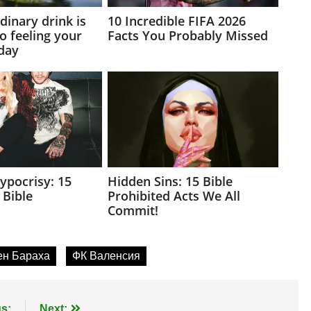
ен Бараха
ФК Валенсия
s:
Next: