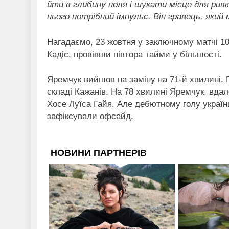
йти в глибину поля і шукати місце для ривк
нього потрібний імпульс. Він гравець, яки
Нагадаємо, 23 жовтня у заключному матчі 10-
Кадіс, провівши півтора тайми у більшості.
Яремчук вийшов на заміну на 71-й хвилині. 
складі Кажанів. На 78 хвилині Яремчук, вда
Хосе Луїса Гайя. Але дебютному голу українц
зафіксували офсайд.