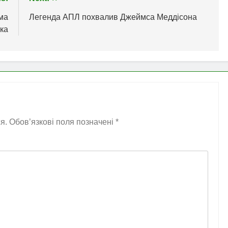
ма
Легенда АПЛ похвалив Джеймса Меддісона
ка
я.
Обов’язкові поля позначені
*