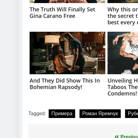
Tagged:
Примера
Роман Яремчук
Руб
Previou