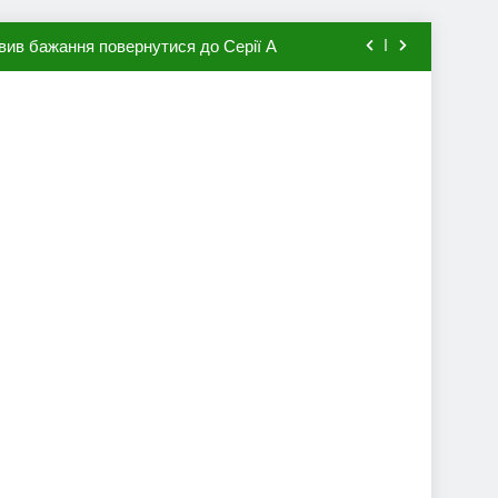
вив бажання повернутися до Серії А
мхена в ПСЖ: відома ціна трансфера
авця збірної Франції за 80 млн євро
ий до переходу в європейський клуб
вив бажання повернутися до Серії А
мхена в ПСЖ: відома ціна трансфера
авця збірної Франції за 80 млн євро