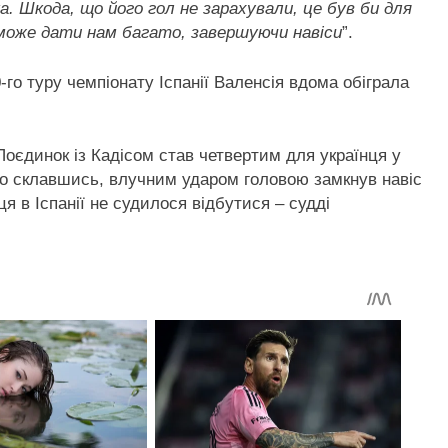
а. Шкода, що його гол не зарахували, це був би для
й може дати нам багато, завершуючи навіси
”.
го туру чемпіонату Іспанії Валенсія вдома обіграла
Поєдинок із Кадісом став четвертим для українця у
ло склавшись, влучним ударом головою замкнув навіс
я в Іспанії не судилося відбутися – судді