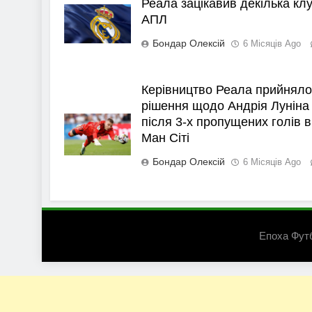
Реала зацікавив декілька клу
АПЛ
Бондар Олексій
6 Місяців Ago
Керівництво Реала прийняло
рішення щодо Андрія Луніна
після 3-х пропущених голів в
Ман Сіті
Бондар Олексій
6 Місяців Ago
Епоха Фут