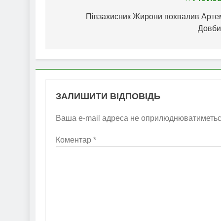
Навігація
записів
Півзахисник Жирони похвалив Арте
Довби
ЗАЛИШИТИ ВІДПОВІДЬ
Ваша e-mail адреса не оприлюднюватиметьс
Коментар
*