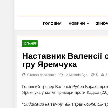
ГОЛОВНА
НОВИНИ
ЖІНО
ІСПАНІЯ
Наставник Валенсії 
гру Яремчука
0
Степан Коваленко
12 Місяців Ago
1
Головний тренер Валенсії Рубен Бараха про
Яремчука у матчі Примери проти Кадіса (2:0)
“
Вийшовши на заміну, він зіграв добре. Він