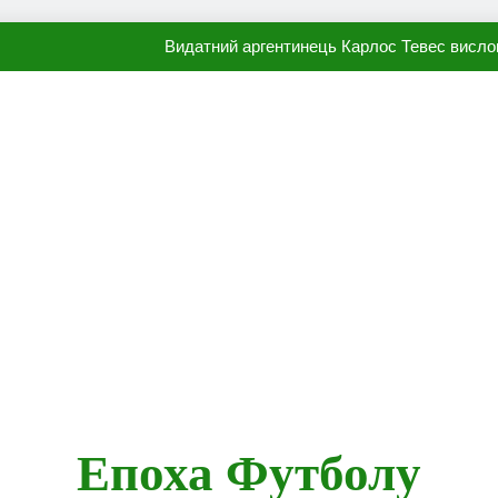
Видатний аргентинець Карлос Тевес висло
Наполі готовий продати Осі
ПСЖ близький до підписання гр
Олександр Караваєв назвав гравця Динамо, який готов
Видатний аргентинець Карлос Тевес висло
Наполі готовий продати Осі
ПСЖ близький до підписання гр
Епоха Футболу