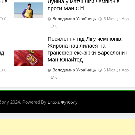
бів
Луніна у матчі Ліги чемпіонів
проти Ман Сіті
Володимир Українець
6 Місяців Ago
0
0
Посилення під Лігу чемпіонів:
Жирона націлилася на
ід
трансфер екс-зірки Барселони і
Ман Юнайтед
Володимир Українець
6 Місяців Ago
0
0
болу 2024. Powered By
.
Епоха Футболу