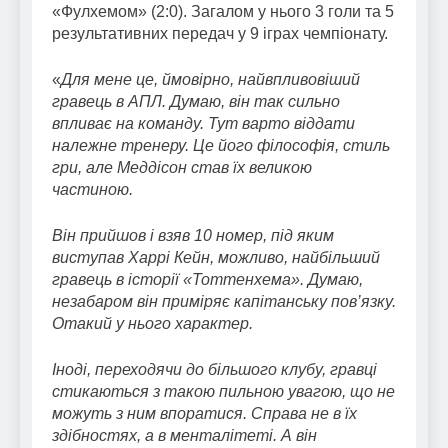
«Фулхемом» (2:0). Загалом у нього 3 голи та 5
результативних передач у 9 іграх чемпіонату.
«
Для мене це, ймовірно, найвпливовіший
гравець в АПЛ. Думаю, він так сильно
впливає на команду. Тут варто віддати
належне тренеру. Це його філософія, стиль
гри, але Меддісон став їх великою
частиною.
Він прийшов і взяв 10 номер, під яким
виступав Харрі Кейн, можливо, найбільший
гравець в історії «Тоттенхема». Думаю,
незабаром він приміряє капітанську пов’язку.
Отакий у нього характер.
Іноді, переходячи до більшого клубу, гравці
стикаються з такою пильною увагою, що не
можуть з ним впоратися. Справа не в їх
здібностях, а в менталітеті. А він