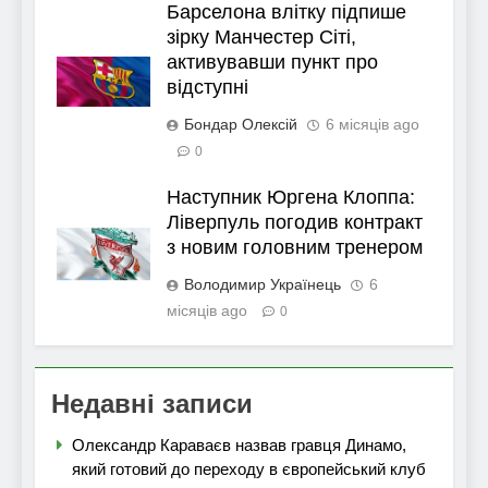
Барселона влітку підпише
зірку Манчестер Сіті,
активувавши пункт про
відступні
Бондар Олексій
6 місяців ago
0
Наступник Юргена Клоппа:
Ліверпуль погодив контракт
з новим головним тренером
Володимир Українець
6
місяців ago
0
Недавні записи
Олександр Караваєв назвав гравця Динамо,
який готовий до переходу в європейський клуб