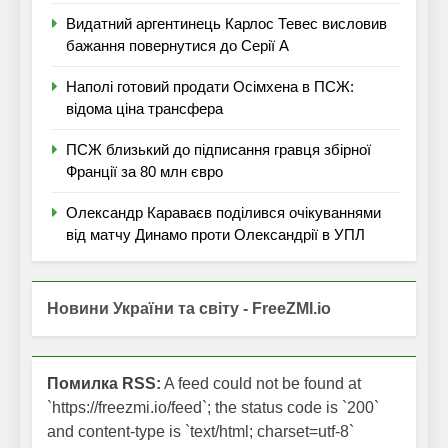
Видатний аргентинець Карлос Тевес висловив
бажання повернутися до Серії А
Наполі готовий продати Осімхена в ПСЖ:
відома ціна трансфера
ПСЖ близький до підписання гравця збірної
Франції за 80 млн євро
Олександр Караваєв поділився очікуваннями
від матчу Динамо проти Олександрії в УПЛ
Новини України та світу - FreeZMI.io
Помилка RSS:
A feed could not be found at
`https://freezmi.io/feed`; the status code is `200`
and content-type is `text/html; charset=utf-8`