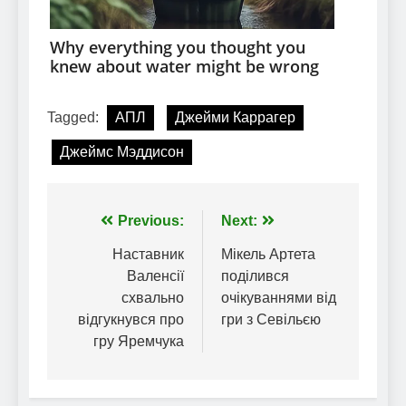
Tagged:
АПЛ
Джейми Каррагер
Джеймс Мэддисон
Навігація
Previous:
Next:
записів
Наставник
Мікель Артета
Валенсії
поділився
схвально
очікуваннями від
відгукнувся про
гри з Севільєю
гру Яремчука