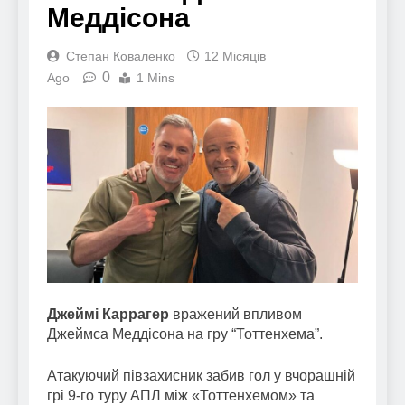
Меддісона
Степан Коваленко
12 Місяців
0
Ago
1 Mins
Джеймі Каррагер
вражений впливом
Джеймса Меддісона на гру “Тоттенхема”.
Атакуючий півзахисник забив гол у вчорашній
грі 9-го туру АПЛ між «Тоттенхемом» та