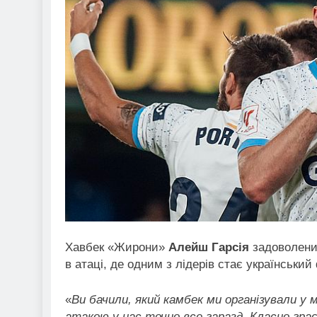
Хавбек «Жирони»
Алейш Гарсія
задоволений
в атаці, де одним з лідерів стає українськи
«
Ви бачили, який камбек ми організували у 
атакою у нас точно все гаразд. Класно грає