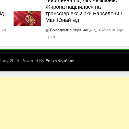
Посилення під Лігу чемпіонів:
Жирона націлилася на
ід
трансфер екс-зірки Барселони і
Ман Юнайтед
Володимир Українець
6 Місяців Ago
0
0
болу 2024. Powered By
.
Епоха Футболу