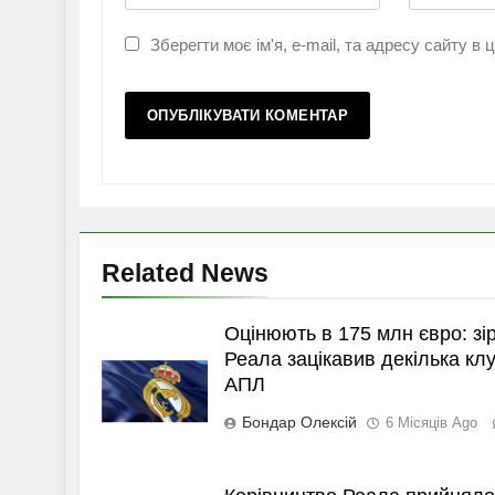
Зберегти моє ім'я, e-mail, та адресу сайту в
Related News
Оцінюють в 175 млн євро: зі
Реала зацікавив декілька клу
АПЛ
Бондар Олексій
6 Місяців Ago