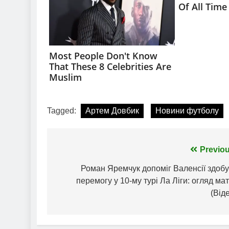
Tagged:
Артем Довбик
Новини футболу
Навігація
Previou
записів
Роман Яремчук допоміг Валенсії здобу
перемогу у 10-му турі Ла Ліги: огляд ма
(Від