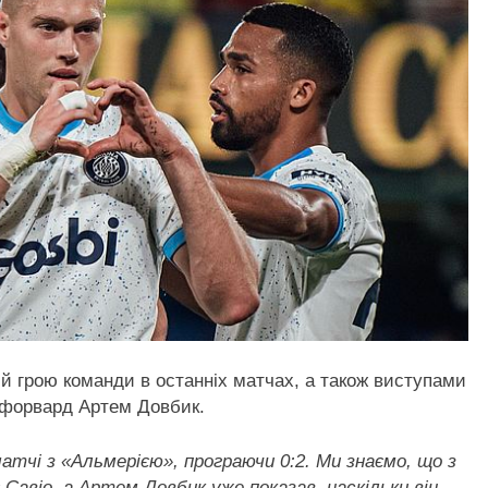
 грою команди в останніх матчах, а також виступами
й форвард Артем Довбик.
матчі з «Альмерією», програючи 0:2. Ми знаємо, що з
 Савіо, а Артем Довбик уже показав, наскільки він