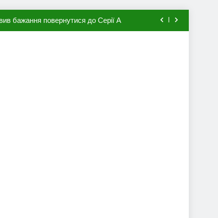
вив бажання повернутися до Серії А
мхена в ПСЖ: відома ціна трансфера
авця збірної Франції за 80 млн євро
ий до переходу в європейський клуб
вив бажання повернутися до Серії А
мхена в ПСЖ: відома ціна трансфера
авця збірної Франції за 80 млн євро