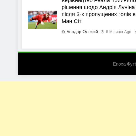
Керівництво Реала прийняло
рішення щодо Андрія Луніна
після 3-х пропущених голів в
Ман Сіті
Бондар Олексій
6 Місяців Ago
Епоха Фут