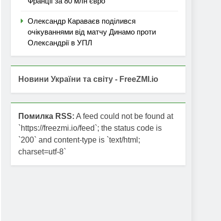
Франції за 80 млн євро
Олександр Караваєв поділився
очікуваннями від матчу Динамо проти
Олександрії в УПЛ
Новини України та світу - FreeZMI.io
Помилка RSS:
A feed could not be found at
`https://freezmi.io/feed`; the status code is
`200` and content-type is `text/html;
charset=utf-8`