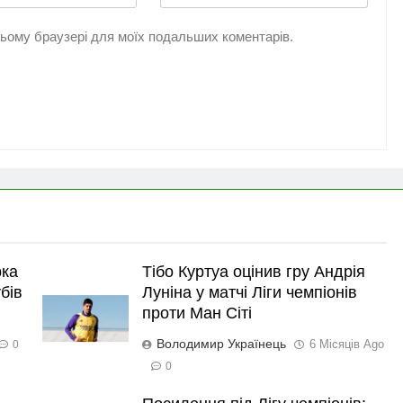
 цьому браузері для моїх подальших коментарів.
рка
Тібо Куртуа оцінив гру Андрія
бів
Луніна у матчі Ліги чемпіонів
проти Ман Сіті
Володимир Українець
6 Місяців Ago
0
0