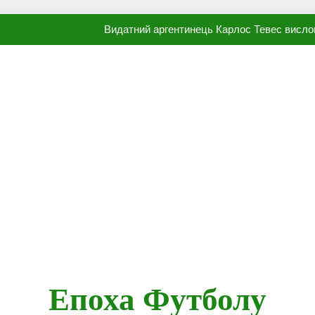
Видатний аргентинець Карлос Тевес висло
Наполі готовий продати Осі
ПСЖ близький до підписання гр
Олександр Караваєв назвав гравця Динамо, який готов
Видатний аргентинець Карлос Тевес висло
Наполі готовий продати Осі
ПСЖ близький до підписання гр
Епоха Футболу