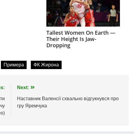
Примера
ФК Жирона
s:
Next:
ти
Наставник Валенсії схвально відгукнувся про
тчу
гру Яремчука
ео)