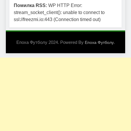
Помилка RSS:
WP HTTP Error:
stream_socket_client(): unable to connect to
ssl://freezmi.io:443 (Connection timed out)
Епоха Футболу 2024. Powered By
.
Епоха Футболу