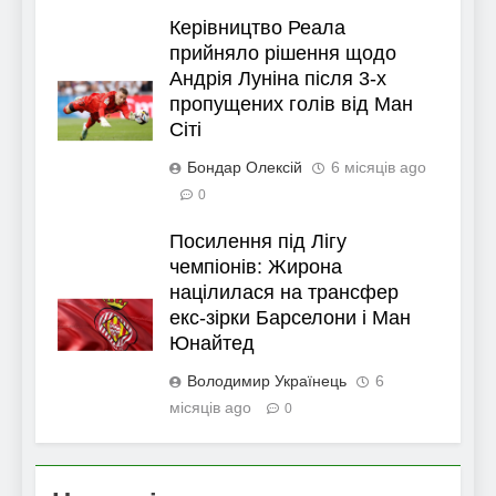
Керівництво Реала
прийняло рішення щодо
Андрія Луніна після 3-х
пропущених голів від Ман
Сіті
Бондар Олексій
6 місяців ago
0
Посилення під Лігу
чемпіонів: Жирона
націлилася на трансфер
екс-зірки Барселони і Ман
Юнайтед
Володимир Українець
6
місяців ago
0