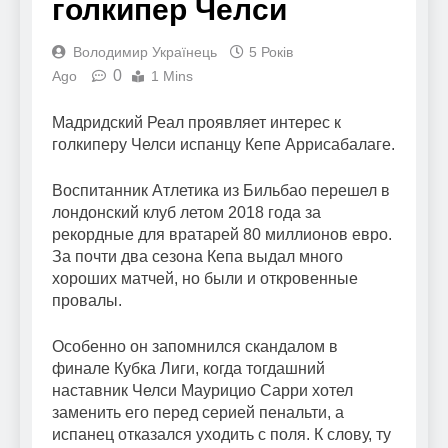
голкипер Челси
Володимир Українець
5 Років
0
Ago
1 Mins
Мадридский Реал проявляет интерес к
голкиперу Челси испанцу Кепе Аррисабалаге.
Воспитанник Атлетика из Бильбао перешел в
лондонский клуб летом 2018 года за
рекордные для вратарей 80 миллионов евро.
За почти два сезона Кепа выдал много
хороших матчей, но были и откровенные
провалы.
Особенно он запомнился скандалом в
финале Кубка Лиги, когда тогдашний
наставник Челси Маурицио Сарри хотел
заменить его перед серией пенальти, а
испанец отказался уходить с поля. К слову, ту