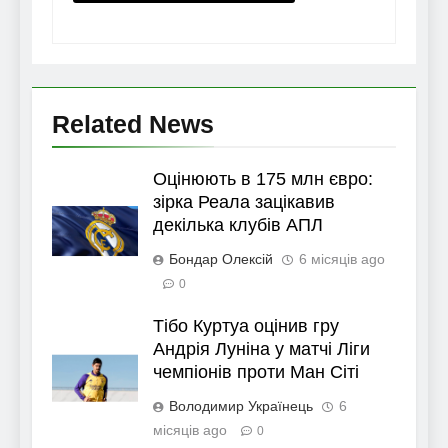
Related News
Оцінюють в 175 млн євро:
зірка Реала зацікавив
декілька клубів АПЛ
Бондар Олексій
6 місяців ago
0
Тібо Куртуа оцінив гру
Андрія Луніна у матчі Ліги
чемпіонів проти Ман Сіті
Володимир Українець
6
місяців ago
0