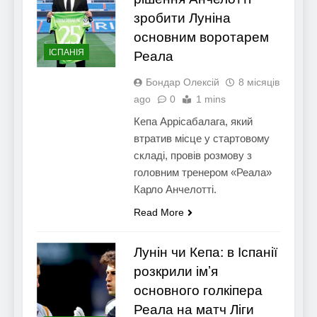
зробити Луніна
основним воротарем
ІСПАНІЯ
Реала
Бондар Олексій
8 місяців
ago
0
1 mins
Кепа Аррісабалага, який
втратив місце у стартовому
складі, провів розмову з
головним тренером «Реала»
Карло Анчелотті.
Read More
Лунін чи Кепа: в Іспанії
розкрили імʼя
основного голкіпера
Реала на матч Ліги