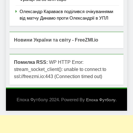
Олександр Караваєв поділився очікуваннями
від матчу Динамо проти Олександрії в УПЛ
Новини України та світу - FreeZMI.io
Помилка RSS:
WP HTTP Error:
stream_socket_client(): unable to connect to
ssl://freezmi.io:443 (Connection timed out)
Епоха Футболу 2024. Powered By
.
Епоха Футболу