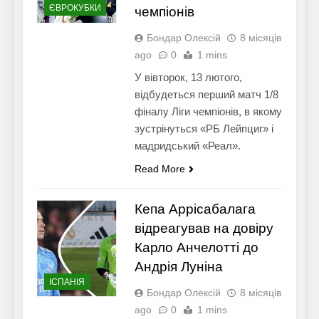
ЄВРОКУБКИ
чемпіонів
Бондар Олексій
8 місяців
ago
0
1 mins
У вівторок, 13 лютого,
відбудеться перший матч 1/8
фіналу Ліги чемпіонів, в якому
зустрінуться «РБ Лейпциг» і
мадридський «Реал».
Read More
Кепа Аррісабалага
відреагував на довіру
Карло Анчелотті до
Андрія Луніна
ІСПАНІЯ
Бондар Олексій
8 місяців
ago
0
1 mins