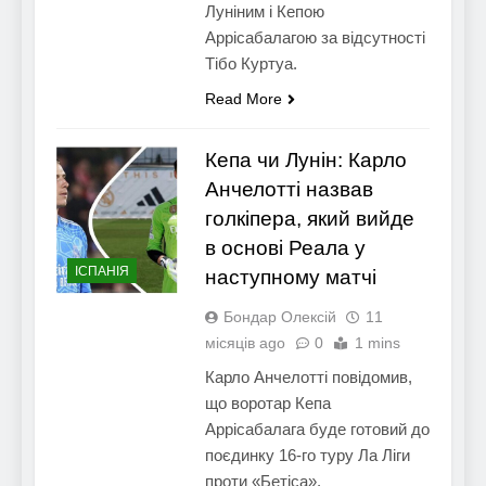
Луніним і Кепою
Аррісабалагою за відсутності
Тібо Куртуа.
Read More
Кепа чи Лунін: Карло
Анчелотті назвав
голкіпера, який вийде
в основі Реала у
ІСПАНІЯ
наступному матчі
Бондар Олексій
11
місяців ago
0
1 mins
Карло Анчелотті повідомив,
що воротар Кепа
Аррісабалага буде готовий до
поєдинку 16-го туру Ла Ліги
проти «Бетіса».