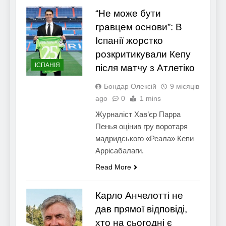
“Не може бути
гравцем основи”: В
Іспанії жорстко
розкритикували Кепу
ІСПАНІЯ
після матчу з Атлетіко
Бондар Олексій
9 місяців
ago
0
1 mins
Журналіст Хав’єр Парра
Пенья оцінив гру воротаря
мадридського «Реала» Кепи
Аррісабалаги.
Read More
Карло Анчелотті не
дав прямої відповіді,
хто на сьогодні є