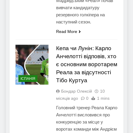
Мадридський «Реал» почав
вивчати кандидатуру
резервного голкіпера на
наступний сезон.
Read More
Кепа чи Лунін: Карло
Анчелотті відповів, хто
є основним воротарем
Реала за відсутності
ІСПАНІЯ
Тібо Куртуа
Бондар Олексій
10
місяців ago
0
1 mins
Головний тренер Реала Карло
Анчелотті висловився про
конкуренцію за місце у
воротах команди між Андрієм