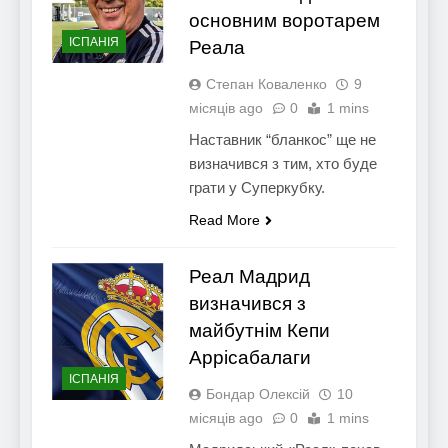
основним воротарем
ІСПАНІЯ
Реала
Степан Коваленко
9
місяців ago
0
1 mins
Наставник “бланкос” ще не
визначився з тим, хто буде
грати у Суперкубку.
Read More
Реал Мадрид
визначився з
майбутнім Кепи
Аррісабалаги
ІСПАНІЯ
Бондар Олексій
10
місяців ago
0
1 mins