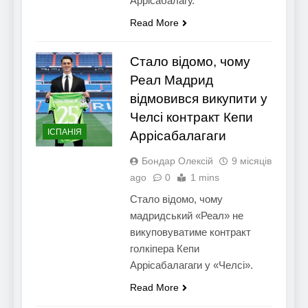
Аррісабалагу.
Read More
Стало відомо, чому
Реал Мадрид
відмовився викупити у
Челсі контракт Кепи
ІСПАНІЯ
Аррісабалагаги
Бондар Олексій
9 місяців
ago
0
1 mins
Стало відомо, чому
мадридський «Реал» не
викуповуватиме контракт
голкіпера Кепи
Аррісабалагаги у «Челсі».
Read More