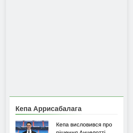
Кепа Аррисабалага
Кепа висловився про
рішення Анчелотті