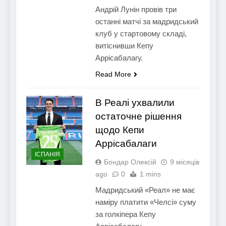
Андрій Лунін провів три
останні матчі за мадридський
клуб у стартовому складі,
витіснивши Кепу
Аррісабалагу.
Read More
В Реалі ухвалили
остаточне рішення
щодо Кепи
Аррісабалаги
ІСПАНІЯ
Бондар Олексій
9 місяців
ago
0
1 mins
Мадридський «Реал» не має
наміру платити «Челсі» суму
за голкіпера Кепу