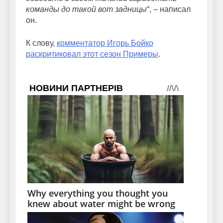
команды до такой вот задницы
“, – написал
он.
К слову,
комментатор Игорь Бойко
раскритиковал этот сезон Примеры
.