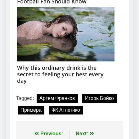
Tagged:
Артем Франков
Игорь Бойко
Примера
ФК Атлетико
Навігація
Previous:
Next: