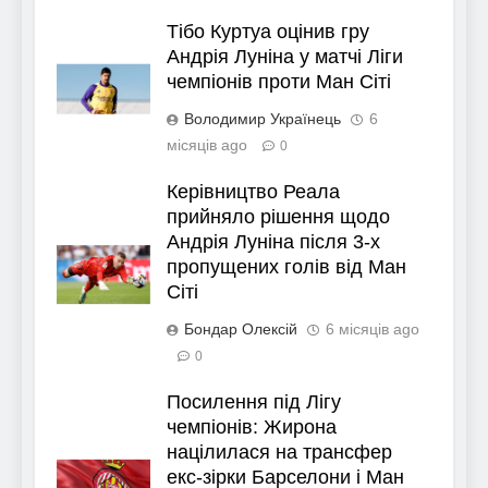
Тібо Куртуа оцінив гру
Андрія Луніна у матчі Ліги
чемпіонів проти Ман Сіті
Володимир Українець
6
місяців ago
0
Керівництво Реала
прийняло рішення щодо
Андрія Луніна після 3-х
пропущених голів від Ман
Сіті
Бондар Олексій
6 місяців ago
0
Посилення під Лігу
чемпіонів: Жирона
націлилася на трансфер
екс-зірки Барселони і Ман