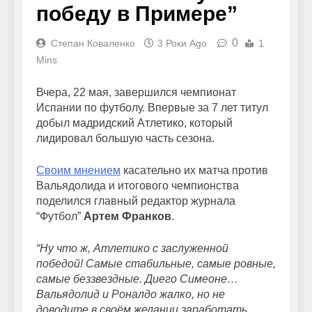
победу в Примере”
0
Степан Коваленко
3 Роки Ago
1
Mins
Вчера, 22 мая, завершился чемпионат
Испании по футболу. Впервые за 7 лет титул
добыл мадридский Атлетико, который
лидировал большую часть сезона.
Своим мнением
касательно их матча против
Вальядолида и итогового чемпионства
поделился главный редактор журнала
“Футбол”
Артем Франков
.
“Ну что ж, Атлетико с заслуженной
победой! Самые стабильные, самые ровные,
самые беззвездные. Диего Симеоне…
Вальядолид и Роналдо жалко, но не
доводите в своём желании заработать