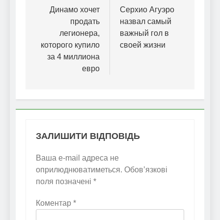
записів
Динамо хочет
Серхио Агуэро
продать
назвал самый
легионера,
важный гол в
которого купило
своей жизни
за 4 миллиона
евро
ЗАЛИШИТИ ВІДПОВІДЬ
Ваша e-mail адреса не
оприлюднюватиметься.
Обов’язкові
поля позначені
*
Коментар
*