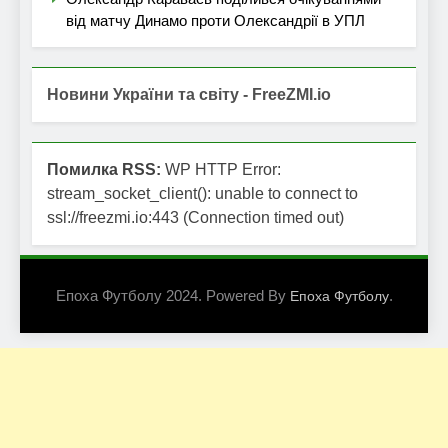
від матчу Динамо проти Олександрії в УПЛ
Новини України та світу - FreeZMI.io
Помилка RSS:
WP HTTP Error:
stream_socket_client(): unable to connect to
ssl://freezmi.io:443 (Connection timed out)
Епоха Футболу 2024. Powered By
.
Епоха Футболу