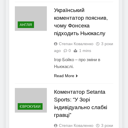
Український
коментатор пояснив,
чому Фонсека
АНГЛІЯ
підходить Ньюкаслу
Степан Коваленко
3 роки
ago
0
1 mins
Ігор Бойко – про зміни в
Ньюкаслі.
Read More
Коментатор Setanta
Sports: “У Зорі
індивідуально слабкі
ЄВРОКУБКИ
гравці”
Степан Коваленко
3 роки