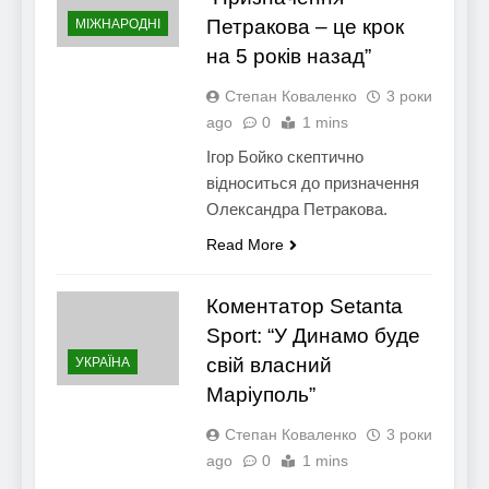
Петракова – це крок
МІЖНАРОДНІ
на 5 років назад”
Степан Коваленко
3 роки
ago
0
1 mins
Ігор Бойко скептично
відноситься до призначення
Олександра Петракова.
Read More
Коментатор Setanta
Sport: “У Динамо буде
свій власний
УКРАЇНА
Маріуполь”
Степан Коваленко
3 роки
ago
0
1 mins