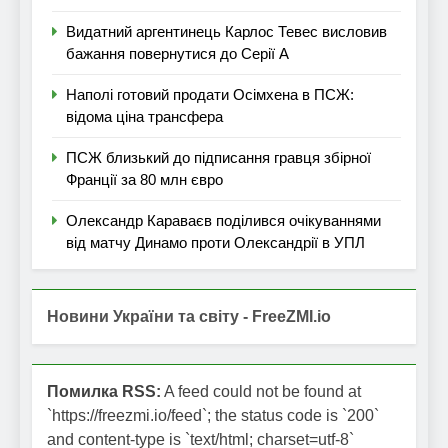
Видатний аргентинець Карлос Тевес висловив
бажання повернутися до Серії А
Наполі готовий продати Осімхена в ПСЖ:
відома ціна трансфера
ПСЖ близький до підписання гравця збірної
Франції за 80 млн євро
Олександр Караваєв поділився очікуваннями
від матчу Динамо проти Олександрії в УПЛ
Новини України та світу - FreeZMI.io
Помилка RSS:
A feed could not be found at
`https://freezmi.io/feed`; the status code is `200`
and content-type is `text/html; charset=utf-8`