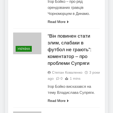
Ігор Бойко – про ряд
орендованих гравців
Чорноморцем в Динамо.
Read More
“Він повинен стати
злим, слабаки в
футбол не грають”:
УКРАЇНА
коментатор – про
проблеми Супряги
Степан Коваленко
3 роки
ago
0
1 mins
Ігор Бойко висказався на
тему Владислава Супряги.
Read More