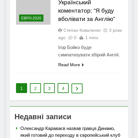
Український
коментатор: “Я буду
вболівати за Англію”
ЕВРО-2020
Степан Коваленко
3 роки
ago
0
1 mins
Ігор Бойко буде
симпатизувати збірній Англії.
Read More
1
2
3
4
Недавні записи
Олександр Караваєв назвав гравця Динамо,
який готовий до переходу в європейський клуб