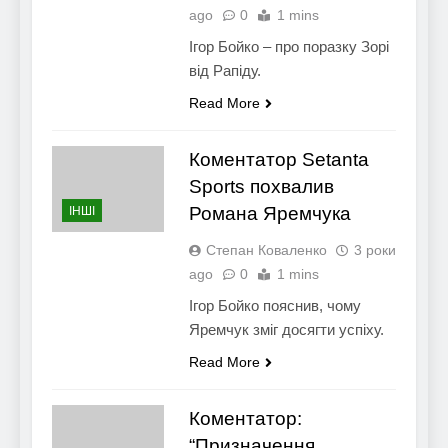
ago
0
1 mins
Ігор Бойко – про поразку Зорі
від Рапіду.
Read More
Коментатор Setanta
Sports похвалив
Романа Яремчука
ІНШІ
Степан Коваленко
3 роки
ago
0
1 mins
Ігор Бойко пояснив, чому
Яремчук зміг досягти успіху.
Read More
Коментатор:
“Призначення