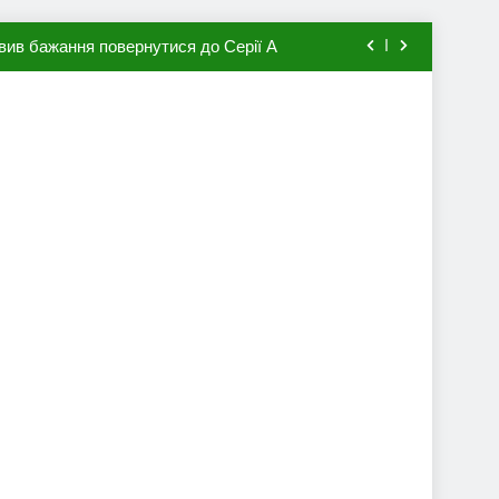
вив бажання повернутися до Серії А
мхена в ПСЖ: відома ціна трансфера
авця збірної Франції за 80 млн євро
ий до переходу в європейський клуб
вив бажання повернутися до Серії А
мхена в ПСЖ: відома ціна трансфера
авця збірної Франції за 80 млн євро