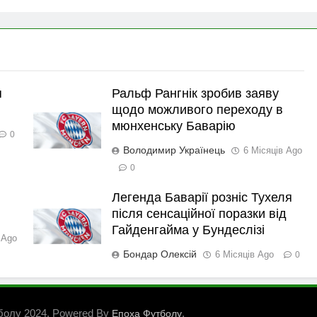
я
Ральф Рангнік зробив заяву
щодо можливого переходу в
мюнхенську Баварію
0
Володимир Українець
6 Місяців Ago
0
Легенда Баварії розніс Тухеля
після сенсаційної поразки від
Гайденгайма у Бундеслізі
 Ago
Бондар Олексій
6 Місяців Ago
0
болу 2024. Powered By
.
Епоха Футболу