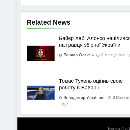
Related News
Байєр Хабі Алонсо націливс
на гравця збірної України
Бондар Олексій
6 Місяців Ago
Томас Тухель оцінив свою
роботу в Баварії
Володимир Українець
6 Місяців
0
Епоха Фут