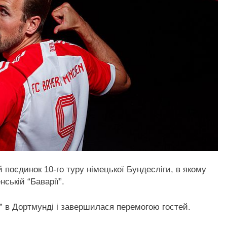
 поєдинок 10-го туру німецької Бундесліги, в якому
ській “Баварії”.
к” в Дортмунді і завершилася перемогою гостей.