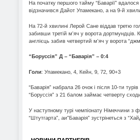
На початку першого тайму “Баварії” вдалося
відзначився Дайот Упамекано, а на 9-й хвил
На 72-й хвилині Лерой Сане віддав третю гол
забивши третій м’яч у ворота дортмундців. К
англієць забив четвертий м’яч у ворота “дж
“Боруссія” Д – “Баварія” – 0:4
Голи
: Упамекано, 4, Кейн, 9, 72, 90+3
“Баварія” набрала 26 очок і після 10-ти турів
“Боруссія” з 21 балом займає четверту сходи
У наступному турі чемпіонату Німеччини з ф
“Штутгарта”, аи”Баварія” зустрінеться з “Ха