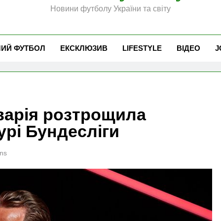
Новини футболу України та світу
ЧИЙ ФУТБОЛ
ЕКСКЛЮЗИВ
LIFESTYLE
ВІДЕО
J
аварія розтрощила
урі Бундесліги
ns