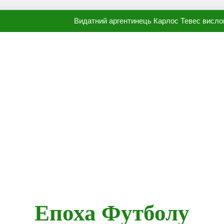
Видатний аргентинець Карлос Тевес висло
Наполі готовий продати Осі
ПСЖ близький до підписання гр
Олександр Караваєв назвав гравця Динамо, який готов
Видатний аргентинець Карлос Тевес висло
Наполі готовий продати Осі
ПСЖ близький до підписання гр
Епоха Футболу