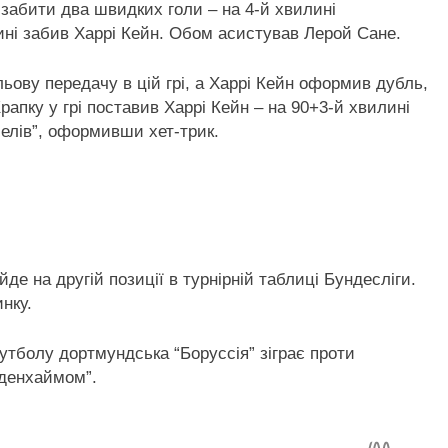
 забити два швидких голи – на 4-й хвилині
ині забив Харрі Кейн. Обом асистував Лерой Сане.
ьову передачу в цій грі, а Харрі Кейн оформив дубль,
рапку у грі поставив Харрі Кейн – на 90+3-й хвилині
мелів”, оформивши хет-трик.
 йде на другій позиції в турнірній таблиці Бундесліги.
нку.
утболу дортмундська “Боруссія” зіграє проти
йденхаймом”.