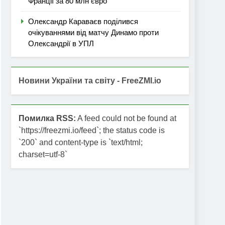
Франції за 80 млн євро
Олександр Караваєв поділився
очікуваннями від матчу Динамо проти
Олександрії в УПЛ
Новини України та світу - FreeZMI.io
Помилка RSS:
A feed could not be found at
`https://freezmi.io/feed`; the status code is
`200` and content-type is `text/html;
charset=utf-8`