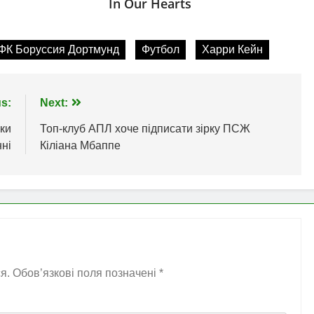
ФК Боруссия Дортмунд
Футбол
Харри Кейн
s:
Next:
ьки
Топ-клуб АПЛ хоче підписати зірку ПСЖ
ні
Кіліана Мбаппе
я.
Обов’язкові поля позначені
*