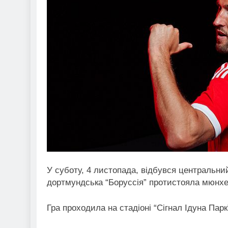
У суботу, 4 листопада, відбувся центральний
дортмундська “Боруссія” протистояла мюнхен
Гра проходила на стадіоні “Сігнал Ідуна Пар