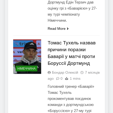
Дортмунд Едін Терзич дав
оцінку грі з «Баварією» у 27-
му турі чемпіонату
Німеччини.
Read More
Томас Тухель назвав
причини поразки
Баварії у матчі проти
Боруссії Дортмунд
НІМЕЧЧИНА
Бондар Олексій
7 місяців
ago
0
1 mins
Головний тренер «Баварії»
Томас Тухель
прокоментував поєдинок
команди з дортмундською
«Боруссією» у 27-му турі