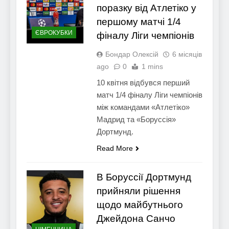
поразку від Атлетіко у
першому матчі 1/4
ЄВРОКУБКИ
фіналу Ліги чемпіонів
Бондар Олексій
6 місяців
ago
0
1 mins
10 квітня відбувся перший
матч 1/4 фіналу Ліги чемпіонів
між командами «Атлетіко»
Мадрид та «Боруссія»
Дортмунд.
Read More
В Боруссії Дортмунд
прийняли рішення
щодо майбутнього
Джейдона Санчо