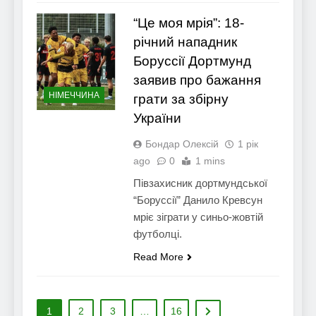
“Це моя мрія”: 18-
річний нападник
Боруссії Дортмунд
заявив про бажання
НІМЕЧЧИНА
грати за збірну
України
Бондар Олексій
1 рік
ago
0
1 mins
Півзахисник дортмундської
“Боруссії” Данило Кревсун
мріє зіграти у синьо-жовтій
футболці.
Read More
1
2
3
…
16