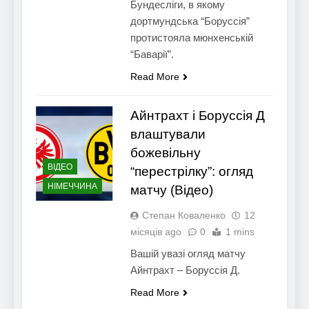
Бундесліги, в якому
дортмундська “Боруссія”
протистояла мюнхенській
“Баварії”.
Read More
Айнтрахт і Боруссія Д
влаштували
божевільну
ВІДЕО
“перестрілку”: огляд
НІМЕЧЧИНА
матчу (Відео)
Степан Коваленко
12
місяців ago
0
1 mins
Вашій увазі огляд матчу
Айнтрахт – Боруссія Д.
Read More