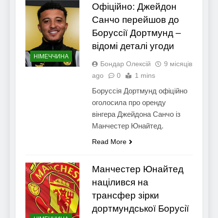
Офіційно: Джейдон
Санчо перейшов до
Боруссії Дортмунд –
відомі деталі угоди
НІМЕЧЧИНА
Бондар Олексій
9 місяців
ago
0
1 mins
Боруссія Дортмунд офіційно
оголосила про оренду
вінгера Джейдона Санчо із
Манчестер Юнайтед.
Read More
Манчестер Юнайтед
націлився на
трансфер зірки
дортмундської Борусії