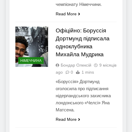
чемпіонату Німеччини.
Read More
Офіційно: Боруссія
Дортмунд підписала
одноклубника
Михайла Мудрика
НІМЕЧЧИНА
Бондар Олексій
9 місяців
ago
0
1 mins
«Боруссія» Дортмунд
оголосила про підписання
нідерландського захисника
лондонського «Челсі» Яна
Матсена.
Read More