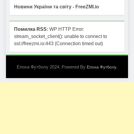
Новини України та світу - FreeZMI.io
Помилка RSS:
WP HTTP Error:
stream_socket_client(): unable to connect to
ssl://freezmi.io:443 (Connection timed out)
Епоха Футболу 2024. Powered By
.
Епоха Футболу