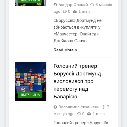
НІМЕЧЧИНА
Бондар Олексій
6 місяців
ago
0
1 mins
«Боруссія» Дортмунд не
збирається викупляти у
«Манчестер Юнайтед»
Джейдона Санчо.
Read More
Головний тренер
Боруссії Дортмунд
висловився про
перемогу над
НІМЕЧЧИНА
Баварією
Володимир Українець
7
місяців ago
0
1 mins
Головний тренер «Боруссії»