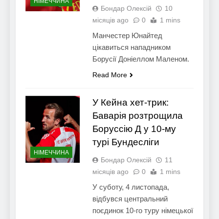
НІМЕЧЧИНА
Бондар Олексій
10
місяців ago
0
1 mins
Манчестер Юнайтед
цікавиться нападником
Борусії Доніеллом Маленом.
Read More
У Кейна хет-трик:
Баварія розтрощила
Боруссію Д у 10-му
турі Бундесліги
НІМЕЧЧИНА
Бондар Олексій
11
місяців ago
0
1 mins
У суботу, 4 листопада,
відбувся центральний
поєдинок 10-го туру німецької