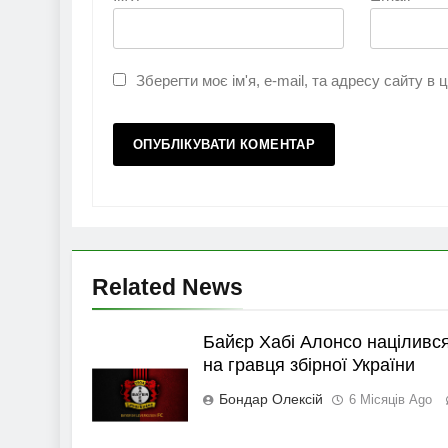
Зберегти моє ім'я, e-mail, та адресу сайту в
Related News
Байєр Хабі Алонсо націливс
на гравця збірної України
Бондар Олексій
6 Місяців Ago