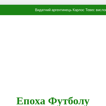
Видатний аргентинець Карлос Тевес висло
Наполі готовий продати Осі
ПСЖ близький до підписання гр
Олександр Караваєв назвав гравця Динамо, який готов
Видатний аргентинець Карлос Тевес висло
Наполі готовий продати Осі
ПСЖ близький до підписання гр
Епоха Футболу