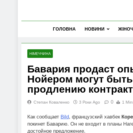
ГОЛОВНА
НОВИНИ
ЖІНО
НІМЕЧЧИНА
Бавария продаст оп
Нойером могут быть
продлению контракт
0
Степан Коваленко
3 Роки Ago
1 Min
Как сообщает
Bild
, французский хавбек
Коре
покинет Баварию. Он не входит в планы Наг
достойное предложение.