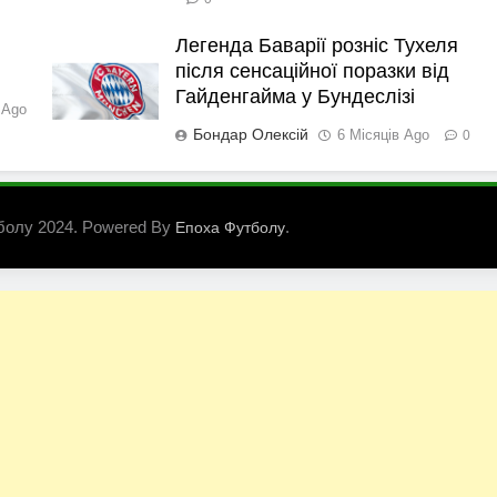
Легенда Баварії розніс Тухеля
після сенсаційної поразки від
Гайденгайма у Бундеслізі
 Ago
Бондар Олексій
6 Місяців Ago
0
болу 2024. Powered By
.
Епоха Футболу