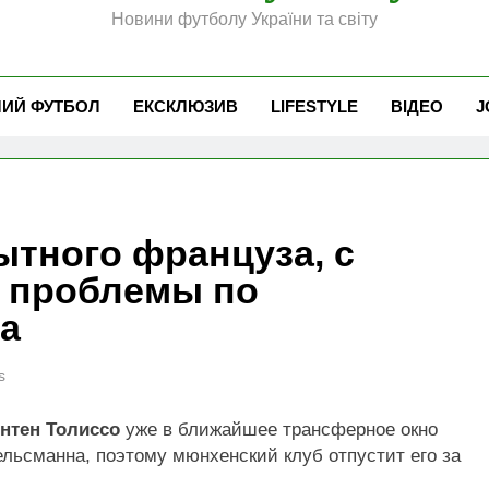
Новини футболу України та світу
ЧИЙ ФУТБОЛ
ЕКСКЛЮЗИВ
LIFESTYLE
ВІДЕО
J
ытного француза, с
 проблемы по
а
s
нтен Толиссо
уже в ближайшее трансферное окно
ельсманна, поэтому мюнхенский клуб отпустит его за