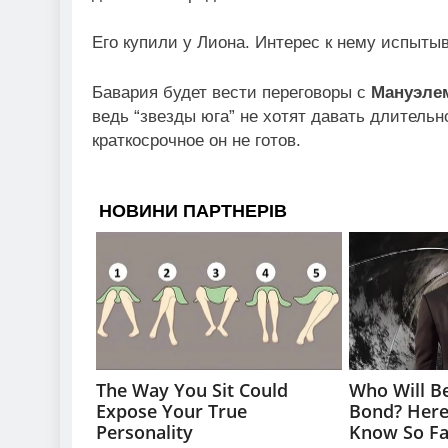
Его купили у Лиона. Интерес к нему испыты
Бавария будет вести переговоры с
Мануэле
ведь “звезды юга” не хотят давать длительн
краткосрочное он не готов.