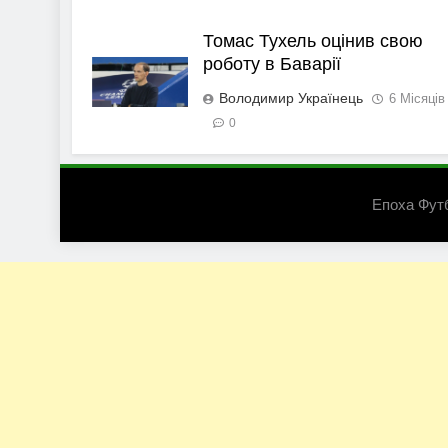
Томас Тухель оцінив свою
роботу в Баварії
Володимир Українець
6 Місяців
0
Епоха Фут