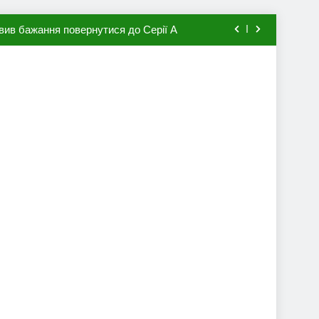
вив бажання повернутися до Серії А
мхена в ПСЖ: відома ціна трансфера
авця збірної Франції за 80 млн євро
ий до переходу в європейський клуб
вив бажання повернутися до Серії А
мхена в ПСЖ: відома ціна трансфера
авця збірної Франції за 80 млн євро