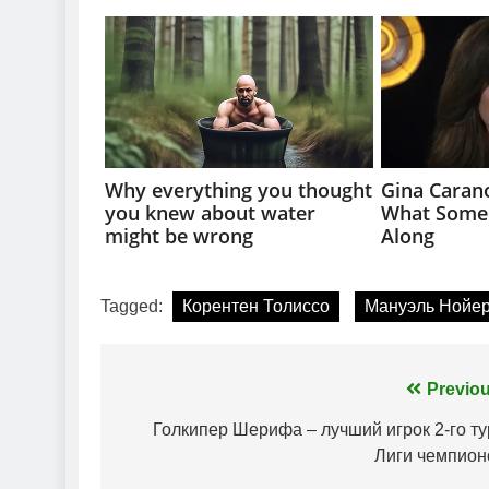
Tagged:
Корентен Толиссо
Мануэль Нойе
Навігація
Previou
записів
Голкипер Шерифа – лучший игрок 2-го ту
Лиги чемпион