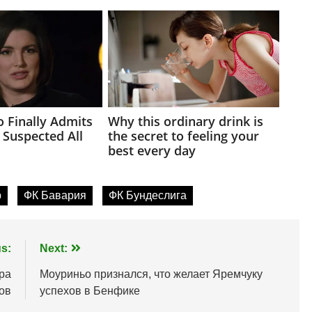
р
ФК Бавария
ФК Бундеслига
s:
Next:
ра
Моуриньо признался, что желает Яремчуку
ов
успехов в Бенфике