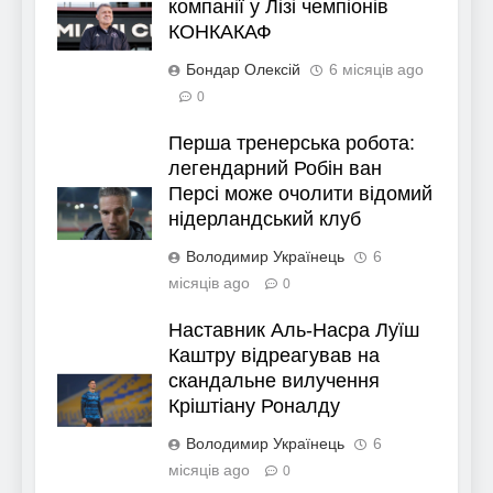
компанії у Лізі чемпіонів
КОНКАКАФ
Бондар Олексій
6 місяців ago
0
Перша тренерська робота:
легендарний Робін ван
Персі може очолити відомий
нідерландський клуб
Володимир Українець
6
місяців ago
0
Наставник Аль-Насра Луїш
Каштру відреагував на
скандальне вилучення
Кріштіану Роналду
Володимир Українець
6
місяців ago
0