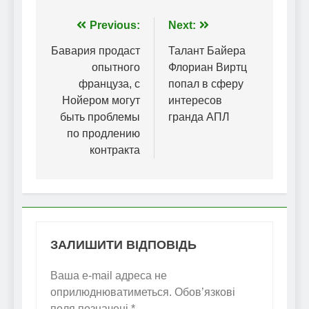
Навігація
Previous:
Next:
записів
Бавария продаст
Талант Байера
опытного
Флориан Виртц
француза, с
попал в сферу
Нойером могут
интересов
быть проблемы
гранда АПЛ
по продлению
контракта
ЗАЛИШИТИ ВІДПОВІДЬ
Ваша e-mail адреса не
оприлюднюватиметься.
Обов’язкові
поля позначені
*