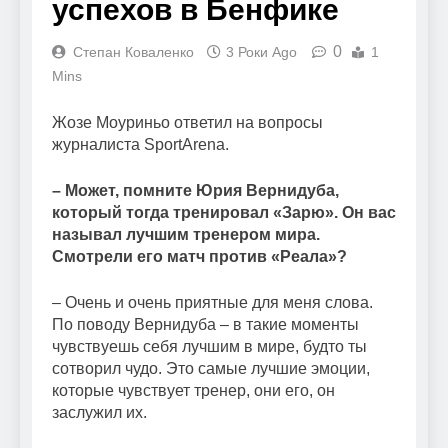
успехов в Бенфике
0
Степан Коваленко
3 Роки Ago
1
Mins
Жозе Моуриньо ответил на вопросы
журналиста SportArena.
– Может, помните Юрия Вернидуба,
который тогда тренировал «Зарю». Он вас
называл лучшим тренером мира.
Смотрели его матч против «Реала»?
– Очень и очень приятные для меня слова.
По поводу Вернидуба – в такие моменты
чувствуешь себя лучшим в мире, будто ты
сотворил чудо. Это самые лучшие эмоции,
которые чувствует тренер, они его, он
заслужил их.