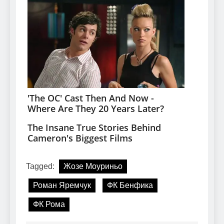
Tagged:
Жозе Моуриньо
Роман Яремчук
ФК Бенфика
ФК Рома