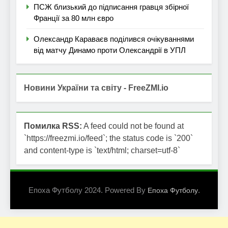
ПСЖ близький до підписання гравця збірної
Франції за 80 млн євро
Олександр Караваєв поділився очікуваннями
від матчу Динамо проти Олександрії в УПЛ
Новини України та світу - FreeZMI.io
Помилка RSS:
A feed could not be found at
`https://freezmi.io/feed`; the status code is `200`
and content-type is `text/html; charset=utf-8`
Епоха Футболу 2024. Powered By
.
Епоха Футболу