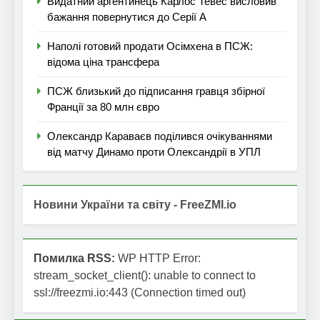
Видатний аргентинець Карлос Тевес висловив
бажання повернутися до Серії А
Наполі готовий продати Осімхена в ПСЖ:
відома ціна трансфера
ПСЖ близький до підписання гравця збірної
Франції за 80 млн євро
Олександр Караваєв поділився очікуваннями
від матчу Динамо проти Олександрії в УПЛ
Новини України та світу - FreeZMI.io
Помилка RSS:
WP HTTP Error:
stream_socket_client(): unable to connect to
ssl://freezmi.io:443 (Connection timed out)