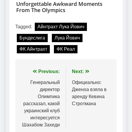
Tagged:
Айнтрахт Лука Йович
Бундеслига
Лука Йович
ФК Айнтрахт
ФК Реал
Навігація
Previous:
Next:
записів
Генеральный
Официально:
директор
Дженоа взяла в
Олимпика
аренду Кевина
рассказал, какой
Стротмана
украинский клуб
интересуется
Шахабом Захеди