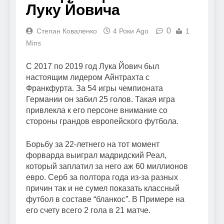
Луку Йовича
0
Степан Коваленко
4 Роки Ago
1
Mins
С 2017 по 2019 год Лука Йович был
настоящим лидером Айнтрахта с
Франкфурта. За 54 игры чемпионата
Германии он забил 25 голов. Такая игра
привлекла к его персоне внимание со
стороны грандов европейского футбола.
Борьбу за 22-летнего на тот момент
форварда выиграл мадридский Реал,
который заплатил за него аж 60 миллионов
евро. Серб за полтора года из-за разных
причин так и не сумел показать классный
футбол в составе “бланкос”. В Примере на
его счету всего 2 гола в 21 матче.