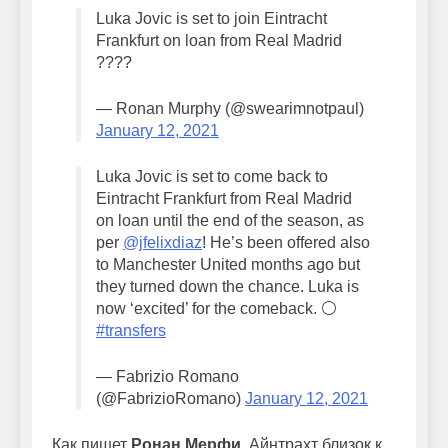
Luka Jovic is set to join Eintracht
Frankfurt on loan from Real Madrid
????
— Ronan Murphy (@swearimnotpaul)
January 12, 2021
Luka Jovic is set to come back to
Eintracht Frankfurt from Real Madrid
on loan until the end of the season, as
per
@jfelixdiaz
! He’s been offered also
to Manchester United months ago but
they turned down the chance. Luka is
now ‘excited’ for the comeback. ⚪️
#transfers
— Fabrizio Romano
(@FabrizioRomano)
January 12, 2021
Как пишет
Ронан Мерфи
, Айнтрахт близок к