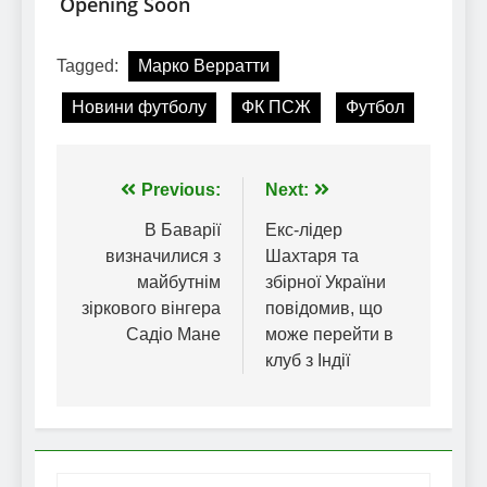
Tagged:
Марко Верратти
Новини футболу
ФК ПСЖ
Футбол
Навігація
Previous:
Next:
записів
В Баварії
Екс-лідер
визначилися з
Шахтаря та
майбутнім
збірної України
зіркового вінгера
повідомив, що
Садіо Мане
може перейти в
клуб з Індії