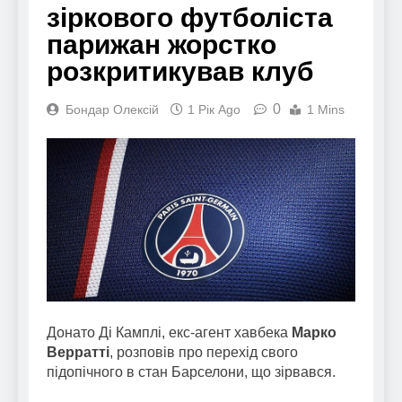
зіркового футболіста
парижан жорстко
розкритикував клуб
0
Бондар Олексій
1 Рік Ago
1 Mins
Донато Ді Камплі, екс-агент хавбека
Марко
Верратті
, розповів про перехід свого
підопічного в стан Барселони, що зірвався.