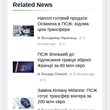
Related News
Наполі готовий продати
Осімхена в ПСЖ: відома
ціна трансфера
Володимир Українець
6
місяців ago
0
ПСЖ близький до
підписання гравця збірної
Франції за 80 млн євро
Бондар Олексій
6 місяців ago
0
Заміна Кіліану Мбаппе: ПСЖ
готує трансфер вінгера за
200 млн євро
Бондар Олексій
6 місяців ago