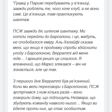
“
Гравці у Парижі перебувають у в’язниці,
завжди роблять те, чого хоче клуб, а не вони
самі. Це в’язниця, там практикують
шантаж.
ПСЖ завжди діє шляхом шантажу. Ми
хотіли перейти до Барселони, і це, мабуть,
не сподобалося еміру. Аль-Хелайфі сказав
мені, що якщо я продовжу спроби здійснити
угоду з Барселоною, Верратті від мене
піде… І врешті-решт це сталося. Я
впевнений, що Марко злякався – він не
зізнається, але це так.
З першого дня Верратті був ув’язнений.
Коли ми вели переговори з Барселоною, ПСЖ
зустрічався з ним кілька разів – вони
говорили йому, що підпишуть Неймара, що
збудують команду навколо нього… Якщо ви
йдете проти них, це стає особистим.