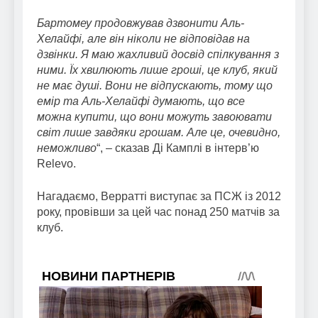
Бартомеу продовжував дзвонити Аль-
Хелайфі, але він ніколи не відповідав на
дзвінки. Я маю жахливий досвід спілкування з
ними. Їх хвилюють лише гроші, це клуб, який
не має душі. Вони не відпускають, тому що
емір та Аль-Хелайфі думають, що все
можна купити, що вони можуть завоювати
світ лише завдяки грошам. Але це, очевидно,
неможливо
“, – сказав Ді Камплі в інтерв’ю
Relevo.
Нагадаємо, Верратті виступає за ПСЖ із 2012
року, провівши за цей час понад 250 матчів за
клуб.