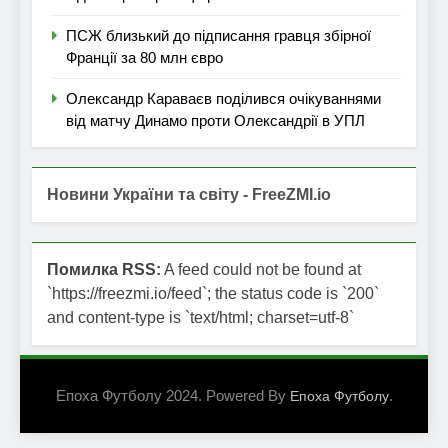
ПСЖ близький до підписання гравця збірної
Франції за 80 млн євро
Олександр Караваєв поділився очікуваннями
від матчу Динамо проти Олександрії в УПЛ
Новини України та світу - FreeZMI.io
Помилка RSS:
A feed could not be found at
`https://freezmi.io/feed`; the status code is `200`
and content-type is `text/html; charset=utf-8`
Епоха Футболу 2024. Powered By
.
Епоха Футболу