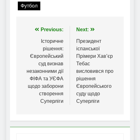
Футбол
Навігація
Previous:
Next:
записів
Історичне
Президент
рішення:
іспанської
Європейський
Прімери Хав’єр
суд визнав
Тебас
незаконними дії
висловився про
ФІФА та УЄФА
рішення
щодо заборони
Європейського
створення
суду щодо
Суперліги
Суперліги