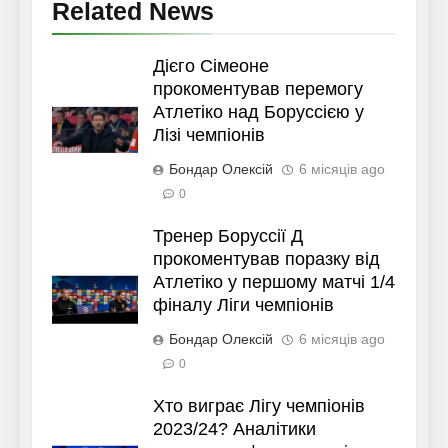
Related News
Дієго Сімеоне
прокоментував перемогу
Атлетіко над Боруссією у
Лізі чемпіонів
Бондар Олексій
6 місяців ago
0
Тренер Боруссії Д
прокоментував поразку від
Атлетіко у першому матчі 1/4
фіналу Ліги чемпіонів
Бондар Олексій
6 місяців ago
0
Хто виграє Лігу чемпіонів
2023/24? Аналітики