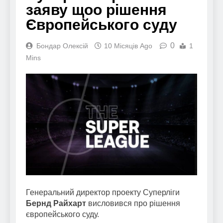
заяву щоо рішення
Європейського суду
0
Бондар Олексій
10 Місяців Ago
1
Mins
Генеральний директор проекту Суперліги
Бернд Райхарт
висловився про рішення
європейського суду.