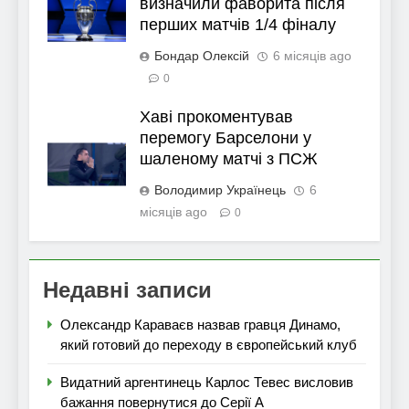
визначили фаворита після
перших матчів 1/4 фіналу
Бондар Олексій
6 місяців ago
0
Хаві прокоментував
перемогу Барселони у
шаленому матчі з ПСЖ
Володимир Українець
6
місяців ago
0
Недавні записи
Олександр Караваєв назвав гравця Динамо,
який готовий до переходу в європейський клуб
Видатний аргентинець Карлос Тевес висловив
бажання повернутися до Серії А