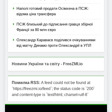
Наполі готовий продати Осімхена в ПСЖ:
відома ціна трансфера
ПСЖ близький до підписання гравця збірної
Франції за 80 млн євро
Олександр Караваєв поділився очікуваннями
від матчу Динамо проти Олександрії в УПЛ
Новини України та світу - FreeZMI.io
Помилка RSS:
A feed could not be found at
`https://freezmi.io/feed`; the status code is `200`
and content-type is `text/html; charset=utf-8`