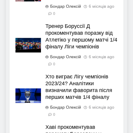
Бондар Олексій
6 місяців ago
0
Тренер Боруссії Д
прокоментував поразку від
Атлетіко у першому матчі 1/4
фіналу Ліги чемпіонів
Бондар Олексій
6 місяців ago
0
Хто виграє Лігу чемпіонів
2023/24? Аналітики
визначили фаворита після
перших матчів 1/4 фіналу
Бондар Олексій
6 місяців ago
0
Хаві прокоментував