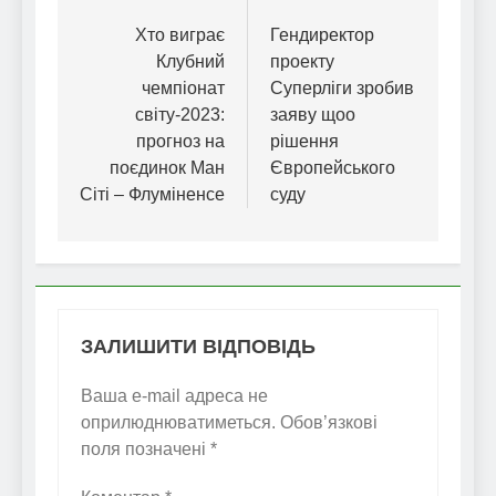
записів
Хто виграє
Гендиректор
Клубний
проекту
чемпіонат
Суперліги зробив
світу-2023:
заяву щоо
прогноз на
рішення
поєдинок Ман
Європейського
Сіті – Флуміненсе
суду
ЗАЛИШИТИ ВІДПОВІДЬ
Ваша e-mail адреса не
оприлюднюватиметься.
Обов’язкові
поля позначені
*