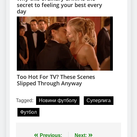
Tagged:
Новини футболу
Суперлига
Футбол
Навігація
Previous:
Next: