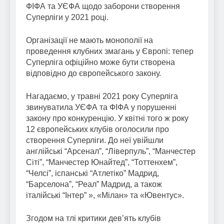
ФІФА та УЄФА щодо заборони створення
Суперліги у 2021 році.
Організації не мають монополії на
проведення клубних змагань у Європі: тепер
Суперліга офіційно може бути створена
відповідно до європейського закону.
Нагадаємо, у травні 2021 року Суперліга
звинуватила УЄФА та ФІФА у порушенні
закону про конкуренцію. У квітні того ж року
12 європейських клубів оголосили про
створення Суперліги. До неї увійшли
англійські “Арсенал”, “Ліверпуль”, “Манчестер
Сіті”, “Манчестер Юнайтед”, “Тоттенхем”,
“Челсі”, іспанські “Атлетіко” Мадрид,
“Барселона”, “Реал” Мадрид, а також
італійські “Інтер” », «Мілан» та «Ювентус».
Згодом на тлі критики дев’ять клубів