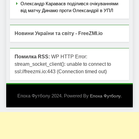
Олександр Караваєв поділився очікуваннями
від матчу Динамо проти Олександрії в УПЛ
Новини України та світу - FreeZMI.io
Помилка RSS:
WP HTTP Error:
stream_socket_client(): unable to connect to
ssl://freezmi.io:443 (Connection timed out)
Епоха Футболу 2024. Powered By
.
Епоха Футболу