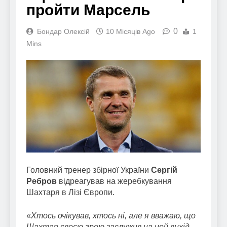
пройти Марсель
0
Бондар Олексій
10 Місяців Ago
1
Mins
Головний тренер збірної України
Сергій
Ребров
відреагував на жеребкування
Шахтаря в Лізі Європи.
«
Хтось очікував, хтось ні, але я вважаю, що
Шахтар своєю грою заслужив на цей вихід.