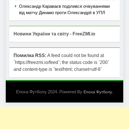
Олександр Караваєв поділився очікуваннями
від матчу Динамо проти Олександрії в УПЛ
Новини України та світу - FreeZMI.io
Помилка RSS:
A feed could not be found at
`https://freezmi.io/feed`; the status code is `200`
and content-type is `text/html; charset=utf-8`
Епоха Футболу 2024. Powered By
.
Епоха Футболу