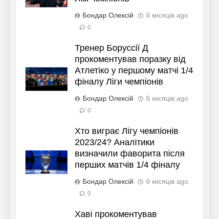
Бондар Олексій
6 місяців ago
0
Тренер Боруссії Д
прокоментував поразку від
Атлетіко у першому матчі 1/4
фіналу Ліги чемпіонів
Бондар Олексій
6 місяців ago
0
Хто виграє Лігу чемпіонів
2023/24? Аналітики
визначили фаворита після
перших матчів 1/4 фіналу
Бондар Олексій
6 місяців ago
0
Хаві прокоментував