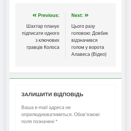
Навігація
Previous:
Next:
записів
Шахтар планує
Цього разу
підписати одного
головою: Довбик
з ключових
відзначився
гравців Колоса
голом у ворота
Алавеса (Відео)
ЗАЛИШИТИ ВІДПОВІДЬ
Ваша e-mail адреса не
оприлюднюватиметься.
Обов’язкові
поля позначені
*