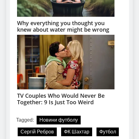
Tagged:
Новини футболу
Сергій Ребров
ФК Шахтар
Футбол