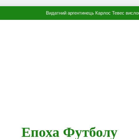
Видатний аргентинець Карлос Тевес висло
Наполі готовий продати Осі
ПСЖ близький до підписання гр
Олександр Караваєв назвав гравця Динамо, який готов
Видатний аргентинець Карлос Тевес висло
Наполі готовий продати Осі
ПСЖ близький до підписання гр
Епоха Футболу