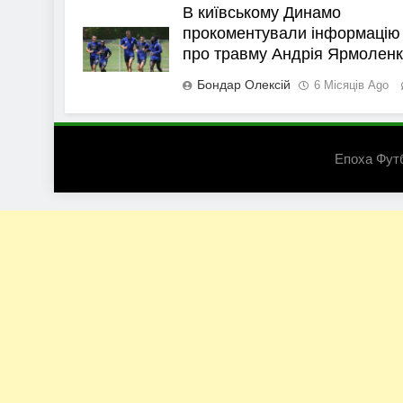
В київському Динамо
прокоментували інформацію
про травму Андрія Ярмолен
Бондар Олексій
6 Місяців Ago
Епоха Фут