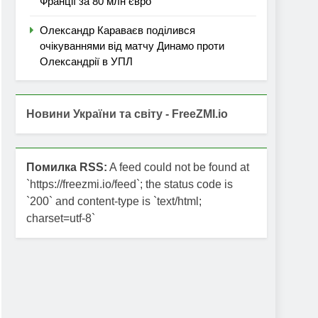
Франції за 80 млн євро
Олександр Караваєв поділився
очікуваннями від матчу Динамо проти
Олександрії в УПЛ
Новини України та світу - FreeZMI.io
Помилка RSS:
A feed could not be found at
`https://freezmi.io/feed`; the status code is
`200` and content-type is `text/html;
charset=utf-8`