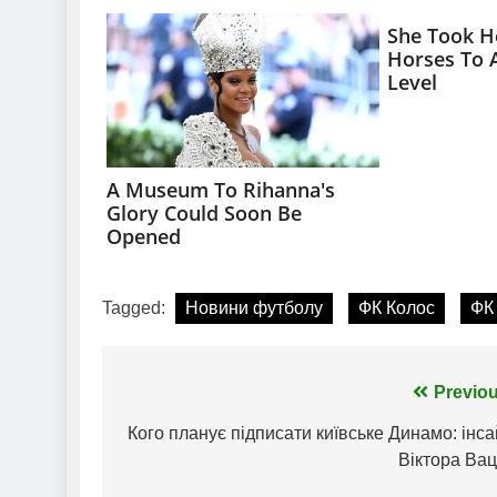
Tagged:
Новини футболу
ФК Колос
ФК
Навігація
Previou
записів
Кого планує підписати київське Динамо: інс
Віктора Вац