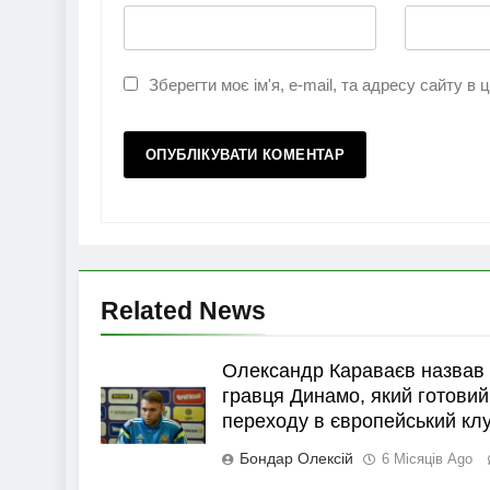
Зберегти моє ім'я, e-mail, та адресу сайту в
Related News
Олександр Караваєв назвав
гравця Динамо, який готовий
переходу в європейський кл
Бондар Олексій
6 Місяців Ago