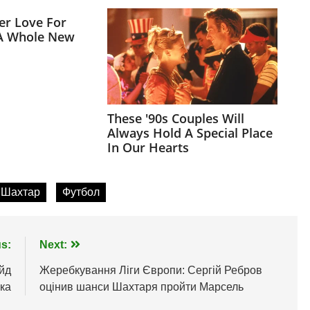
 Шахтар
Футбол
s:
Next:
айд
Жеребкування Ліги Європи: Сергій Ребров
ка
оцінив шанси Шахтаря пройти Марсель