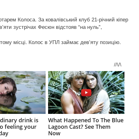
арем Колоса. За ковалівський клуб 21-річний кіпер
в’яти зустрічах Фесюн відстояв “на нуль”,
ртому місці. Колос в УПЛ займає дев’яту позицію.