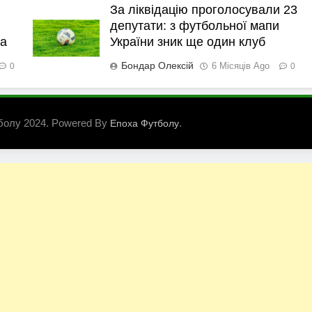
За ліквідацію проголосували 23
депутати: з футбольної мапи
ка
України зник ще один клуб
Бондар Олексій
6 Місяців Ago
0
0
болу 2024. Powered By
.
Епоха Футболу