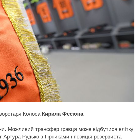
 воротаря Колоса
Кирила Фесюна
.
їни. Можливий трансфер гравця може відбутися влітку
т Артура Рудько з Гірниками і позиція резервиста