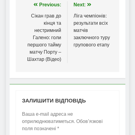
Навігація
Previous:
Next:
записів
Сікан грав до
Ліга чемпіонів:
кінця та
результати всіх
нестримний
матчів
Галено: голи
заключного туру
першого тайму
групового етапу
матчу Порту –
Шахтар (Відео)
ЗАЛИШИТИ ВІДПОВІДЬ
Ваша e-mail адреса не
оприлюднюватиметься.
Обов’язкові
поля позначені
*