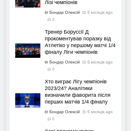
Лізі чемпіонів
Бондар Олексій
6 місяців ago
0
Тренер Боруссії Д
прокоментував поразку від
Атлетіко у першому матчі 1/4
фіналу Ліги чемпіонів
Бондар Олексій
6 місяців ago
0
Хто виграє Лігу чемпіонів
2023/24? Аналітики
визначили фаворита після
перших матчів 1/4 фіналу
Бондар Олексій
6 місяців ago
0