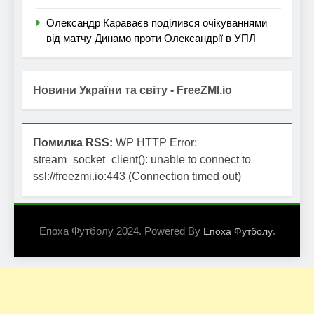
Олександр Караваєв поділився очікуваннями
від матчу Динамо проти Олександрії в УПЛ
Новини України та світу - FreeZMI.io
Помилка RSS:
WP HTTP Error:
stream_socket_client(): unable to connect to
ssl://freezmi.io:443 (Connection timed out)
Епоха Футболу 2024. Powered By
.
Епоха Футболу