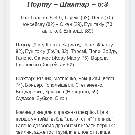
Порту – Шахтар – 5:3
Гол: Галено (9, 43), Таремі (62), Пепе (76),
Консейсау (82) – Сікан (29), Еуштакіу (73,
автогол), Егіналдо (89)
Порту:
Діогу Кошта, Кардозу, Пепе (Франку,
82), Еуштакіу (Груїч, 82), Таремі, Пепе́, Зайду,
Галено, Санчес (Жоау Маріу, 76), Варела,
Еванілсон (Консейсау, 82)
Шахтар:
Різник, Матвієнко, Ракіцький (Келсі,
74), Бондар, Гочолеішвілі, Степаненко,
Бондаренко, Криськів (Невертон, 59),
Судаков, Зубков, Сікан
Команди видали справжню феєрію. Ще в
першому таймі дубль “злого генія” “гірників”
Галено дозволив драконам виграти перші 45
хвилин, адже гості зуміли відповісти лише