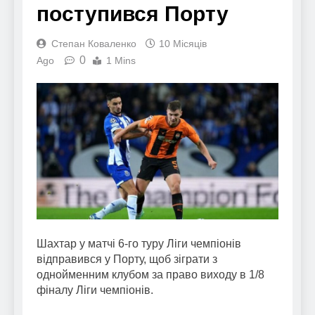
поступився Порту
Степан Коваленко
10 Місяців
0
Ago
1 Mins
Шахтар у матчі 6-го туру Ліги чемпіонів
відправився у Порту, щоб зіграти з
однойменним клубом за право виходу в 1/8
фіналу Ліги чемпіонів.