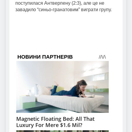
поступилася Антверпену (2:3), але це не
завадило “синьо-гранатовим” виграти групу.