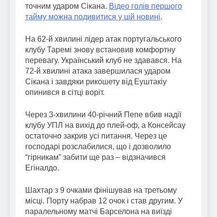
точним ударом Сікана.
Відео голів першого
тайму можна подивитися у цій новині
.
На 62-й хвилині лідер атак португальського
клубу Таремі знову встановив комфортну
перевагу. Український клуб не здавався. На
72-й хвилині атака завершилася ударом
Сікана і завдяки рикошету від Еуштакіу
опинився в сітці воріт.
Через 3-хвилини 40-річний Пепе вбив надії
клубу УПЛ на вихід до плей-оф, а Консейсау
остаточно закрив усі питання. Через це
господарі розслабилися, що і дозволило
“гірникам” забити ще раз – відзначився
Егіналдо.
Шахтар з 9 очками фінішував на третьому
місці. Порту набрав 12 очок і став другим. У
паралельному матчі Барселона на виїзді