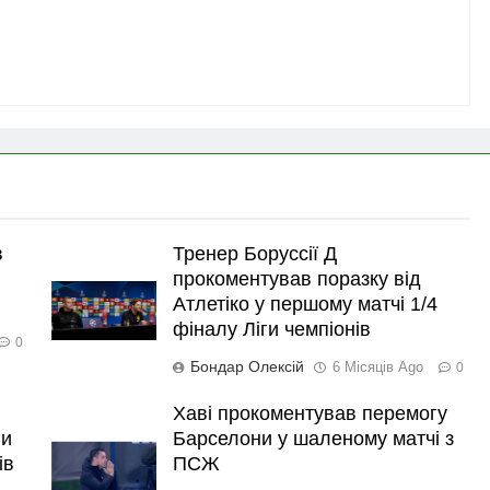
в
Тренер Боруссії Д
прокоментував поразку від
Атлетіко у першому матчі 1/4
фіналу Ліги чемпіонів
0
Бондар Олексій
6 Місяців Ago
0
Хаві прокоментував перемогу
ли
Барселони у шаленому матчі з
ів
ПСЖ