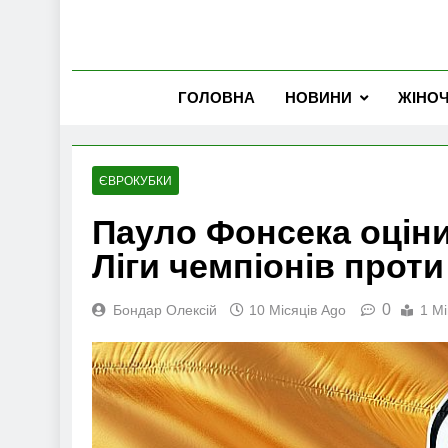
ГОЛОВНА
НОВИНИ
ЖІНО
ЄВРОКУБКИ
Пауло Фонсека оціни
Ліги чемпіонів прот
0
Бондар Олексій
10 Місяців Ago
1 Mi