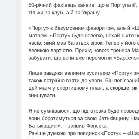
50-річний фахівець заявив, що в Португалії,
тільки за клуб, а й за Україну.
«Порту» є безумовним фаворитом, але й «Ш
матчем. «Порту» буде нелегко, нехай ніхто н
часів, який мав багатьох зірок. Тепер у його с
великою вартістю. Прихід нового тренера Ма
забувати, що вони вже перемогли «Барселон
Лише завдяки великим зусиллям «Порту» змо
також потрібно взяти до уваги. Він пов’язан
цей матч у спортивному плані, а скоріше, як
знищувати.
Я не сумніваюся, що підготовка буде проведе
вони боротимуться за свою батьківщину. Нас
Батьківщині», – заявив Фонсека.
Раніше думкою про поєдинок «Порту» – «Шах