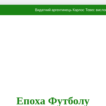
Видатний аргентинець Карлос Тевес висло
Наполі готовий продати Осі
ПСЖ близький до підписання гр
Олександр Караваєв назвав гравця Динамо, який готов
Видатний аргентинець Карлос Тевес висло
Наполі готовий продати Осі
ПСЖ близький до підписання гр
Епоха Футболу