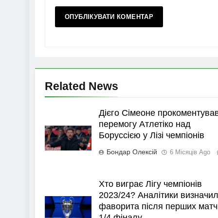
Related News
Дієго Сімеоне прокоментува
перемогу Атлетіко над
Боруссією у Лізі чемпіонів
Бондар Олексій
6 Місяців Ago
Хто виграє Лігу чемпіонів
2023/24? Аналітики визначи
фаворита після перших матч
1/4 фіналу