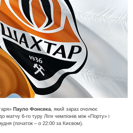
таря»
Пауло Фонсека
, який зараз очолює
 матчу 6-го туру Ліги чемпіонів між «Порту» і
рудня (початок – о 22:00 за Києвом).