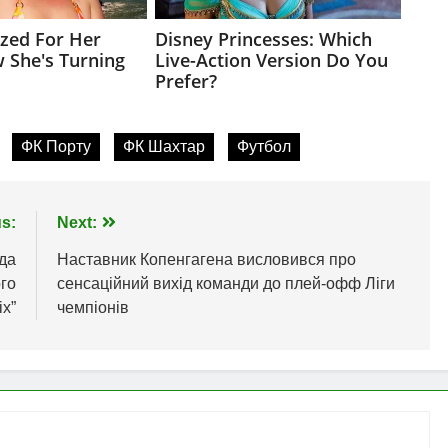
ФК Порту
ФК Шахтар
Футбол
s:
Next:
нда
Наставник Копенгагена висловився про
го
сенсаційний вихід команди до плей-офф Ліги
іх”
чемпіонів