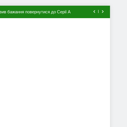
вив бажання повернутися до Серії А
мхена в ПСЖ: відома ціна трансфера
авця збірної Франції за 80 млн євро
ий до переходу в європейський клуб
вив бажання повернутися до Серії А
мхена в ПСЖ: відома ціна трансфера
авця збірної Франції за 80 млн євро