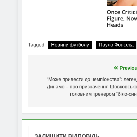
Tagged:
Новини футболу
Пауло Фонсека
Навігація
Previou
записів
“Може привести до чемпіонства”: леге
Динамо – про призначення Шовковсько
головним тренером “біло-син
ЗАЛИШИТИ ВІДПОВІДЬ