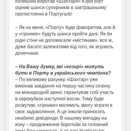
Колишній воротар «Шахтаря» Юрій Вірт
оцінив шанси суперників в завтрашньому
протистоянні в Португалії:
– Як на мене, «Порту» буде фаворитом, але й
у «гірників» будуть шанси пройти далі. Як би
рідні стіни не допомагали «містянам», все ж,
дуже багато залежатиме від того, як зіграють
донеччани.
– На Вашу думку, які «козирі» можуть
бути в Порту в українського чемпіона?
– По великому рахунку, «Шахтар» уже
виконав завдання на першу частину сезону
на міжнародній арені: гарантував собі участь
в єврокубках наступної весни. Тому буде
розкутим, «гірники» матимуть змогу зіграти в
своє задоволення. А це інколи приносить
неабиякі дивіденди. В нашому випадку на
кону – продовження боротьби за головний
приз Ліги чемпіонів. А от для футболістів