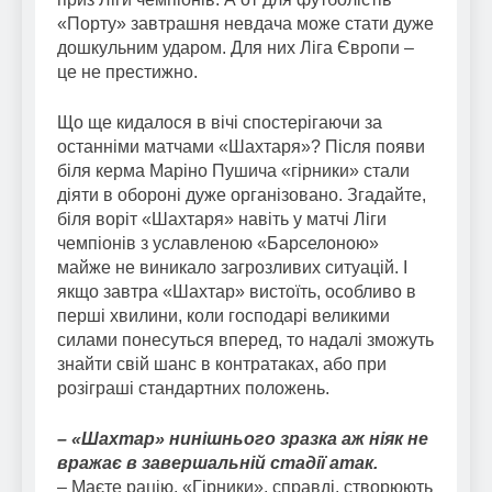
«Порту» завтрашня невдача може стати дуже
дошкульним ударом. Для них Ліга Європи –
це не престижно.
Що ще кидалося в вічі спостерігаючи за
останніми матчами «Шахтаря»? Після появи
біля керма Маріно Пушича «гірники» стали
діяти в обороні дуже організовано. Згадайте,
біля воріт «Шахтаря» навіть у матчі Ліги
чемпіонів з уславленою «Барселоною»
майже не виникало загрозливих ситуацій. І
якщо завтра «Шахтар» вистоїть, особливо в
перші хвилини, коли господарі великими
силами понесуться вперед, то надалі зможуть
знайти свій шанс в контратаках, або при
розіграші стандартних положень.
– «Шахтар» нинішнього зразка аж ніяк не
вражає в завершальній стадії атак.
– Маєте рацію. «Гірники», справді, створюють