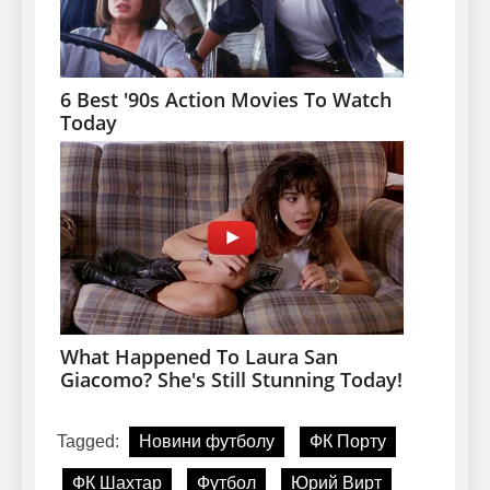
Tagged:
Новини футболу
ФК Порту
ФК Шахтар
Футбол
Юрий Вирт