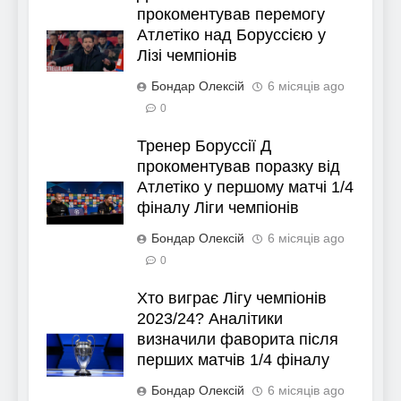
прокоментував перемогу
Атлетіко над Боруссією у
Лізі чемпіонів
Бондар Олексій
6 місяців ago
0
Тренер Боруссії Д
прокоментував поразку від
Атлетіко у першому матчі 1/4
фіналу Ліги чемпіонів
Бондар Олексій
6 місяців ago
0
Хто виграє Лігу чемпіонів
2023/24? Аналітики
визначили фаворита після
перших матчів 1/4 фіналу
Бондар Олексій
6 місяців ago