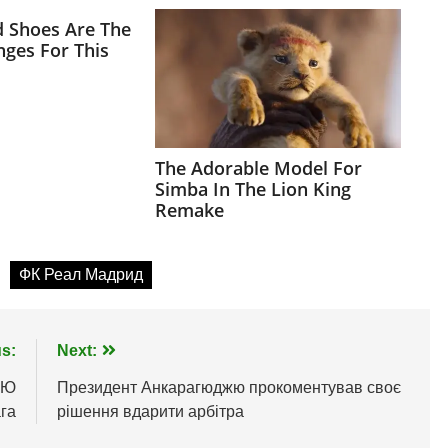
ФК Реал Мадрид
s:
Next:
МЮ
Президент Анкарагюджю прокоментував своє
ага
рішення вдарити арбітра