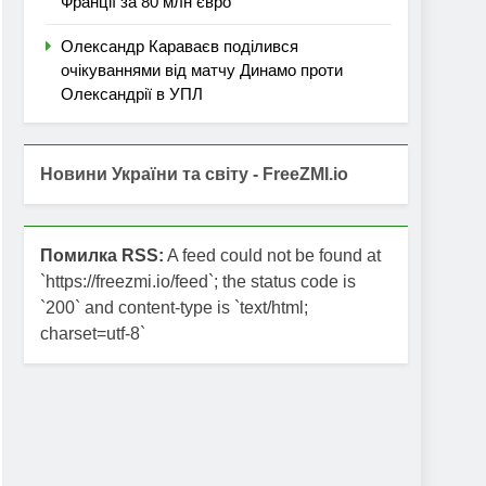
Франції за 80 млн євро
Олександр Караваєв поділився
очікуваннями від матчу Динамо проти
Олександрії в УПЛ
Новини України та світу - FreeZMI.io
Помилка RSS:
A feed could not be found at
`https://freezmi.io/feed`; the status code is
`200` and content-type is `text/html;
charset=utf-8`