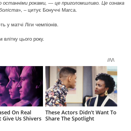
иво останніми роками, — це приголомшливо. Це ознака
боліста
», – цитує Бонуччі Marca.
ть у матчі Ліги чемпіонів.
 влітку цього року.