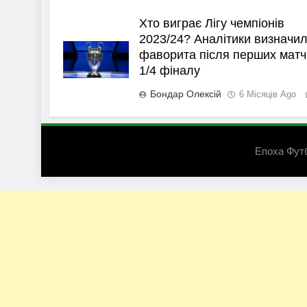
Хто виграє Лігу чемпіонів
2023/24? Аналітики визначи
фаворита після перших матч
1/4 фіналу
Бондар Олексій
6 Місяців Ago
Епоха Фут