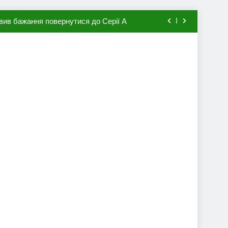
вив бажання повернутися до Серії А
мхена в ПСЖ: відома ціна трансфера
авця збірної Франції за 80 млн євро
ий до переходу в європейський клуб
вив бажання повернутися до Серії А
мхена в ПСЖ: відома ціна трансфера
авця збірної Франції за 80 млн євро