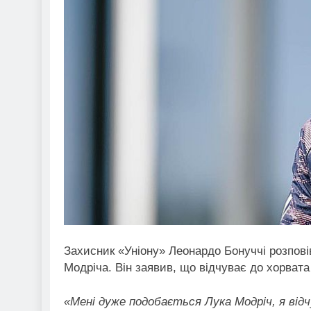
Захисник «Уніону» Леонардо Бонуччі розпові
Модріча. Він заявив, що відчуває до хорвата
«Мені дуже подобається Лука Модріч, я від