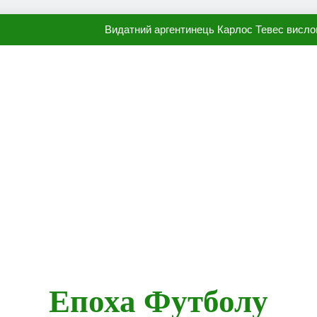
Видатний аргентинець Карлос Тевес висло
Наполі готовий продати Осі
ПСЖ близький до підписання гр
Олександр Караваєв назвав гравця Динамо, який готов
Видатний аргентинець Карлос Тевес висло
Наполі готовий продати Осі
ПСЖ близький до підписання гр
Епоха Футболу