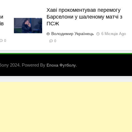
Хаві прокоментував перемогу
ли
Барселони у шаленому матчі з
ів
ПСЖ
Володимир Українець
6 Місяців Ago
0
0
болу 2024. Powered By
.
Епоха Футболу