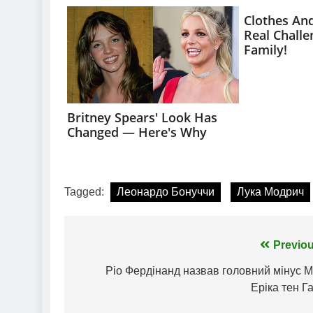
Tagged:
Леонардо Бонуччи
Лука Модрич
Навігація
Previou
записів
Ріо Фердінанд назвав головний мінус 
Еріка тен Г