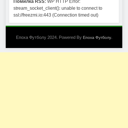
Помилка RSS:
WP HTTP Error:
stream_socket_client(): unable to connect to
ssl://freezmi.io:443 (Connection timed out)
Епоха Футболу 2024. Powered By
.
Епоха Футболу