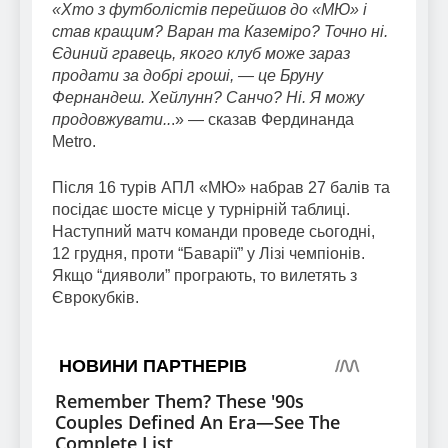
«Хто з футболістів перейшов до «МЮ» і
став кращим? Варан та Каземіро? Точно ні.
Єдиний гравець, якого клуб може зараз
продати за добрі гроші, — це Бруну
Фернандеш. Хейлунн? Санчо? Ні. Я можу
продовжувати..
.» — сказав Фердинанда
Metro.
Після 16 турів АПЛ «МЮ» набрав 27 балів та
посідає шосте місце у турнірній таблиці.
Наступний матч команди проведе сьогодні,
12 грудня, проти “Баварії” у Лізі чемпіонів.
Якщо “дияволи” програють, то вилетять з
Єврокубків.