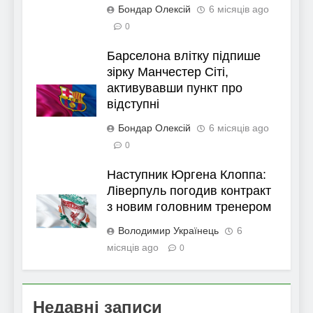
Бондар Олексій
6 місяців ago
0
Барселона влітку підпише
зірку Манчестер Сіті,
активувавши пункт про
відступні
Бондар Олексій
6 місяців ago
0
Наступник Юргена Клоппа:
Ліверпуль погодив контракт
з новим головним тренером
Володимир Українець
6
місяців ago
0
Недавні записи