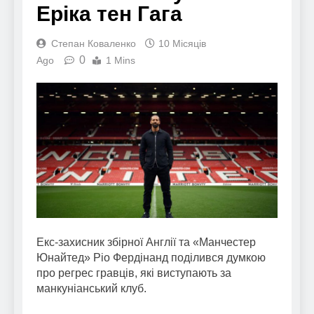
Еріка тен Гага
Степан Коваленко
10 Місяців
0
Ago
1 Mins
Екс-захисник збірної Англії та «Манчестер
Юнайтед» Ріо Фердінанд поділився думкою
про регрес гравців, які виступають за
манкуніанський клуб.