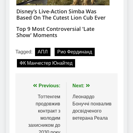
Tagged:
АПЛ
Рио Фердинанд
ФК Манчестер Юнайтед
Навігація
Previous:
Next:
записів
Тоттенгем
Леонардо
продовжив
Бонуччі похвалив
контракт з
досвідченого
молодим
ветерана Реала
захисником до
2030 року