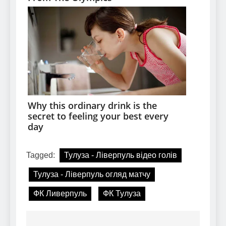
Tagged:
Тулуза - Ліверпуль відео голів
Тулуза - Ліверпуль огляд матчу
ФК Ливерпуль
ФК Тулуза