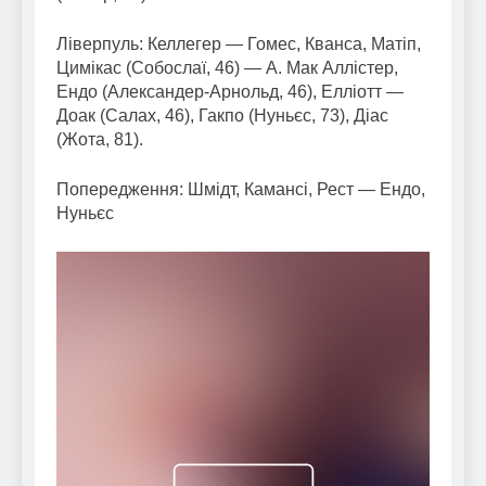
Ліверпуль: Келлегер — Гомес, Кванса, Матіп,
Цимікас (Собослаї, 46) — А. Мак Аллістер,
Ендо (Александер-Арнольд, 46), Елліотт —
Доак (Салах, 46), Гакпо (Нуньєс, 73), Діас
(Жота, 81).
Попередження: Шмідт, Камансі, Рест — Ендо,
Нуньєс