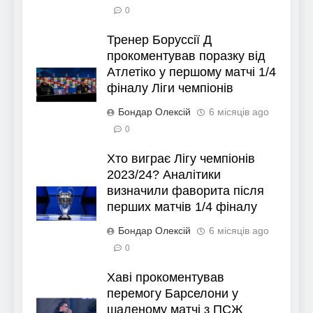
0
Тренер Боруссії Д
прокоментував поразку від
Атлетіко у першому матчі 1/4
фіналу Ліги чемпіонів
Бондар Олексій
6 місяців ago
0
Хто виграє Лігу чемпіонів
2023/24? Аналітики
визначили фаворита після
перших матчів 1/4 фіналу
Бондар Олексій
6 місяців ago
0
Хаві прокоментував
перемогу Барселони у
шаленому матчі з ПСЖ