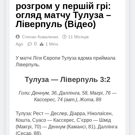
розгром у першій грі:
огляд матчу Тулуза –
Ліверпуль (Відео)
Степан Коваленко
11 Місяців
0
Ago
1 Mins
У матчі Ліги Європи Тулуза вдома приймала
Ліверпуль.
Тулуза — Ліверпуль 3:2
Голи: Деннум, 36, Даллінга, 58, Магрі, 76 —
Кассерес, 74 (авт.), Жота, 89
Тулуза: Рест — Деслер, Діарра, Ніколаїсен,
Кошта, Суасо — Кассерес, С’єрро — Шмід
(Макгрі, 70) — Деннум (Камансі, 81), Даллінга
(Сесар, 88).