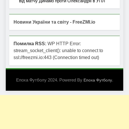
від матчу Динамо проти Олександрії в УПЛ
Новини України та світу - FreeZMI.io
Помилка RSS:
WP HTTP Error:
stream_socket_client(): unable to connect to
ssl://freezmi.io:443 (Connection timed out)
Епоха Футболу 2024. Powered By
.
Епоха Футболу