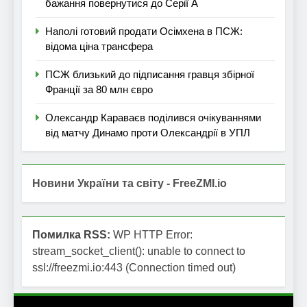
бажання повернутися до Серії А
Наполі готовий продати Осімхена в ПСЖ:
відома ціна трансфера
ПСЖ близький до підписання гравця збірної
Франції за 80 млн євро
Олександр Караваєв поділився очікуваннями
від матчу Динамо проти Олександрії в УПЛ
Новини України та світу - FreeZMI.io
Помилка RSS:
WP HTTP Error:
stream_socket_client(): unable to connect to
ssl://freezmi.io:443 (Connection timed out)