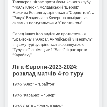
Таловєров, зіграє проти бельгійського клубу
“Рояль Юніон”, молдавський “Шериф”
Максима Коваля зустрінеться з “Серветтом”, а
“Ракув” Владислава Кочергіна поміряється
силами з португальським “Спортингом”.
Серед інших ігор виділимо протистояння
“Брайтона” і “Аякса”. Англійський “Ліверпуль”
в цьому турі зустрінеться з французькою
“Тулузою”, а німецький “Баєр” зіграє проти
“Карабаху”.
Ліга Європи-2023-2024:
розклад матчів 4-го туру
19:45 “Аякс” – “Брайтон”
19:45 “Карабах” – “Баєр”
19:45 ЛАСК – “Рояль Юніон”