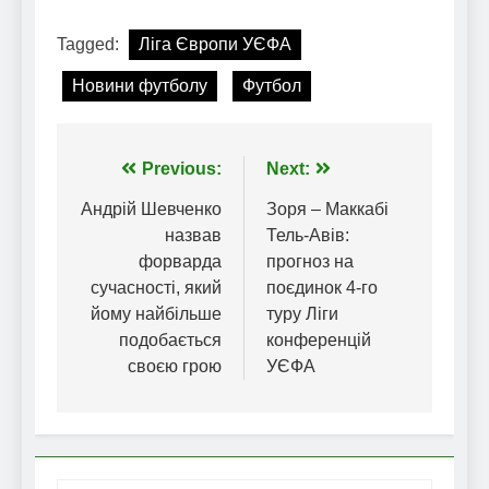
Tagged:
Ліга Європи УЄФА
Новини футболу
Футбол
Навігація
Previous:
Next:
записів
Андрій Шевченко
Зоря – Маккабі
назвав
Тель-Авів:
форварда
прогноз на
сучасності, який
поєдинок 4-го
йому найбільше
туру Ліги
подобається
конференцій
своєю грою
УЄФА