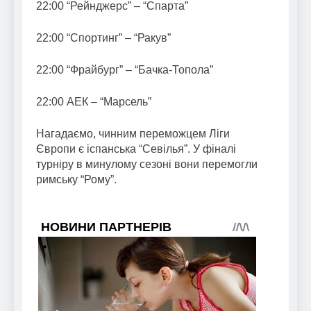
22:00 “Рейнджерс” – “Спарта”
22:00 “Спортинг” – “Ракув”
22:00 “Фрайбург” – “Бачка-Топола”
22:00 АЕК – “Марсель”
Нагадаємо, чинним переможцем Ліги
Європи є іспанська “Севілья”. У фіналі
турніру в минулому сезоні вони перемогли
римську “Рому”.