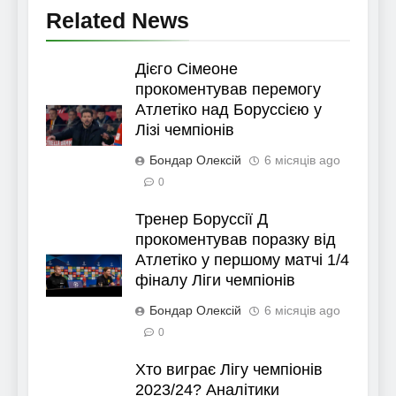
Related News
Дієго Сімеоне
прокоментував перемогу
Атлетіко над Боруссією у
Лізі чемпіонів
Бондар Олексій
6 місяців ago
0
Тренер Боруссії Д
прокоментував поразку від
Атлетіко у першому матчі 1/4
фіналу Ліги чемпіонів
Бондар Олексій
6 місяців ago
0
Хто виграє Лігу чемпіонів
2023/24? Аналітики