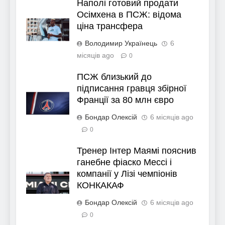
Наполі готовий продати
Осімхена в ПСЖ: відома
ціна трансфера
Володимир Українець
6
місяців ago
0
ПСЖ близький до
підписання гравця збірної
Франції за 80 млн євро
Бондар Олексій
6 місяців ago
0
Тренер Інтер Маямі пояснив
ганебне фіаско Мессі і
компанії у Лізі чемпіонів
КОНКАКАФ
Бондар Олексій
6 місяців ago
0