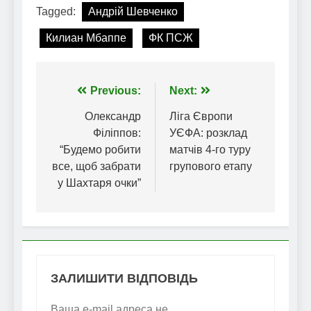
Tagged:
Андрій Шевченко
Килиан Мбаппе
ФК ПСЖ
Навігація
Previous:
Next:
записів
Олександр
Ліга Європи
Філіппов:
УЄФА: розклад
“Будемо робити
матчів 4-го туру
все, щоб забрати
групового етапу
у Шахтаря очки”
ЗАЛИШИТИ ВІДПОВІДЬ
Ваша e-mail адреса не