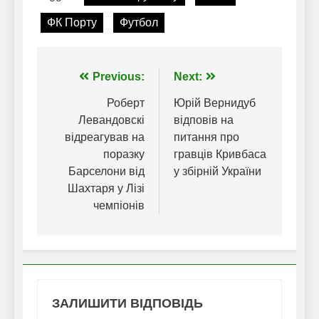
ФК Порту
Футбол
Навігація
Previous:
Next:
записів
Роберт
Юрій Вернидуб
Левандовскі
відповів на
відреагував на
питання про
поразку
гравців Кривбаса
Барселони від
у збірній України
Шахтаря у Лізі
чемпіонів
ЗАЛИШИТИ ВІДПОВІДЬ