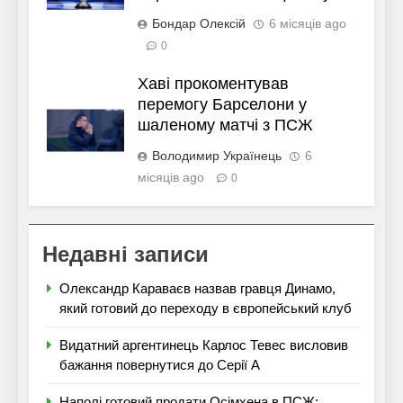
Бондар Олексій
6 місяців ago
0
Хаві прокоментував
перемогу Барселони у
шаленому матчі з ПСЖ
Володимир Українець
6
місяців ago
0
Недавні записи
Олександр Караваєв назвав гравця Динамо,
який готовий до переходу в європейський клуб
Видатний аргентинець Карлос Тевес висловив
бажання повернутися до Серії А
Наполі готовий продати Осімхена в ПСЖ: