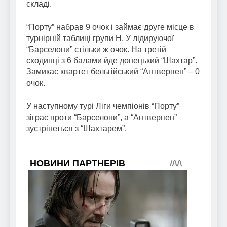
складі.
“Порту” набрав 9 очок і займає друге місце в
турнірній таблиці групи Н. У лідируючої
“Барселони” стільки ж очок. На третій
сходинці з 6 балами йде донецький “Шахтар”.
Замикає квартет бельгійський “Антверпен” – 0
очок.
У наступному турі Ліги чемпіонів “Порту”
зіграє проти “Барселони”, а “Антверпен”
зустрінеться з “Шахтарем”.