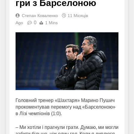
гри з Барселоною
Степан Коваленко
11 Місяців
0
Ago
1 Mins
Головний тренер «Шахтаря» Марино Пушич
прокоментував перемогу над «Барселоною»
в Лізі чемпіонів (1:0).
– Ми хотіли і прагнули грати. Думаю, ми могли
забити більше, ніж один гол. Коли я дивлюся