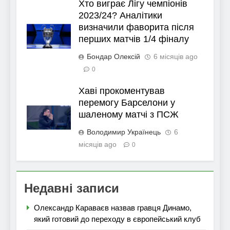
Хто виграє Лігу чемпіонів
2023/24? Аналітики
визначили фаворита після
перших матчів 1/4 фіналу
Бондар Олексій
6 місяців ago
0
Хаві прокоментував
перемогу Барселони у
шаленому матчі з ПСЖ
Володимир Українець
6
місяців ago
0
Недавні записи
Олександр Караваєв назвав гравця Динамо,
який готовий до переходу в європейський клуб