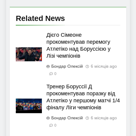
Related News
Дієго Сімеоне
прокоментував перемогу
Атлетіко над Боруссією у
Лізі чемпіонів
Бондар Олексій
6 місяців ago
0
Тренер Боруссії Д
прокоментував поразку від
Атлетіко у першому матчі 1/4
фіналу Ліги чемпіонів
Бондар Олексій
6 місяців ago
0