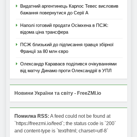
Видатний аргентинець Карлос Тевес висловив
бажання повернутися до Серії А
Наполі готовий продати Осімхена в ПСЖ:
відома ціна трансфера
ПСЖ близький до підписання гравця збірної
Франції за 80 млн євро
Олександр Караваєв поділився очікуваннями
від матчу Динамо проти Олександрії в УПЛ
Новини України та світу - FreeZMI.io
Помилка RSS:
A feed could not be found at
`https://freezmi.io/feed`; the status code is `200`
and content-type is `text/html; charset=utf-8`