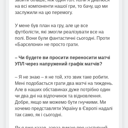
на всі компоненти нашої гри, то бачу, що ми
заслужили на цю перемогу.
У мене був план на гру, але це все
футболісти, які змогли реалізувати все на
полі. Вони були фантастичні сьогодні. Проти
«Барселони» не просто грати.
– Чи будете ви просити переносити матчі
УПЛ через напружений графік матчів?
– Я не знаю – я не той, хто звик таке робити.
Мені подобається грати два матчі на тиждень.
Але в наших обставинах дуже потрібно один
чи два дні на відпочинок та відновлення.
Добре, якщо ми можемо бути гнучкими. Ми
хочемо представляти Україну в Європі надалі
так само, як і сьогодні.
Як я вже казав, зараз думаю про наступний