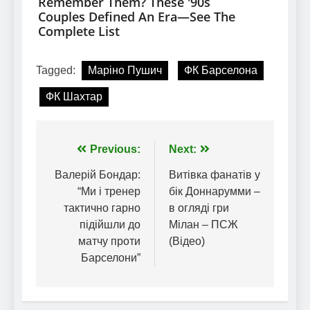
Tagged:
Маріно Пушич
ФК Барселона
ФК Шахтар
Навігація
Previous:
Next:
записів
Валерій Бондар:
Витівка фанатів у
“Ми і тренер
бік Доннарумми –
тактично гарно
в огляді гри
підійшли до
Мілан – ПСЖ
матчу проти
(Відео)
Барселони”