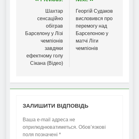
Навігація
записів
Шахтар
Георгій Судаков
сенсаційно
висловився про
обіграв
перемогу над
Барселону у Лізі
Барселоною у
чемпіонів
матчі Ліги
завдяки
чемпіонів
ефектному голу
Сікана (Відео)
ЗАЛИШИТИ ВІДПОВІДЬ
Ваша e-mail адреса не
оприлюднюватиметься.
Обов’язкові
поля позначені
*