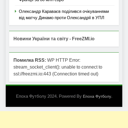
Олександр Караваєв поділився очікуваннями
від матчу Динамо проти Олександрії в УПЛ
Новини України та світу - FreeZMI.io
Помилка RSS:
WP HTTP Error:
stream_socket_client(): unable to connect to
ssl://freezmi.io:443 (Connection timed out)
Епоха Футболу 2024. Powered By
.
Епоха Футболу