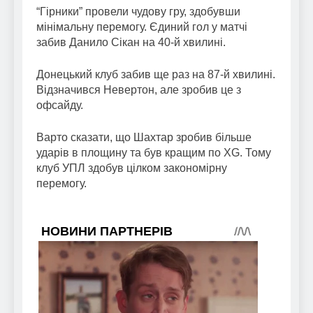
“Гірники” провели чудову гру, здобувши
мінімальну перемогу. Єдиний гол у матчі
забив Данило Сікан на 40-й хвилині.
Донецький клуб забив ще раз на 87-й хвилині.
Відзначився Невертон, але зробив це з
офсайду.
Варто сказати, що Шахтар зробив більше
ударів в площину та був кращим по XG. Тому
клуб УПЛ здобув цілком закономірну
перемогу.