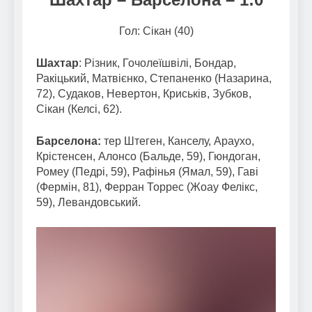
Гол: Сікан (40)
Шахтар
: Різник, Гочолеїшвілі, Бондар,
Ракіцький, Матвієнко, Степаненко (Назарина,
72), Судаков, Невертон, Криськів, Зубков,
Сікан (Келсі, 62).
Барселона:
тер Штеген, Канселу, Араухо,
Крістенсен, Алонсо (Бальде, 59), Гюндоган,
Ромеу (Педрі, 59), Рафінья (Ямал, 59), Гаві
(Фермін, 81), Ферран Торрес (Жоау Фелікс,
59), Левандовський.