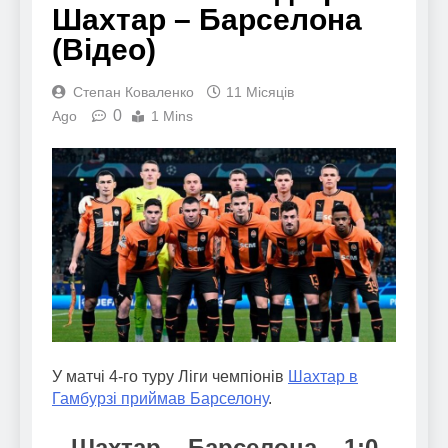
Шахтар – Барселона
(Відео)
Степан Коваленко
11 Місяців
0
Ago
1 Mins
У матчі 4-го туру Ліги чемпіонів
Шахтар в
Гамбурзі приймав Барселону
.
Шахтар – Барселона – 1:0