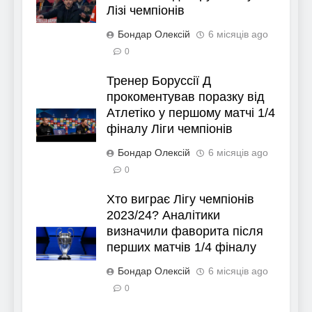
Лізі чемпіонів
Бондар Олексій
6 місяців ago
0
Тренер Боруссії Д
прокоментував поразку від
Атлетіко у першому матчі 1/4
фіналу Ліги чемпіонів
Бондар Олексій
6 місяців ago
0
Хто виграє Лігу чемпіонів
2023/24? Аналітики
визначили фаворита після
перших матчів 1/4 фіналу
Бондар Олексій
6 місяців ago
0