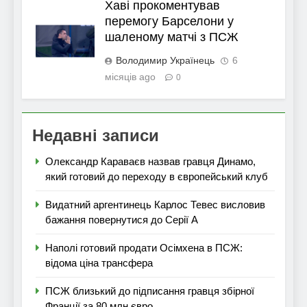
Хаві прокоментував
перемогу Барселони у
шаленому матчі з ПСЖ
Володимир Українець
6
місяців ago
0
Недавні записи
Олександр Караваєв назвав гравця Динамо,
який готовий до переходу в європейський клуб
Видатний аргентинець Карлос Тевес висловив
бажання повернутися до Серії А
Наполі готовий продати Осімхена в ПСЖ:
відома ціна трансфера
ПСЖ близький до підписання гравця збірної
Франції за 80 млн євро