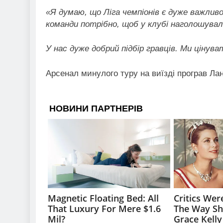
«Я думаю, що Ліга чемпіонів є дуже важлив
команди потрібно, щоб у клубі наголошувал
У нас дуже добрий підбір гравців. Ми цінув
Арсенал минулого туру на виїзді програв Лан