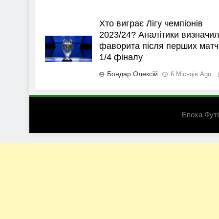
Хто виграє Лігу чемпіонів
2023/24? Аналітики визначи
фаворита після перших матч
1/4 фіналу
Бондар Олексій
6 Місяців Ago
Епоха Фут