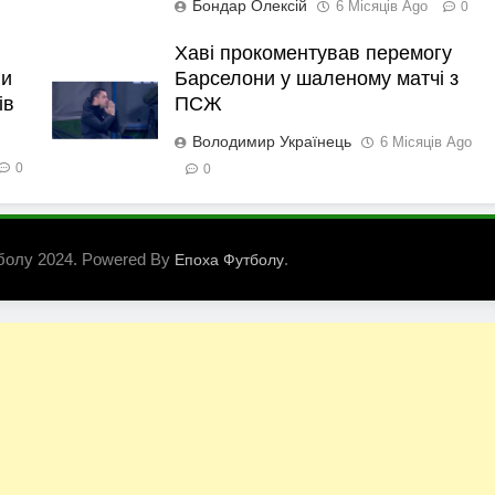
Бондар Олексій
6 Місяців Ago
0
Хаві прокоментував перемогу
ли
Барселони у шаленому матчі з
ів
ПСЖ
Володимир Українець
6 Місяців Ago
0
0
болу 2024. Powered By
.
Епоха Футболу