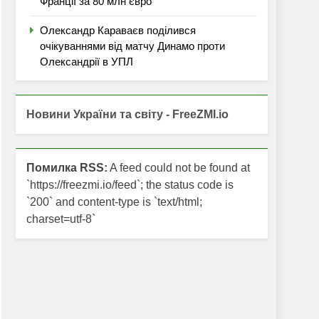
Франції за 80 млн євро
Олександр Караваєв поділився
очікуваннями від матчу Динамо проти
Олександрії в УПЛ
Новини України та світу - FreeZMI.io
Помилка RSS:
A feed could not be found at
`https://freezmi.io/feed`; the status code is
`200` and content-type is `text/html;
charset=utf-8`