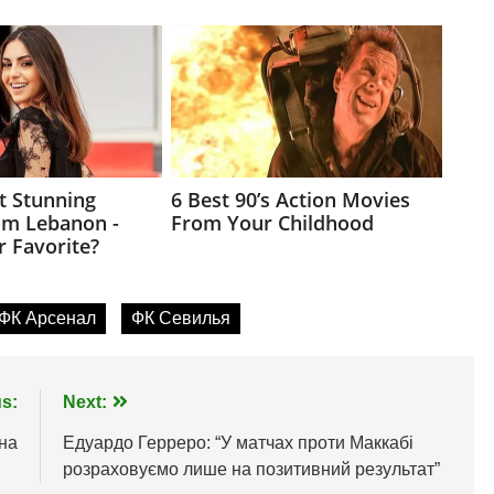
ФК Арсенал
ФК Севилья
s:
Next:
на
Едуардо Герреро: “У матчах проти Маккабі
розраховуємо лише на позитивний результат”