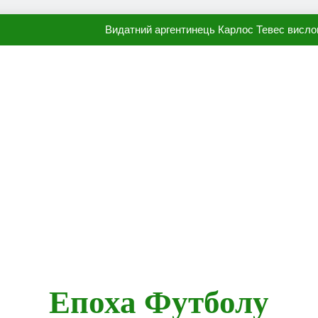
Видатний аргентинець Карлос Тевес висло
Наполі готовий продати Осі
ПСЖ близький до підписання гр
Олександр Караваєв назвав гравця Динамо, який готов
Видатний аргентинець Карлос Тевес висло
Наполі готовий продати Осі
ПСЖ близький до підписання гр
Епоха Футболу