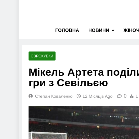
ГОЛОВНА
НОВИНИ
ЖІНО
ЄВРОКУБКИ
Мікель Артета поділ
гри з Севільєю
0
Степан Коваленко
12 Місяців Ago
1