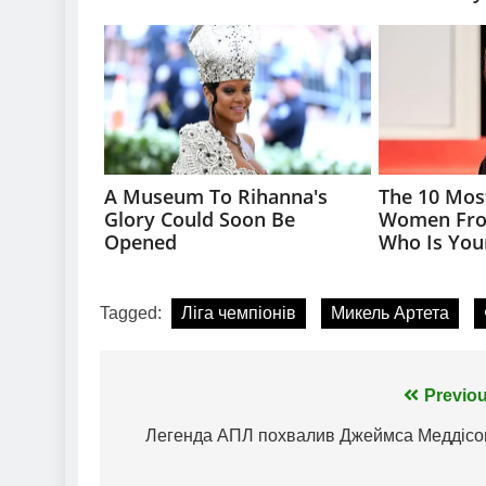
Tagged:
Ліга чемпіонів
Микель Артета
Навігація
Previou
записів
Легенда АПЛ похвалив Джеймса Меддісо