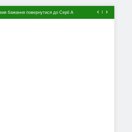
вив бажання повернутися до Серії А
мхена в ПСЖ: відома ціна трансфера
авця збірної Франції за 80 млн євро
ий до переходу в європейський клуб
вив бажання повернутися до Серії А
мхена в ПСЖ: відома ціна трансфера
авця збірної Франції за 80 млн євро