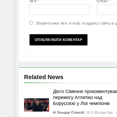
Ім'я
*
Email
*
Зберегти моє ім'я, e-mail, та адресу сайту в
Related News
Дієго Сімеоне прокоментува
перемогу Атлетіко над
Боруссією у Лізі чемпіонів
Бондар Олексій
6 Місяців Ago